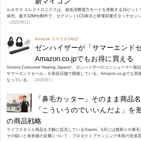
新マイコン
ルネサス エレクトロニクスは、超低消費電力モードを搭載する16ビットマイ
発売。最大32MHz動作で、セグメントLCD表示と静電容量式タッチセン
（2025/9/11）
Amazon スマイルSALE：
ゼンハイザーが「サマーエンド
Amazon.co.jpでもお得に買える
Sonova Consumer Hearing Japanが、ゼンハイザーのコンシュ
サマーエンドセール」を取扱店舗で開催している。Amazon.co.jpでも
なっている。
（2025/9/1）
「鼻毛カッター」そのまま商品
「こういうのでいいんだよ」を形に
の商品戦略
ライフスタイル商品を大幅に拡充しているXiaomi。6月には髭剃りや鼻
その狙いと発表後の反響について、プロダクトプランニング本部の安達