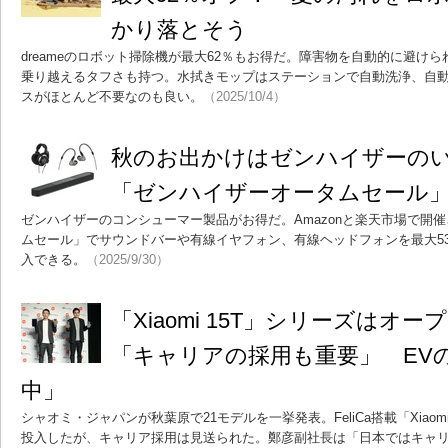
かり落とそう
dreameのロボット掃除機が最大62％もお得だ。障害物を自動的に避け
乗り越えるタフさも持つ。水拭きモップはステーションで自動洗浄、自
スがほとんど不要なのも良い。
（2025/10/4）
秋のお出かけはゼンハイザーの
「ゼンハイザーオータムセール
ゼンハイザーのコンシューマー製品がお得だ。Amazonと楽天市場で開
ムセール」でサウンドバーや有線イヤフォン、有線ヘッドフォンを最大5
入できる。
（2025/9/30）
「Xiaomi 15T」シリーズはオ
「キャリアの採用も重要」 EV
中」
シャオミ・ジャパンが秋葉原で21モデルを一挙発表。FeliCa搭載「Xiaomi
投入したが、キャリア採用は見送られた。鄭彦副社長は「日本ではキャリ