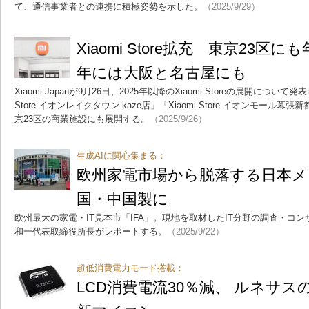
て、通信事業者との連携に積極姿勢を示した。
（2025/9/29）
Xiaomi Store拡充 東京23区
年には大阪と名古屋にも
Xiaomi Japanが9月26日、2025年以降のXiaomi Storeの展開について発
Store イオンレイクタウン kaze店」「Xiaomi Store イオンモー
京23区の商業施設にも展開する。
（2025/9/26）
生成AIに関心集まる：
欧州家電市場から脱落する日本メ
国・中国製に
欧州最大の家電・IT見本市「IFA」。現地を取材したIT分野の調査・コ
和一代表取締役所長がレポートする。
（2025/9/22）
超低消費電力モード搭載：
LCD消費電流30％減、 ルネサ