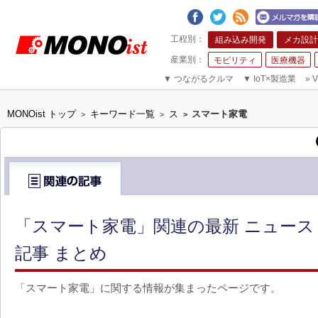
組み込み開発
メカ設計
モビリティ
医療機器
▼
つながるクルマ
▼
IoT×製造業
»
V
MONOist トップ
キーワード一覧
ス
スマート家電
>
>
>
「スマート家電」関連の最新 ニュー
記事 まとめ
「スマート家電」に関する情報が集まったページです。