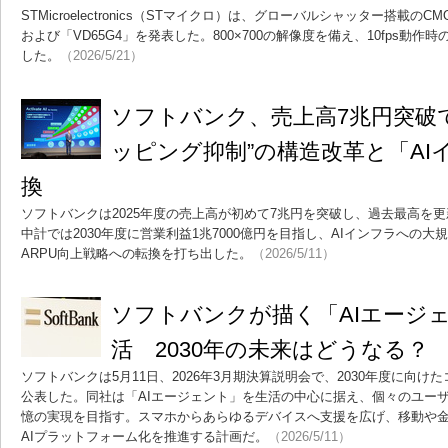
STMicroelectronics（STマイクロ）は、グローバルシャッター搭載のC
および「VD65G4」を発表した。800×700の解像度を備え、10fps動作
した。
（2026/5/21）
ソフトバンク、売上高7兆円突破
ッピング抑制”の構造改革と「AI
換
ソフトバンクは2025年度の売上高が初めて7兆円を突破し、過去最高を
中計では2030年度に営業利益1兆7000億円を目指し、AIインフラへの
ARPU向上戦略への転換を打ち出した。
（2026/5/11）
ソフトバンクが描く「AIエージ
活 2030年の未来はどうなる？
ソフトバンクは5月11日、2026年3月期決算説明会で、2030年度に向
公表した。同社は「AIエージェント」を生活の中心に据え、個々のユー
憶の実現を目指す。スマホからあらゆるデバイスへ支援を広げ、移動や
AIプラットフォーム化を推進する計画だ。
（2026/5/11）