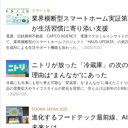
スマート化：
業界横断型スマートホーム実証第2
が生活習慣に寄り添い支援
電通、日鉄興和不動産、CAPCO AGENCY、電通マクロミルインサイトの4
て、業界横断型のスマートホームプロジェクト「HAUS UPDATA」の第
生成AIによる生活サポート機能も加わった。
（2025/7/23）
ニトリが放った「冷蔵庫」の次の一
理由は“まんなか”にあった
冷蔵にも冷凍にも切り替え可能な「変温室」を“まんなか”に備えたニト
品の需要拡大やライフスタイルの変化を背景に、売り上げは前年の3.8
（2025/7/20）
FOOMA JAPAN 2025：
進化するフードテック最前線、A
未来とは