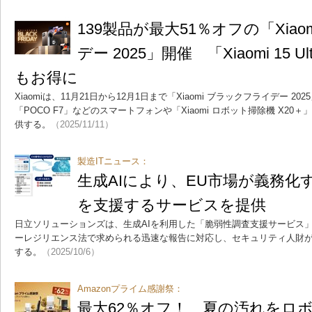
139製品が最大51％オフの「Xia
デー 2025」開催 「Xiaomi 15 U
もお得に
Xiaomiは、11月21日から12月1日まで「Xiaomi ブラックフライデー 2025」
「POCO F7」などのスマートフォンや「Xiaomi ロボット掃除機 X20
供する。
（2025/11/11）
製造ITニュース：
生成AIにより、EU市場が義務化
を支援するサービスを提供
日立ソリューションズは、生成AIを利用した「脆弱性調査支援サービス
ーレジリエンス法で求められる迅速な報告に対応し、セキュリティ人財
する。
（2025/10/6）
Amazonプライム感謝祭：
最大62％オフ！ 夏の汚れをロ