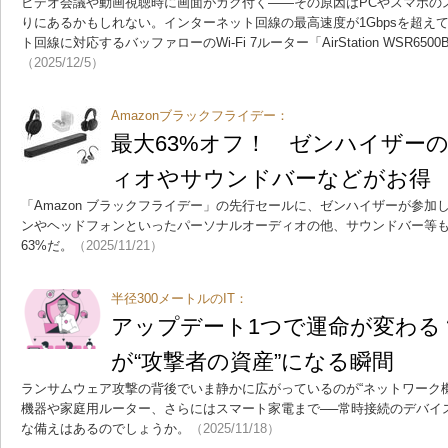
ビデオ会議や動画視聴時に画面がカク付く――その原因はPCやスマホの
りにあるかもしれない。インターネット回線の最高速度が1Gbpsを超えてい
ト回線に対応するバッファローのWi-Fi 7ルーター「AirStation WSR65
（2025/12/5）
Amazonブラックフライデー：
最大63%オフ！ ゼンハイザー
ィオやサウンドバーなどがお得
「Amazon ブラックフライデー」の先行セールに、ゼンハイザーが参
ンやヘッドフォンといったパーソナルオーディオの他、サウンドバー等
63%だ。
（2025/11/21）
半径300メートルのIT：
アップデート1つで運命が変わる
が“攻撃者の資産”になる瞬間
ランサムウェア攻撃の背後でいま静かに広がっているのが“ネットワーク機
機器や家庭用ルーター、さらにはスマート家電まで──常時接続のデバイ
な備えはあるのでしょうか。
（2025/11/18）