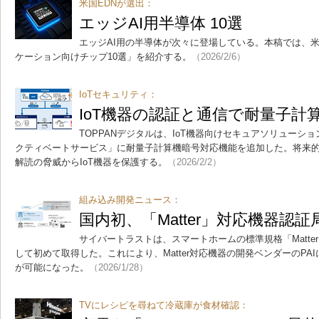
米国EDNが選出：
エッジAI用半導体 10選
エッジAI用の半導体が次々に登場している。本稿では、米
ケーション向けチップ10選」を紹介する。
（2026/2/6）
IoTセキュリティ：
IoT機器の認証と通信で耐量子計
TOPPANデジタルは、IoT機器向けセキュアソリューション
クティベートサービス」に耐量子計算機暗号対応機能を追加した。将来
解読の脅威からIoT機器を保護する。
（2026/2/2）
組み込み開発ニュース：
国内初、「Matter」対応機器認
サイバートラストは、スマートホームの標準規格「Matt
して初めて取得した。これにより、Matter対応機器の開発ベンダーのPA
が可能になった。
（2026/1/28）
TVにレシピを尋ねて冷蔵庫が食材確認：