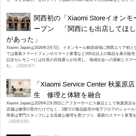
関西初の「Xiaomi Storeイオ
ープン 「関西にも出店してほ
があった」
Xiaomi Japanは2026年3月7日、イオンモール鶴見緑地に関西エリ
では最新スマートフォンやスマート家電など200点以上の製品を展示販
記念セレモニーには社長の呂暁露らが出席し、地域社会への貢献とスマ
た。
（2026/3/7）
「Xiaomi Service Center 秋
生 修理と体験を融合
Xiaomi Japanは2026年2月28日にアフターサービス拠点として秋葉
店舗は修理の受付だけでなく、1階での製品販売や地下フロアのショール
用者は専門スタッフによる迅速な修理を受けつつ、最新のスマート家電
（2026/2/20）