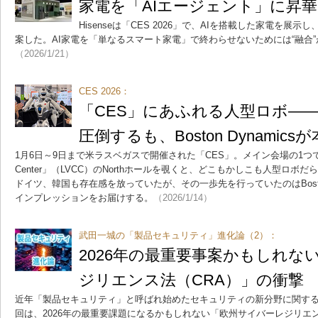
家電を「AIエージェント」に昇華させ
Hisenseは「CES 2026」で、AIを搭載した家電を
案した。AI家電を「単なるスマート家電」で終わらせないためには“融合
（2026/1/21）
CES 2026：
「CES」にあふれる人型ロボ―
圧倒するも、Boston Dynami
1月6日～9日まで米ラスベガスで開催された「CES」。メイン会場の1つである「La
Center」（LVCC）のNorthホールを覗くと、どこもかしこも人型ロ
ドイツ、韓国も存在感を放っていたが、その一歩先を行っていたのはBoston
インプレッションをお届けする。
（2026/1/14）
武田一城の「製品セキュリティ」進化論（2）：
2026年の最重要事案かもしれな
ジリエンス法（CRA）」の衝撃
近年「製品セキュリティ」と呼ばれ始めたセキュリティの新分野に関す
回は、2026年の最重要課題になるかもしれない「欧州サイバーレジリエ