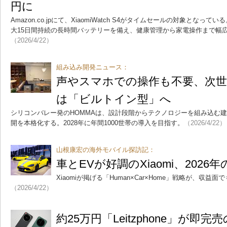
円に
Amazon.co.jpにて、XiaomiWatch S4がタイムセールの対象となっ
大15日間持続の長時間バッテリーを備え、健康管理から家電操作まで幅
（2026/4/22）
組み込み開発ニュース：
声やスマホでの操作も不要、次
は「ビルトイン型」へ
シリコンバレー発のHOMMAは、設計段階からテクノロジーを組み込む
開を本格化する。2028年に年間1000世帯の導入を目指す。
（2026/4/22）
山根康宏の海外モバイル探訪記：
車とEVが好調のXiaomi、202
Xiaomiが掲げる「Human×Car×Home」戦略が、収
（2026/4/22）
約25万円「Leitzphone」が即完