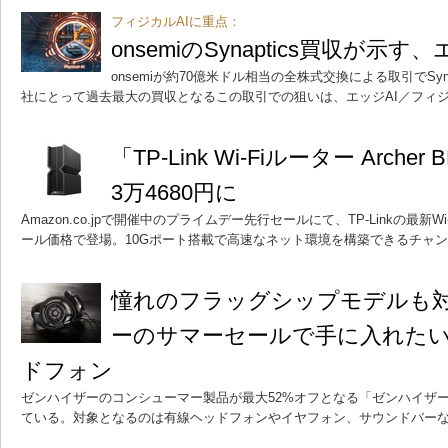
フィジカルAIに重点：
onsemiのSynaptics買収が示
onsemiが約70億米ドル相当の全株式交換による取引でSyn
社にとって過去最大の買収となるこの取引での狙いは、エッジAI／フィジ
「TP-Link Wi-Fiルーター Arch
3万4680円に
Amazon.co.jpで開催中のプライムデー先行セールにて、TP-Linkの最新W
ール価格で登場。10Gポート搭載で高速なネット環境を構築できるチャ
憧れのフラッグシップモデルも
ーのサマーセールで手に入れた
ドフォン
ゼンハイザーのコンシューマー製品が最大52%オフとなる「ゼンハイザー
ている。対象となるのは有線ヘッドフォンやイヤフォン、サウンドバー