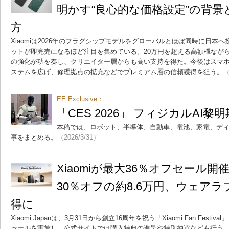
明かす“良心的な価格設定”の背景と「
方
Xiaomiは2026年のフラグシップモデルをグローバルとほぼ同時に日本
ットが即完売になるほど注目を集めている。20万円を超える高額機なが
の強化が功を奏し、クリエイター層からも高い支持を得た。今後はスマ
ステムを広げ、修理拠点の拡充などでプレミアム層の信頼獲得を狙う。
（
EE Exclusive：
「CES 2026」 フィジカルAI黎明
本稿では、ロボット、半導体、自動車、電池、家電、ディスプ
事をまとめる。
（2026/3/31）
Xiaomiが最大36％オフセール開催 
30％オフの約8.6万円、ウェア
得に
Xiaomi Japanは、3月31日から創立16周年を祝う「Xiaomi Fan Fest
セールを実施し、公式サイトでは購入特典の進呈や特別抽選なども行う