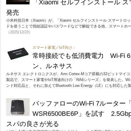
「Xiaomi セルフインストール
発売
小米科技日本（Xiaomi）が、「Xiaomi セルフインストール スマー
ドを使うことで指紋認証やパスワードなどで解錠できる他、スマートホーム規
（2025/12/23）
スマート家電／IoT向け：
常時接続でも低消費電力 Wi-Fi 
ン、ルネサス
ルネサス エレクトロニクスが、Arm Cortex-Mコア搭載の32ビットマ
製品で、スマート家電やIoT用途向けの「RA6シリーズ」を発表した。Wi-Fi 
ンド対応品と、それに加えてBluetooth Low Energy（LE）にも対応
バッファローのWi-Fi 7ルーター「Air
WSR6500BE6P」を試す 2.5
スパの良さが光る