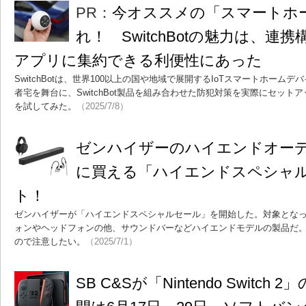
PR：
今オススメの「スマートホ
れ！ SwitchBotの魅力は、連
アプリに集約できる利便性にあった
SwitchBotは、世界100以上の国や地域で展開するIoTスマートホー
者宅を舞台に、SwitchBot製品を組み合わせた防犯対策を実際にセッ
を試してみた。
（2025/7/8）
ゼンハイザーのハイエンドオー
に買える「ハイエンドスペシャ
ト！
ゼンハイザーが「ハイエンドスペシャルセール」を開始した。対象とな
ォンやヘッドフォンの他、サウンドバーなどハイエンドモデルの製品だ
ので注意したい。
（2025/7/1）
SB C&Sが「Nintendo Switc