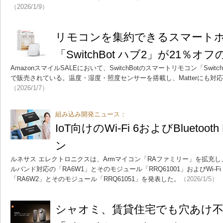
（2026/1/9）
リモコンを集約できるスマート
「SwitchBot ハブ2」が21％オフ
AmazonスマイルSALEにおいて、SwitchBotのスマートリモコン「Switch
で販売されている。温度・湿度・照度センサーを搭載し、Matterにも対
（2026/1/7）
組み込み開発ニュース：
IoT向けのWi-Fi 6およびBluetoo
ン
ルネサス エレクトロニクスは、Armマイコン「RAファミリー」を拡充し、Wi-F
ルバンド対応の「RA6W1」とそのモジュール「RRQ61001」およびWi-Fi 6と
「RA6W2」とそのモジュール「RRQ61051」を発表した。
（2026/1/5）
シャオミ、賃貸住宅でも穴あけ