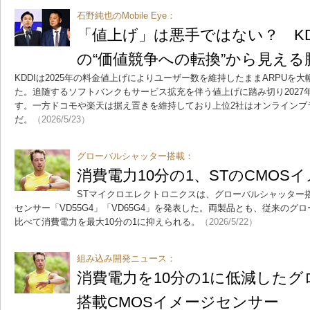
石野純也のMobile Eye：
「値上げ」は悪手ではない？ K
の“価値競争への転換”から見える
KDDIは2025年の料金値上げによりユーザー数を維持したままARPUを
た。追随するソフトバンクもサービス拡充を伴う値上げに踏み切り2027年
す。一方ドコモや楽天は据え置きを維持しており上位2社はオンラインブ
だ。
（2026/5/23）
グローバルシャッター搭載：
消費電力10分の1、STのCMOS
STマイクロエレクトロニクスは、グローバルシャッター搭
センサー「VD55G4」「VD65G4」を発表した。両製品とも、従来の
比べて消費電力を最大10分の1に抑えられる。
（2026/5/22）
組み込み開発ニュース：
消費電力を10分の1に低減した
搭載CMOSイメージセンサー