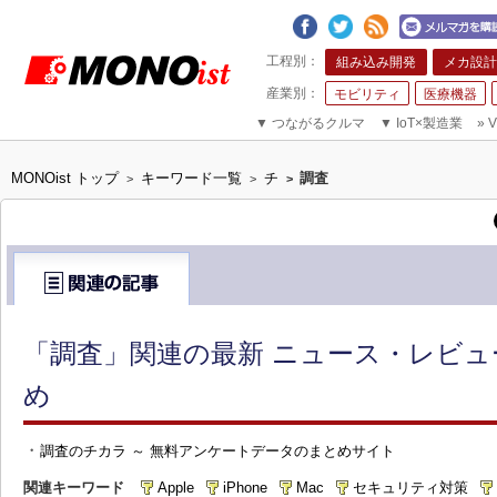
組み込み開発
メカ設計
モビリティ
医療機器
▼
つながるクルマ
▼
IoT×製造業
»
V
MONOist トップ
キーワード一覧
チ
調査
>
>
>
「調査」関連の最新 ニュース・レビュ
め
・
調査のチカラ ～ 無料アンケートデータのまとめサイト
関連キーワード
Apple
iPhone
Mac
セキュリティ対策