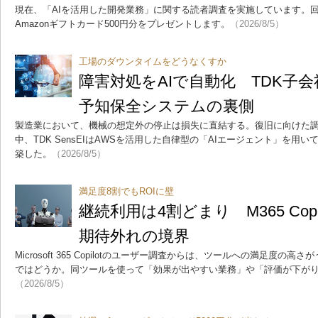
現在、「AIを活用した開発業務」に関する読者調査を実施しています。
Amazonギフトカード500円分をプレゼントします。
（2026/8/5）
工場のダウンタイムをどうなくすか
障害対処をAIで自動化 TDK子
予知保全システムの裏側
製造業において、機械の想定外の停止は損失に直結する。復旧に向けた
中、TDK SensEIはAWSを活用した自律型の「AIエージェント」を用
築した。
（2026/8/5）
満足度8割でもROIに壁
継続利用は4割どまり M365 Cop
期待外れの境界
Microsoft 365 Copilotのユーザー調査からは、ツールへの満足度
ではどうか。同ツールを使って「効果が出やすい業務」や「評価が下が
（2026/8/5）