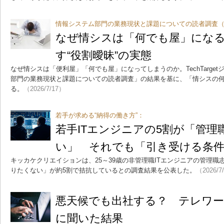
情報システム部門の業務現状と課題についての読者調査（2
なぜ情シスは「何でも屋」にな
す“役割曖昧”の実態
なぜ情シスは「便利屋」「何でも屋」になってしまうのか。TechTarge
部門の業務現状と課題についての読者調査」の結果を基に、「情シスの
る。
（2026/7/17）
若手が求める“納得の働き方”：
若手ITエンジニアの5割が「管理
い」 それでも「引き受ける条
キッカケクリエイションは、25～39歳の非管理職ITエンジニアの管理
りたくない」が約5割で拮抗しているとの調査結果を公表した。
（2026/7
悪天候でも出社する？ テレワーク
に聞いた結果