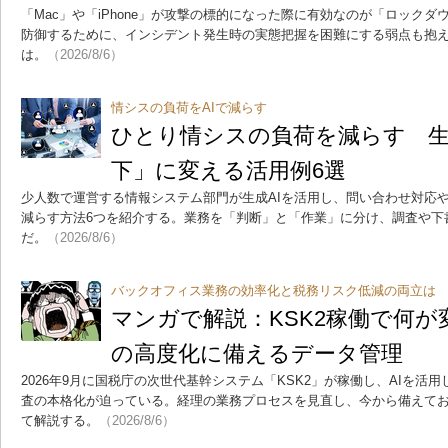
「Mac」や「iPhone」が攻撃の標的になった際に有効なのが「ロック
防御するために、インシデント発生時の実態把握を困難にする弱点も抱
は。
（2026/8/6）
情シスの負荷をAIで減らす
ひとり情シスの負荷を減らす 生
下」に変える活用例6選
少人数で運営する情報システム部門が生成AIを活用し、問い合わせ対応
減らす方法6つを紹介する。業務を「判断」と「作業」に分け、調査や下
だ。
（2026/8/6）
バックオフィス業務の効率化と税務リスク低減の両立は
マンガで解説：KSK2稼働で何
の高度化に備えるデータ管理
2026年9月に国税庁の次世代基幹システム「KSK2」が稼働し、AIを活
査の本格化が迫っている。経理の業務プロセスを見直し、今から備えて
て解説する。
（2026/8/6）