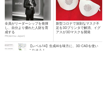
全員がリーダーシップを発揮
新型コロナで深刻なマスク不
し、自分より優れた人財を育
足を3Dプリンタで解消、イグ
成する
アスが3Dマスクを開発
PR(dentsu Japan)
【レベル14】生成AIを味方に、3D CADを使い
こなそう！
令和8年熊本地震による工場への影響まとめ
狭小な駐車場に、シャープがポールカメラ式製
品発表 市場シェア10％目指す