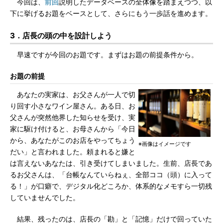
今回は、
前回
説明したデータベースの全体像を踏まえつつ、以
下に挙げるお題をベースとして、さらにもう一歩話を進めます。
3．店長の頭の中を設計しよう
早速ですが今回のお題です。まずはお題の前提条件から。
お題の前提
あなたの実家は、お父さんが一人で切
り回す小さなワイン屋さん。ある日、お
父さんが突然他界した知らせを受け、実
家に駆け付けると、お母さんから「今日
から、あなたがこのお店をやってちょう
※画像はイメージです
だい」と言われました。頼まれると嫌と
は言えないあなたは、引き受けてしまいました。生前、店長であ
るお父さんは、「台帳なんていらねぇ、全部ココ（頭）に入って
る！」が口癖で、デジタル化どころか、体系的なメモすら一切残
していませんでした。
結果、残ったのは、店長の「勘」と「記憶」だけで回っていた