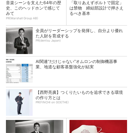
音楽シーンを支えた64年の歴
「取りあえずボルトで固定」
史、このヘッドホンで感じて
は禁物 締結部設計で押さえ
みて
るべき基本
PR(Marshall Group AB)
全員がリーダーシップを発揮し、自分より優れ
た人財を育成する
PR(dentsu Japan)
AI関連“だけじゃない”オムロンの制御機器事
業、地道な顧客基盤強化が結実
【西野亮廣】つくりたいものを追求できる環境
の作り方とは
PR(FINCHI on GOETHE)