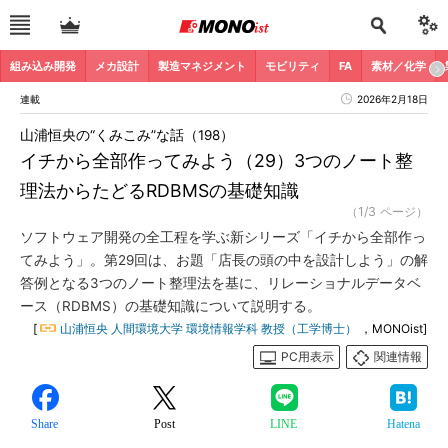
組み込み開発
メカ設計
製造マネジメント
モビリティ
FA
素材／化学
連載
2026年2月18日
山浦恒央の“くみこみ”な話（198）
イチから全部作ってみよう（29）3つのノート整
理法からたどるRDBMSの基礎知識
（1/3 ページ）
ソフトウェア開発の全工程を学ぶ新シリーズ「イチから全部作っ
てみよう」。第29回は、お題「店長の頭の中を設計しよう」の解
答例となる3つのノート整理法を基に、リレーショナルデータベ
ース（RDBMS）の基礎知識について説明する。
[
山浦恒央 人間環境大学 環境情報学科 教授（工学博士）
，MONOist]
PC用表示
関連情報
Share
Post
LINE
Hatena