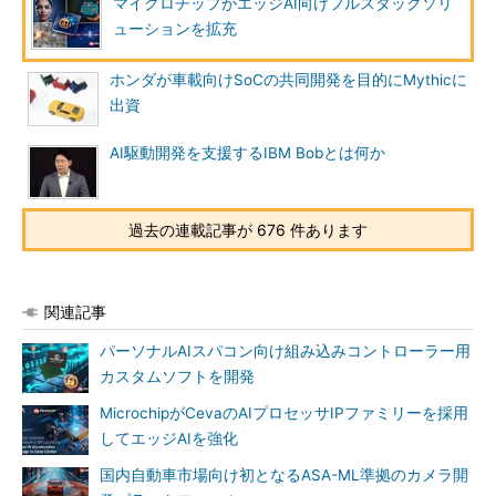
マイクロチップがエッジAI向けフルスタックソリ
ューションを拡充
ホンダが車載向けSoCの共同開発を目的にMythicに
出資
AI駆動開発を支援するIBM Bobとは何か
過去の連載記事が 676 件あります
関連記事
パーソナルAIスパコン向け組み込みコントローラー用
カスタムソフトを開発
MicrochipがCevaのAIプロセッサIPファミリーを採用
してエッジAIを強化
国内自動車市場向け初となるASA-ML準拠のカメラ開