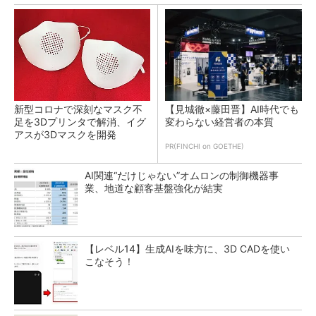
新型コロナで深刻なマスク不
【見城徹×藤田晋】AI時代でも
足を3Dプリンタで解消、イグ
変わらない経営者の本質
アスが3Dマスクを開発
PR(FINCHI on GOETHE)
AI関連“だけじゃない”オムロンの制御機器事
業、地道な顧客基盤強化が結実
【レベル14】生成AIを味方に、3D CADを使い
こなそう！