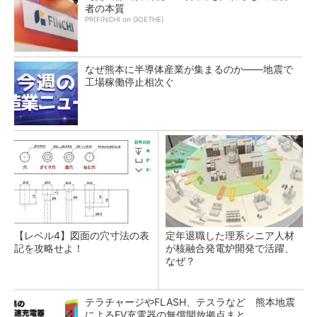
者の本質
PR(FINCHI on GOETHE)
なぜ熊本に半導体産業が集まるのか――地震で
工場稼働停止相次ぐ
【レベル4】図面の穴寸法の表
定年退職した理系シニア人材
記を攻略せよ！
が核融合発電炉開発で活躍、
なぜ？
テラチャージやFLASH、テスラなど 熊本地震
によるEV充電器の無償開放拠点まと...