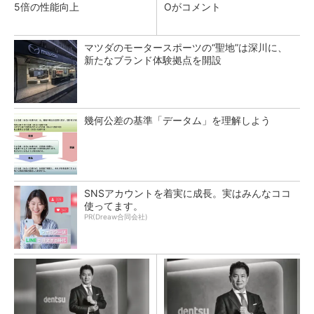
5倍の性能向上
Oがコメント
マツダのモータースポーツの“聖地”は深川に、
新たなブランド体験拠点を開設
幾何公差の基準「データム」を理解しよう
SNSアカウントを着実に成長。実はみんなココ
使ってます。
PR(Dreaw合同会社)