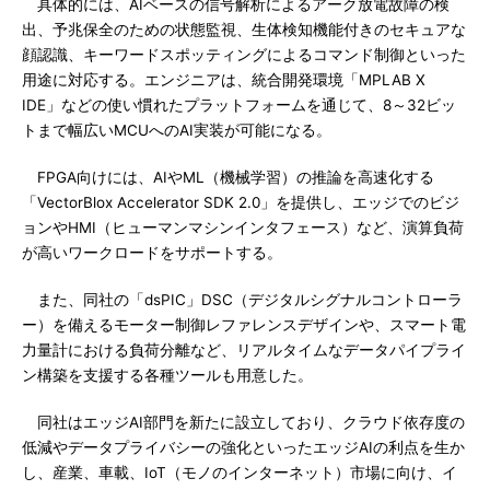
具体的には、AIベースの信号解析によるアーク放電故障の検
出、予兆保全のための状態監視、生体検知機能付きのセキュアな
顔認識、キーワードスポッティングによるコマンド制御といった
用途に対応する。エンジニアは、統合開発環境「MPLAB X
IDE」などの使い慣れたプラットフォームを通じて、8～32ビッ
トまで幅広いMCUへのAI実装が可能になる。
FPGA向けには、AIやML（機械学習）の推論を高速化する
「VectorBlox Accelerator SDK 2.0」を提供し、エッジでのビジ
ョンやHMI（ヒューマンマシンインタフェース）など、演算負荷
が高いワークロードをサポートする。
また、同社の「dsPIC」DSC（デジタルシグナルコントローラ
ー）を備えるモーター制御レファレンスデザインや、スマート電
力量計における負荷分離など、リアルタイムなデータパイプライ
ン構築を支援する各種ツールも用意した。
同社はエッジAI部門を新たに設立しており、クラウド依存度の
低減やデータプライバシーの強化といったエッジAIの利点を生か
し、産業、車載、IoT（モノのインターネット）市場に向け、イ