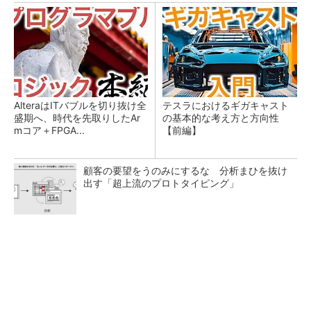
AlteraはITバブルを切り抜け全
テスラにおけるギガキャスト
盛期へ、時代を先取りしたAr
の基本的な考え方と方向性
mコア＋FPGA...
【前編】
顧客の要望をうのみにするな 分析まひを抜け
出す「超上流のプロトタイピング」
ソニーグループはイメージセンサーが過去最高
益、熊本地震の影響も限定的