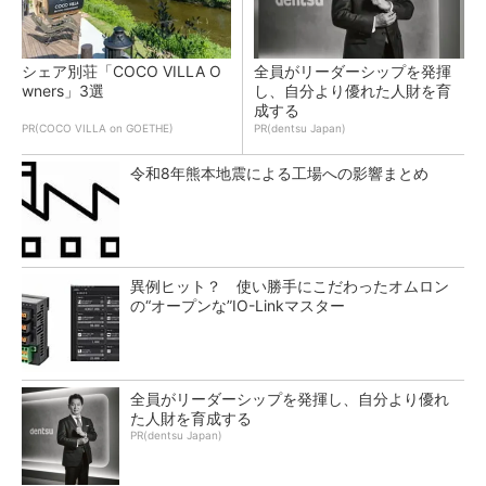
シェア別荘「COCO VILLA O
全員がリーダーシップを発揮
wners」3選
し、自分より優れた人財を育
成する
PR(COCO VILLA on GOETHE)
PR(dentsu Japan)
令和8年熊本地震による工場への影響まとめ
異例ヒット？ 使い勝手にこだわったオムロン
の“オープンな”IO-Linkマスター
全員がリーダーシップを発揮し、自分より優れ
た人財を育成する
PR(dentsu Japan)