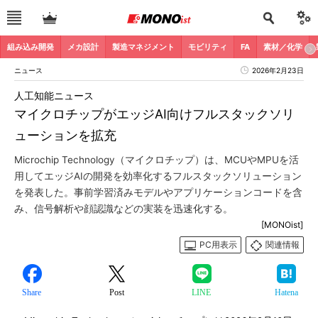
組み込み開発
メカ設計
製造マネジメント
モビリティ
FA
素材／化学
ニュース
2026年2月23日
人工知能ニュース
マイクロチップがエッジAI向けフルスタックソリ
ューションを拡充
Microchip Technology（マイクロチップ）は、MCUやMPUを活
用してエッジAIの開発を効率化するフルスタックソリューション
を発表した。事前学習済みモデルやアプリケーションコードを含
み、信号解析や顔認識などの実装を迅速化する。
[MONOist]
PC用表示
関連情報
Share
Post
LINE
Hatena