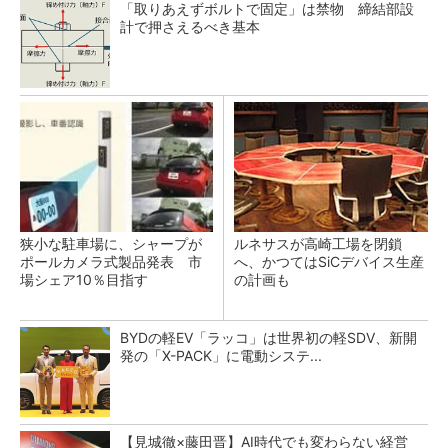
「取りあえずボルトで固定」は禁物 締結部設
計で押さえるべき基本
狭小な駐車場に、シャープが
ルネサスが高崎工場を閉鎖
ポールカメラ式製品発表 市
へ、かつてはSiCデバイス生産
場シェア10％目指す
の計画も
BYDの軽EV「ラッコ」は世界初の軽SDV、新開
発の「X-PACK」に電動システ...
【見城徹×藤田晋】AI時代でも変わらない経営