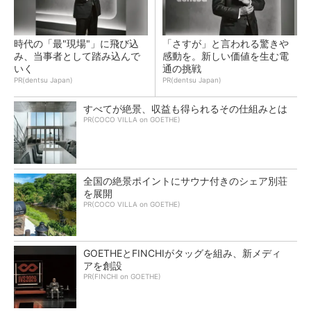
時代の「最"現場"」に飛び込
「さすが」と言われる驚きや
み、当事者として踏み込んで
感動を。新しい価値を生む電
いく
通の挑戦
PR(dentsu Japan)
PR(dentsu Japan)
すべてが絶景、収益も得られるその仕組みとは
PR(COCO VILLA on GOETHE)
全国の絶景ポイントにサウナ付きのシェア別荘
を展開
PR(COCO VILLA on GOETHE)
GOETHEとFINCHIがタッグを組み、新メディ
アを創設
PR(FINCHI on GOETHE)