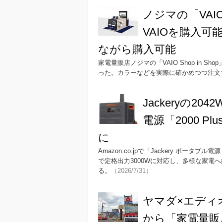
ノジマの「VAIO
VAIOを購入
ながら購入可能
家電量販店ノジマの「VAIO Shop in 
った。カラーなどを実際に確かめつつ注文
Jackeryの
電源「2000 P
に
Amazon.co.jpで「Jackery ポータブル
で定格出力3000Wに対応し、多様な家電
る。
（2026/7/31）
ヤマダ×エディ
から「家電量販