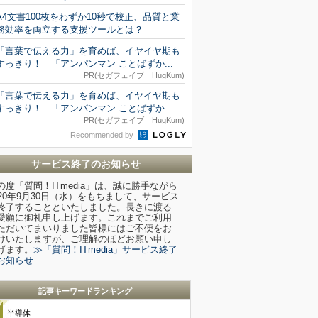
A4文書100枚をわずか10秒で校正、品質と業
務効率を両立する支援ツールとは？
「言葉で伝える力」を育めば、イヤイヤ期も
すっきり！ 「アンパンマン ことばずか...
PR(セガフェイブ｜HugKum)
「言葉で伝える力」を育めば、イヤイヤ期も
すっきり！ 「アンパンマン ことばずか...
PR(セガフェイブ｜HugKum)
Recommended by
サービス終了のお知らせ
の度「質問！ITmedia」は、誠に勝手ながら
020年9月30日（水）をもちまして、サービス
終了することといたしました。長きに渡る
愛顧に御礼申し上げます。これまでご利用
ただいてまいりました皆様にはご不便をお
けいたしますが、ご理解のほどお願い申し
げます。
≫「質問！ITmedia」サービス終了
お知らせ
記事キーワードランキング
半導体