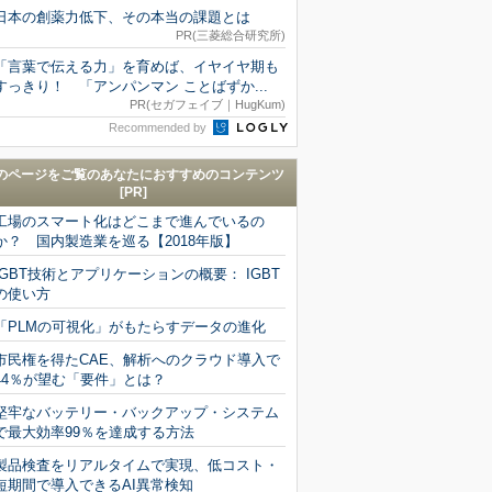
日本の創薬力低下、その本当の課題とは
PR(三菱総合研究所)
「言葉で伝える力」を育めば、イヤイヤ期も
すっきり！ 「アンパンマン ことばずか...
PR(セガフェイブ｜HugKum)
Recommended by
のページをご覧のあなたにおすすめのコンテンツ
[PR]
工場のスマート化はどこまで進んでいるの
か？ 国内製造業を巡る【2018年版】
IGBT技術とアプリケーションの概要： IGBT
の使い方
「PLMの可視化」がもたらすデータの進化
市民権を得たCAE、解析へのクラウド導入で
44％が望む「要件」とは？
堅牢なバッテリー・バックアップ・システム
で最大効率99％を達成する方法
製品検査をリアルタイムで実現、低コスト・
短期間で導入できるAI異常検知