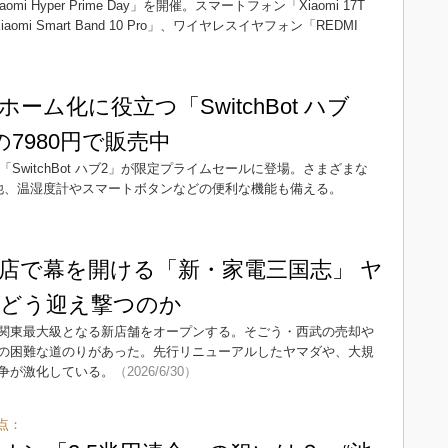
aomi Hyper Prime Day」を開催。スマートフォン「Xiaomi 17T
aomi Smart Band 10 Pro」、ワイヤレスイヤフォン「REDMI
ーム化に役立つ「SwitchBot ハブ
の7980円で販売中
コン「SwitchBot ハブ2」が限定プライムセールに登場。さまざまな
他、温湿度計やスマートボタンなどの便利な機能も備える。
店で幕を開ける「新・家電三国志」 ヤ
どう迎え撃つのか
関東最大級となる新店舗をオープンする。そごう・西武の売却や
の困難な道のりがあった。先行リニューアルしたヤマダや、大規
争が激化している。
（2026/6/30）
点：