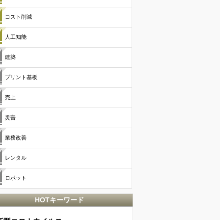
コスト削減
人工知能
建築
プリント基板
売上
災害
業務改善
レンタル
ロボット
HOTキーワード