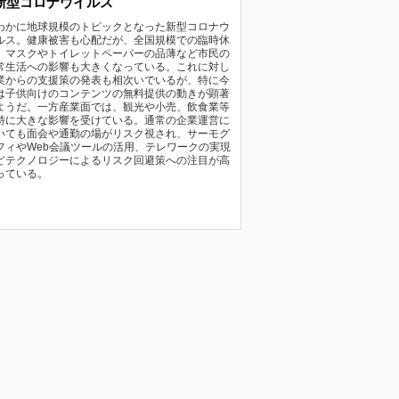
新型コロナウイルス
わかに地球規模のトピックとなった新型コロナウ
ルス。健康被害も心配だが、全国規模での臨時休
、マスクやトイレットペーパーの品薄など市民の
常生活への影響も大きくなっている。これに対し
業からの支援策の発表も相次いでいるが、特に今
は子供向けのコンテンツの無料提供の動きが顕著
ようだ。一方産業面では、観光や小売、飲食業等
特に大きな影響を受けている。通常の企業運営に
いても面会や通勤の場がリスク視され、サーモグ
フィやWeb会議ツールの活用、テレワークの実現
どテクノロジーによるリスク回避策への注目が高
っている。