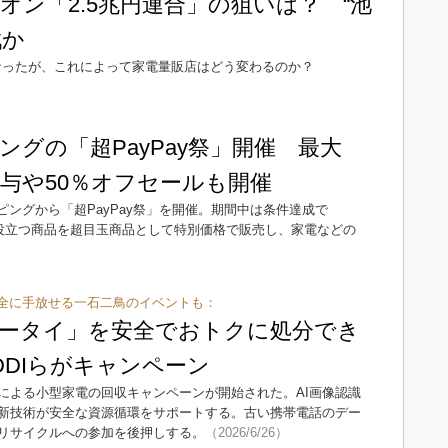
オン「2.5兆円連合」の狙いは？ “池
戦か
なったが、これによって家電量販店はどう変わるのか？
ッピングの「超PayPay祭」開催 最大
付与や50％オフセールも開催
ショッピングから「超PayPay祭」を開催。期間中は条件達成で
活に役立つ商品を超目玉商品として特別価格で販売し、家電などの
）
全に手放せる一石二鳥のイベントも：
ータイ」を安全でおトクに処分でき
DDIらがキャンペーン
による小型家電の回収キャンペーンが開始された。AI画像認識
新技術が安全な資源循環をサポートする。古い携帯電話のデー
リサイクルへの参加を後押しする。
（2026/6/26）