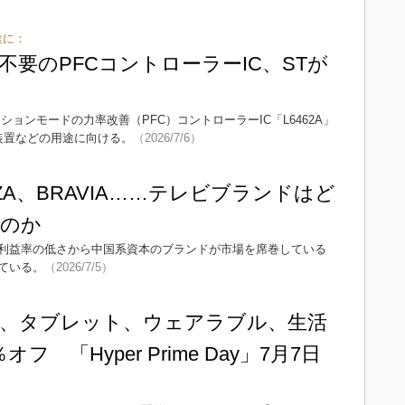
途に：
不要のPFCコントローラーIC、STが
ョンモードの力率改善（PFC）コントローラーIC「L6462A」
装置などの用途に向ける。
（2026/7/6）
GZA、BRAVIA……テレビブランドはど
くのか
利益率の低さから中国系資本のブランドが市場を席巻している
ている。
（2026/7/5）
スマホ、タブレット、ウェアラブル、生活
フ 「Hyper Prime Day」7月7日