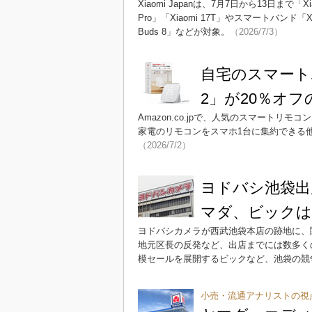
Xiaomi Japanは、7月7日から13日まで「Xi
Pro」「Xiaomi 17T」やスマートバンド「Xi
Buds 8」などが対象。
（2026/7/3）
自宅のスマートホ
2」が20％オフ
Amazon.co.jpで、人気のスマートリモ
家電のリモコンをスマホ1台に集約できる
（2026/7/2）
ヨドバシ池袋出
マダ、ビックは
ヨドバシカメラが西武池袋本店の跡地に、
地元区長の反発など、出店までには数多く
模セールを展開するビックなど、池袋の競
小売・流通アナリストの視