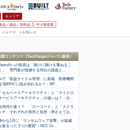
キャリア
食品／薬品／衣料品
中小製造業
▼
メルマガ
»
お知らせ
推奨コンテンツ（
TechTargetジャパン
提供）
OpenAIへの投資は「賭けに賭けを重ねるこ
と」 専門家が指摘する同社の課題と...
AIで「収益サイクル管理」に新風 医療機関
は“脱RPA”に踏み切れるか？：RP...
「セルベースアーキテクチャ」と「マイクロ
サービスアーキテクチャ」の違いは？：分...
結局何が違う？ 「ローコード」と「スクラ
ッチ」それぞれの長所と短所：押さえてお...
静かな1月に「ランサムウェア攻撃」が猛威
を振るった“2つの要因”：NCC Gr...