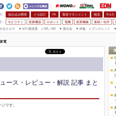
組み込み開発
メカ設計
FA
製造マネジメント
物流
R＆D
モビリティ
医療機器
ロボット
電機
産業機械
素材／化学
がるクルマ
▼
IoT×製造業
»
VR／AR
▼
展示会
▼
特集
»
ブックレット
家電
ュース・レビュー・解説 記事 まと
ージです。