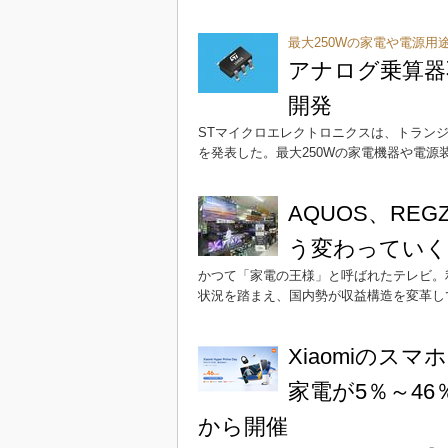
最大250Wの家電や電源用
アナログ乗算器
開発
STマイクロエレクトロニクスは、トランジシ
を発表した。最大250Wの家電機器や電源
AQUOS、RE
う変わってい
かつて「家電の王様」と呼ばれたテレビ。
状況を踏まえ、国内勢が収益構造を変革し
Xiaomiの
家電が5％～46％オ
から開催