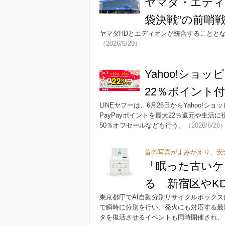
ヤマダ・エディ
袋決戦”の前哨
ヤマダHDとエディオンが統合することと
（2026/6/29）
Yahoo!ショ
22％ポイント
LINEヤフーは、6月26日からYahoo!
PayPayポイントを最大22％還元や生
50％オフセールなども行う。
（2026/6/26
昔の写真がよみがえり、安
「眠った古いケ
る 新宿区やK
東京都庁でAI自動分別リサイクルボックス
で瞬時に分別を行い、発火にも対応する最
タを復活させるイベントも同時開催され、