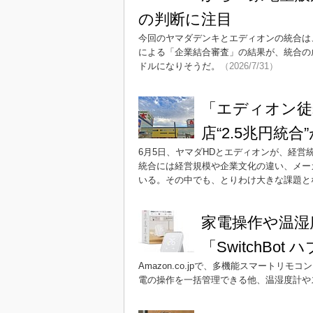
の判断に注目
今回のヤマダデンキとエディオンの統合は
による「企業結合審査」の結果が、統合の
ドルになりそうだ。
（2026/7/31）
「エディオン徒
店“2.5兆円統
6月5日、ヤマダHDとエディオンが、経
統合には経営規模や企業文化の違い、メー
いる。その中でも、とりわけ大きな課題と
家電操作や温湿
「SwitchBo
Amazon.co.jpで、多機能スマートリモコ
電の操作を一括管理できる他、温湿度計や