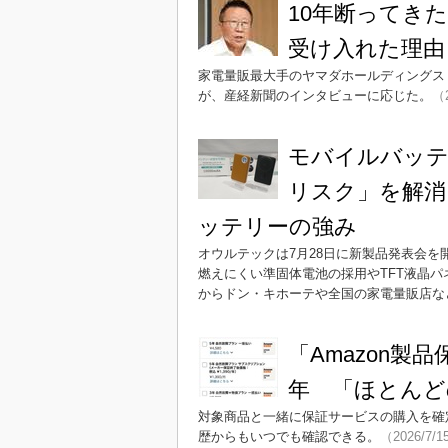
10年断ってき
受け入れた理由
家電量販最大手のヤマダホールディングス
が、産経新聞のインタビューに応じた。
（2
モバイルバッテ
リスク」を解消
ッテリーの強み
オウルテックは7月28日に新製品発表会
燃えにくい準固体電池の採用やTFT液晶
からドン・キホーテや全国の家電量販店な
「Amazon製
年 「ほとんど
対象商品と一緒に保証サービスの購入を確
歴からもいつでも確認できる。
（2026/7/1