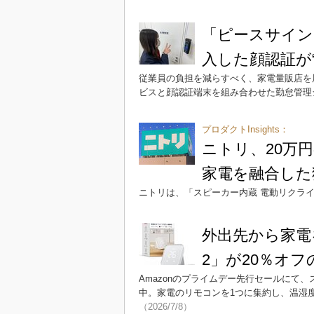
「ピースサインで
入した顔認証が
従業員の負担を減らすべく、家電量販店を展
ビスと顔認証端末を組み合わせた勤怠管理
プロダクトInsights：
ニトリ、20万
家電を融合した
ニトリは、「スピーカー内蔵 電動リクラ
外出先から家電を
2」が20％オフの
Amazonのプライムデー先行セールにて、スマ
中。家電のリモコンを1つに集約し、温湿度
（2026/7/8）