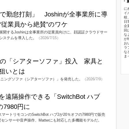
に
勤怠打刻」 Joshinが全事業所に導
イ
校
日
“従業員から絶賛”のワケ
企
回
開するJoshinは全事業所の従業員向けに、顔認証クラウドサー
な
システムを導入した。
（2026/7/15）
が
お
ラ
な
ま
円の「シアターソファ」投入 家具と
狙いとは
イニングソファ（シアターソファ）」を発売した。
（2026/7/9）
遠隔操作できる「SwitchBot ハブ
7980円に
ートリモコンのSwitchBot ハブ2が20％オフの7980円で販売
センサーや音声操作、Matterにも対応した多機能モデルだ。