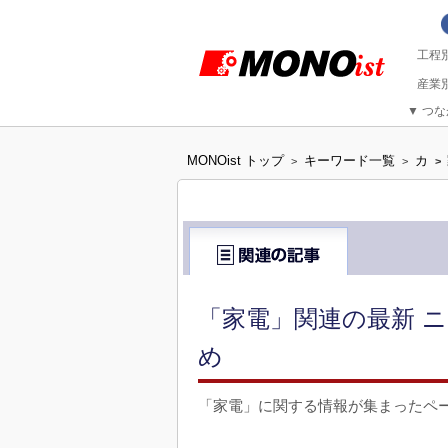
▼
つな
MONOist トップ
キーワード一覧
カ
>
>
>
「家電」関連の最新 ニ
め
「家電」に関する情報が集まったペ