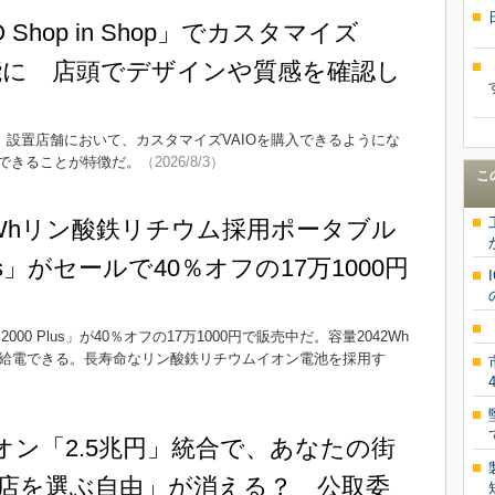
 Shop in Shop」でカスタマイズ
可能に 店頭でデザインや質感を確認し
Shop」設置店舗において、カスタマイズVAIOを購入できるようにな
できることが特徴だ。
（2026/8/3）
こ
2042Whリン酸鉄リチウム採用ポータブル
lus」がセールで40％オフの17万1000円
電源 2000 Plus」が40％オフの17万1000円で販売中だ。容量2042Wh
へ給電できる。長寿命なリン酸鉄リチウムイオン電池を採用す
オン「2.5兆円」統合で、あなたの街
店を選ぶ自由」が消える？ 公取委