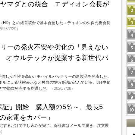
たヤマダとの統合 エディオン会長が
（HD）との経営統合で基本合意したエディオンの久保允誉会長
026/7/29）
リーの発火不安や劣化の「見えない
 オウルテックが提案する新世代バ
を開催し安全性を高めたモバイルバッテリーの新製品を発表した。
パネルによる状態表示など独自の技術を詰め込んでいる。8月中旬
どで順次発売する見通しだ。
（2026/7/28）
品保証」開始 購入額の5％～、最長5
の家電をカバー」
定するだけで申し込みが完了。保証書はメールで届き、注文履
5）