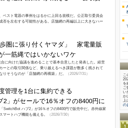
、ベスト電器の事例をはるかに上回る規模だ。公正取引委員会
成否を左右する可能性がある。店舗網の再編以上に大きなハー
歩圏に張り付くヤマダ」 家電量販
合”が一筋縄ではいかないワケ
営統合に向けた協議を進めることで基本合意したと発表した。経営
カーとの取引関係など、乗り越えるべき課題が数多く残されて
なりそうなのが「店舗網の再構築」だ。
（2026/7/31）
こ
2
を
ご
度管理を1台に集約できる
い
か
t ハブ2」がセールで16％オフの8400円に
上
の
ン「SwitchBot ハブ2」が16％オフの8400円で販売中だ。赤外線家
スマートハブ機能も備える。
（2026/7/30）