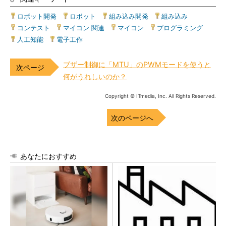
ロボット開発
|
ロボット
|
組み込み開発
|
組み込み
|
コンテスト
|
マイコン 関連
|
マイコン
|
プログラミング
|
人工知能
|
電子工作
ブザー制御に「MTU」のPWMモードを使うと
何がうれしいのか？
Copyright © ITmedia, Inc. All Rights Reserved.
次のページへ
あなたにおすすめ