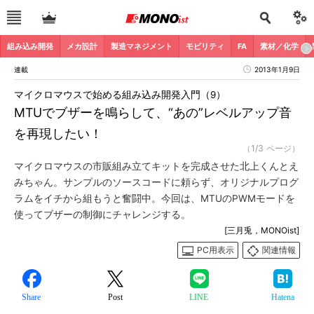
組み込み開発
メカ設計
製造マネジメント
モビリティ
FA
素材／化学
連載
2013年1月9日
マイクロマウスで始める組み込み開発入門（9）
MTUでブザーを鳴らして、“あの”レベルアップ音
を再現したい！
（1/3 ページ）
マイクロマウスの市販組み立てキットを完成させた北上くんとえ
みちゃん。サンプルのソースコードに頼らず、オリジナルプログ
ラムをイチから組もうと奮闘中。今回は、MTUのPWMモードを
使ってブザーの制御にチャレンジする。
[三月兎，MONOist]
PC用表示
関連情報
Share
Post
LINE
Hatena