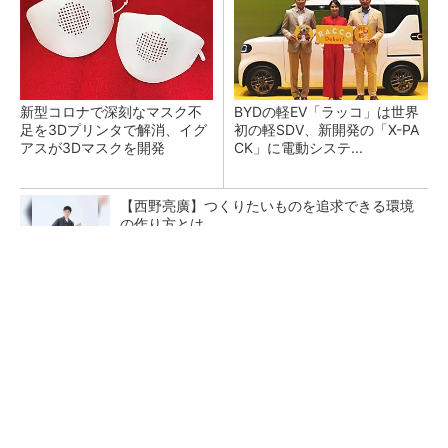
新型コロナで深刻なマスク不
BYDの軽EV「ラッコ」は世界
足を3Dプリンタで解消、イグ
初の軽SDV、新開発の「X-PA
アスが3Dマスクを開発
CK」に電動システ...
【西野亮廣】つくりたいものを追求できる環境
の作り方とは
PR(FINCHI on GOETHE)
ペロブスカイト太陽電池の量産に有効なイン
ク、従来比で1.5倍の性能向上
【レベル14】生成AIを味方に、3D CADを使い
こなそう！