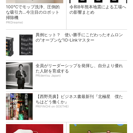
100℃でモップ洗浄、圧倒的
令和8年熊本地震による工場へ
な吸引力…今注目のロボット
の影響まとめ
掃除機
PR(Dreame)
異例ヒット？ 使い勝手にこだわったオムロン
の“オープンな”IO-Linkマスター
全員がリーダーシップを発揮し、自分より優れ
た人財を育成する
PR(dentsu Japan)
【西野亮廣】ビジネス書最新刊『北極星 僕た
ちはどう働くか』
PR(FINCHI on GOETHE)