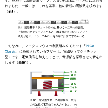
す。1939年に国際会議で「ラ」の音の周波数が“440Hz”に定めら
れました。一般には、これを基準に他の音程の周波数を求めます
（
表1
）。
表1 国際基準「ラ」＝440Hzに基づく十二平均律音階。
「音程が1オクターブ上がると、周波数が倍になる」という
法則があり、「ラ」の440Hzを基準に計算で求められる
ちなみに、マイクロマウスの市販組み立てキット「
Pi:Co
Classic
」に搭載されているブザーは、電磁型（マグネチック
型）です。電気信号を加えることで、音源部を振動させて音を出
します（
画像1
）。
画像1 電磁型ブザーの内部構造。所定
の周波数で電気信号を入力すると、コイ