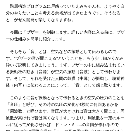
階層構造プログラムに戸惑っていたえみちゃんも、ようやく自
分のやりたいことを考える余裕が出てきたようです。そうなる
と、がぜん開発が楽しくなりますね。
今回は「
ブザー
」を制御します。詳しい内容に入る前に、ブザ
ーの仕組みを簡単に紹介します。
そもそも「音」とは、空気などの振動として伝わるもので
す。“ブザーの音が聞こえる”ということを、もう少し細かくかみ
砕いて説明してみましょう。まず、ブザーの中に組み込まれてい
る振動板の動き（音源）が空気の振動（音波）として伝わりま
す。そして、それを受けた人間の鼓膜（中耳）が振動し、聴覚神
経（内耳）に伝わることによって、「音」として感じ取ります。
このように音が振動となって伝わるときの空気の圧力のことを
「音圧」と呼び、その時の気圧の変化が1秒間に何回あるかを
「周波数」と呼びます。音圧が大きければ音は大きく聞こえ、周
波数が高ければ音は高くなります。つまり、周波数を一定のルー
ルに従って変化させれば、ド・レ・ミ……の音階が作れるので