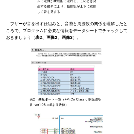
ルに電流が断続的に流れる。このとき発
生する磁界により、振動板が上下に震動
して音を発する
ブザーが音を出す仕組みと、音階と周波数の関係を理解したと
ころで、プログラムに必要な情報をデータシートでチェックして
おきましょう（
表2、画像2、画像3
）。
表2 基板ポート一覧（※Pi:Co Classic 取扱説明
書_ver1.08.pdfより抜粋）