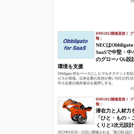
(
DMS2012開催直前！ 
報：
NECはObbligato 
SaaSで中堅・
のグローバル設
環境を支援
Obbligato IIIをベースにしたマルチテナント対応
ビスが登場。日本企業の支持が厚いNECのPL
中小企業の海外進出を後押しする。
(
DMS2012開催直前！ 
報：
潜在力と人材力
「ひと・もの・
くりと3次元設
2012年6月20～22日に開催される「第23回 設