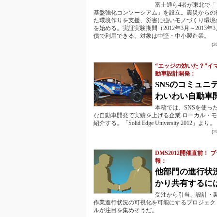
富士通ら4者が東北で「
基盤強化コンソーシアム」を設立。震災からの
た環境作りを支援、災害に強いモノづくり環境
を始める。実証実験期間（2012年3月～2013年
償で利用できる。対象は中堅・中小製造業。
(
“エッジの効いた？”イ
動車設計開発：
SNSのコミュニ
わいわい自動車
本稿では、SNSを使っ
な自動車開発で実績を上げる企業 ローカル・
紹介する。「Solid Edge University 2012」より。
(
DMS2012開催直前！ 
報：
他部門の進行状
かり共有するに
受注から引当、設計・
作業進行状況の可視化を可能にするプロジェク
ルが注目を集めそうだ。