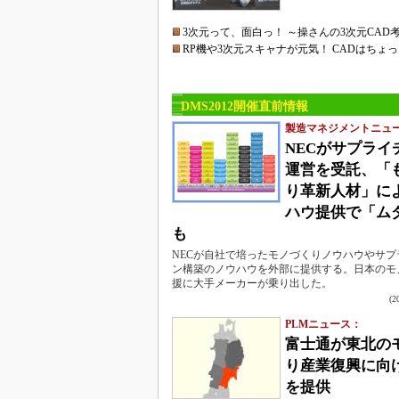
3次元って、面白っ！ ～操さんの3次元CAD
RP機や3次元スキャナが元気！ CADはちょ
DMS2012開催直前情報
製造マネジメントニュ
NECがサプライ
運営を受託、「
り革新人材」に
ハウ提供で「ム
も
NECが自社で培ったモノづくりノウハウやサプ
ン構築のノウハウを外部に提供する。日本のモ
援に大手メーカーが乗り出した。
(
PLMニュース：
富士通が東北の
り産業復興に向
を提供