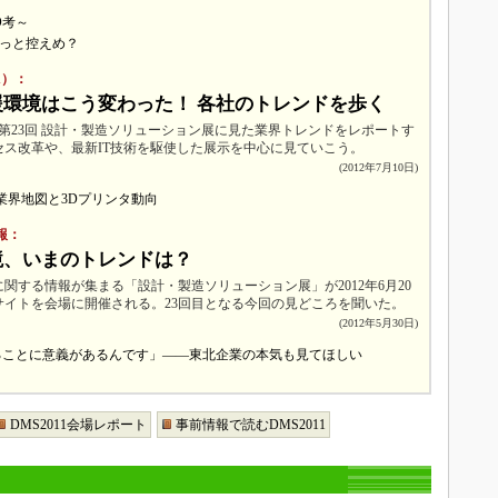
3Dプリンタ
産業オープンネット展
D考～
デジタルツインとCAE
ょっと控えめ？
S＆OP
1）：
環境はこう変わった！ 各社のトレンドを歩く
インダストリー4.0
した第23回 設計・製造ソリューション展に見た業界トレンドをレポートす
イノベーション
セス改革や、最新IT技術を駆使した展示を中心に見ていこう。
(2012年7月10日)
製造業ビッグデータ
的”業界地図と3Dプリンタ動向
メイドインジャパン
報：
植物工場
境、いまのトレンドは？
知財マネジメント
関する情報が集まる「設計・製造ソリューション展」が2012年6月20
サイトを会場に開催される。23回目となる今回の見どころを聞いた。
海外生産
(2012年5月30日)
グローバル設計・開発
出展することに意義があるんです」――東北企業の本気も見てほしい
制御セキュリティ
新型コロナへの対応
DMS2011会場レポート
事前情報で読むDMS2011