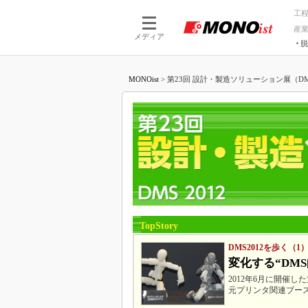
工
産
メディア
脱
つながる技術
AI×技術
MONOist
>
第23回 設計・製造ソリューション展（DMS 2
つながる工場
AI×設備
つながるサービ
Physical
TopStory
DMS2012を歩く（1
変化する“DM
2012年6月に開催
元プリンタ関連ブー