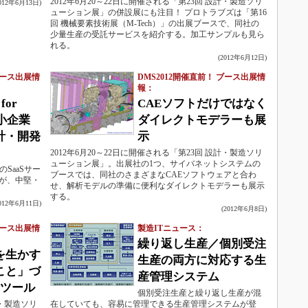
2012年6月20～22日に開催される「第23回 設計・製造ソリ
2012年6月13日)
ューション展」の併設展にも注目！ プロトラブズは「第16
回 機械要素技術展（M-Tech）」の出展ブースで、同社の
少量生産の受託サービスを紹介する。加工サンプルも見ら
れる。
(2012年6月12日)
ブース出展情
DMS2012開催直前！ ブース出展情
報：
for
CAEソフトだけではなく
中小企業
ダイレクトモデラーも展
計・開発
示
2012年6月20～22日に開催される「第23回 設計・製造ソリ
ューション展」。出展社の1つ、サイバネットシステムの
のSaaSサー
ブースでは、同社のさまざまなCAEソフトウェアと合わ
Mが、中堅・
せ、解析モデルの準備に便利なダイレクトモデラーも展示
する。
2012年6月11日)
(2012年6月8日)
ブース出展情
製造ITニュース：
繰り返し生産／個別受注
を生かす
生産の両方に対応する生
こと」づ
産管理システム
計ツール
個別受注生産と繰り返し生産が混
計・製造ソリ
在していても、容易に管理できる生産管理システムが登