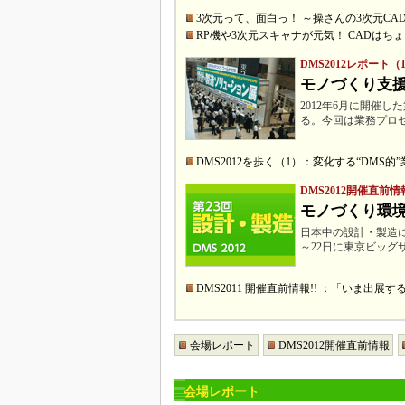
3次元って、面白っ！ ～操さんの3次元CA
RP機や3次元スキャナが元気！ CADはち
DMS2012レポート（
モノづくり支援
2012年6月に開催
る。今回は業務プロ
DMS2012を歩く（1）：変化する“DMS
DMS2012開催直前情
モノづくり環
日本中の設計・製造に
～22日に東京ビッグ
DMS2011 開催直前情報!! ：「いま
会場レポート
DMS2012開催直前情報
会場レポート