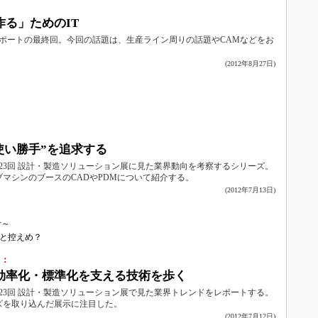
：
る」ためのIT
12レポートの最終回。今回の話題は、生産ライン周りの話題やCAMなどをお
(2012年8月27日)
向
：
“使い勝手”を追求する
た第23回 設計・製造ソリューション展に見た業界動向を考察するシリーズ。
マシンのブースのCADやPDMについて紹介する。
(2012年7月13日)
向
考～
っと控えめ？
）：
効率化・標準化を支える技術を歩く
た第23回 設計・製造ソリューション展で見た業界トレンドをレポートする。
ズを取り込んだ展示に注目した。
(2012年7月12日)