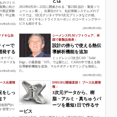
とは
ものづくり
復興に向け
2012年6月20～22日に開催される「第23回 設計・製造ソリ
の実証実験
ューション展」。出展社の1つ、丸紅情報システムズのブ
3月）中は無
ースでは、3次元デジタイザや3次元プリンタなどの他、
DLC（ダイヤモンドライクカーボン）のコーティングサー
ビスも紹介する。
2012年6月15日)
(2012年6月15日)
マドキな自
シーメンスPLMソフトウェア、米
国で新製品発表：
ティーで
設計の傍らで使える熱伝
開発する
導解析機能を追加
たオープン
ミッドレンジ3次元CAD「Solid
モーターズを
Edge」の最新版「ST5」では新たに、CADの中で使える熱
伝導解析機能を追加。マルチボディモデリングも強化し
た。
2012年6月14日)
(2012年6月13日)
ブース出展情
DMS2012開催直前！ ブース出展情
報：
況をしっ
3次元データから、樹
は？
脂・アルミ・真ちゅうパ
ーツを最短1日で作るサ
製造部門の
ト管理ツー
ービス