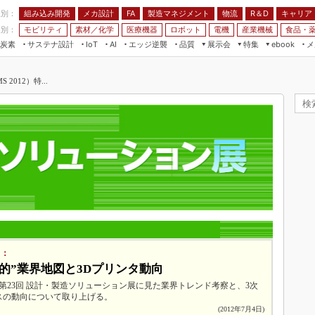
程別：
組み込み開発
メカ設計
製造マネジメント
物流
R＆D
キャリア
FA
業別：
モビリティ
素材／化学
医療機器
ロボット
電機
産業機械
食品・
炭素
サステナ設計
エッジ逆襲
品質
展示会
特集
メ
IoT
AI
ebook
伝承
組み込み開発
CEATEC
読者調査まとめ
編集後記
012）特...
JIMTOF
保全
メカ設計
つながるクルマ
組込み/エッジ コンピューティング
ス
 AI
製造マネジメント
5G
展＆IoT/5Gソリューション展
VR／AR
FA
IIFES
モビリティ
フィールドサービス
国際ロボット展
素材／化学
FPGA
ジャパンモビリティショー
組み込み画像技術
TECHNO-FRONTIER
組み込みモデリング
人テク展
Windows Embedded
スマート工場EXPO
）：
車載ソフト開発
EdgeTech+
S的”業界地図と3Dプリンタ動向
ISO26262
した第23回 設計・製造ソリューション展に見た業界トレンド考察と、3次
日本ものづくりワールド
スの動向について取り上げる。
無償設計ツール
AUTOMOTIVE WORLD
(2012年7月4日)