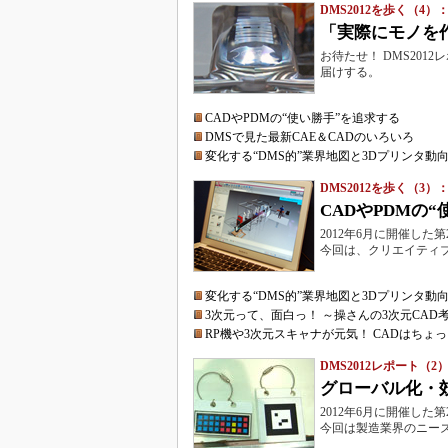
DMS2012を歩く（4）
「実際にモノを作
お待たせ！ DMS20
届けする。
CADやPDMの“使い勝手”を追求する
DMSで見た最新CAE＆CADのいろいろ
変化する“DMS的”業界地図と3Dプリンタ動
DMS2012を歩く（3）
CADやPDMの
2012年6月に開催し
今回は、クリエイティブ
変化する“DMS的”業界地図と3Dプリンタ動
3次元って、面白っ！ ～操さんの3次元CAD
RP機や3次元スキャナが元気！ CADはちょ
DMS2012レポート（2
グローバル化・
2012年6月に開催し
今回は製造業界のニー