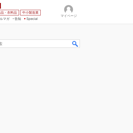
薬品・衣料品
中小製造業
マイページ
ルマガ
告知
Special