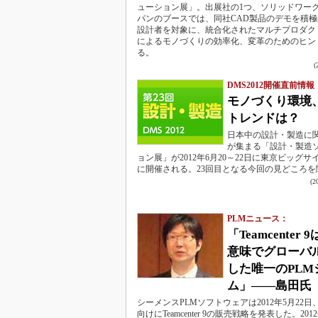
ューション展」。出展社の1つ、ソリッドワー
パンのブースでは、同社CAD製品のデモを積
設計者を対象に、統合化されたマルチプロダク
によるモノづくりの効率化、変革のためのヒン
る。
DMS2012開催直前情報
モノづくり環境
トレンドは？
日本中の設計・製造に
が集まる「設計・製造
ョン展」が2012年6月20～22日に東京ビッグサ
に開催される。23回目となる今回の見どころを
(
PLMニュース：
「Teamcenter
意味でグローバ
した唯一のPLM
ム」――島田氏
シーメンスPLMソフトウェアは2012年5月22
向けにTeamcenter 9の販売戦略を発表した。20