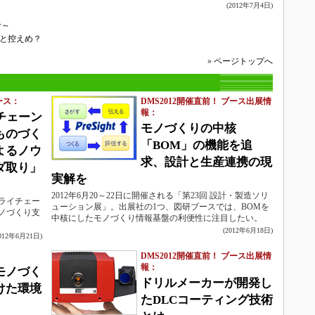
(2012年7月4日)
考～
っと控えめ？
»
ページトップへ
ース：
DMS2012開催直前！ ブース出展情
報：
チェーン
モノづくりの中核
ものづく
「BOM」の機能を追
よるノウ
求、設計と生産連携の現
ダ取り」
実解を
2012年6月20～22日に開催される「第23回 設計・製造ソリ
ライチェー
ューション展」。出展社の1つ、図研ブースでは、BOMを
ノづくり支
中核にしたモノづくり情報基盤の利便性に注目したい。
(2012年6月18日)
2012年6月21日)
DMS2012開催直前！ ブース出展情
報：
モノづく
ドリルメーカーが開発し
けた環境
たDLCコーティング技術