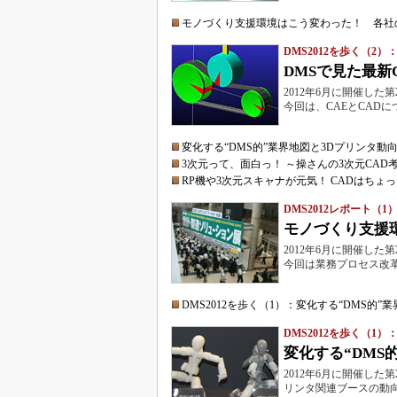
モノづくり支援環境はこう変わった！ 各社
DMS2012を歩く（2）
DMSで見た最新
2012年6月に開催し
今回は、CAEとCAD
変化する“DMS的”業界地図と3Dプリンタ動
3次元って、面白っ！ ～操さんの3次元CAD
RP機や3次元スキャナが元気！ CADはちょ
DMS2012レポート（1
モノづくり支援
2012年6月に開催し
今回は業務プロセス改
DMS2012を歩く（1）：変化する“DMS的”
DMS2012を歩く（1）
変化する“DMS
2012年6月に開催し
リンタ関連ブースの動