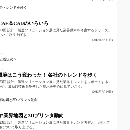
のトレンドを歩く
：
CAE＆CADのいろいろ
た第23回 設計・製造ソリューション展に見た業界動向を考察するシリーズ。
について取り上げる。
(2012年7月11日)
向
考～
っと控えめ？
）：
環境はこう変わった！ 各社のトレンドを歩く
た第23回 設計・製造ソリューション展に見た業界トレンドをレポートする。
革や、最新IT技術を駆使した展示を中心に見ていこう。
(2012年7月10日)
業界地図と3Dプリンタ動向
：
的”業界地図と3Dプリンタ動向
た第23回 設計・製造ソリューション展に見た業界トレンド考察と、3次元プ
向について取り上げる。