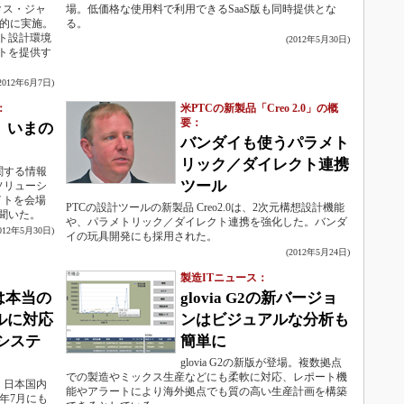
クス・ジャ
場。低価格な使用料で利用できるSaaS版も同時提供とな
極的に実施。
る。
ト設計環境
(2012年5月30日)
トを提供す
(2012年6月7日)
：
米PTCの新製品「Creo 2.0」の概
要：
、いまの
バンダイも使うパラメト
リック／ダイレクト連携
関する情報
ツール
ソリューシ
イトを会場
PTCの設計ツールの新製品 Creo2.0は、2次元構想設計機能
聞いた。
や、パラメトリック／ダイレクト連携を強化した。バンダ
2012年5月30日)
イの玩具開発にも採用された。
(2012年5月24日)
製造ITニュース：
 9は本当の
glovia G2の新バージョ
ルに対応
ンはビジュアルな分析も
システ
簡単に
glovia G2の新版が登場。複数拠点
での製造やミックス生産などにも柔軟に対応、レポート機
日、日本国内
能やアラートにより海外拠点でも質の高い生産計画を構築
12年7月にも