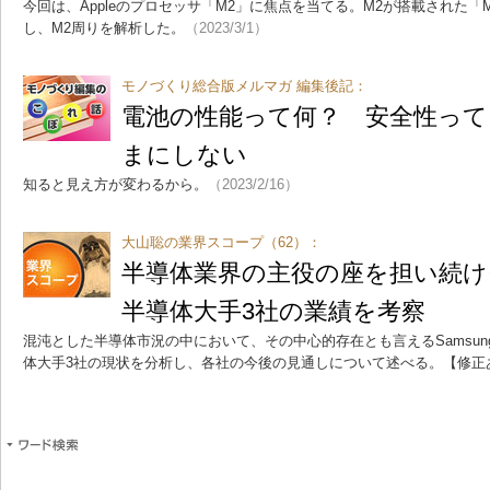
今回は、Appleのプロセッサ「M2」に焦点を当てる。M2が搭載された「MacBo
し、M2周りを解析した。
（2023/3/1）
モノづくり総合版メルマガ 編集後記：
電池の性能って何？ 安全性って
まにしない
知ると見え方が変わるから。
（2023/2/16）
大山聡の業界スコープ（62）：
半導体業界の主役の座を担い続けそ
半導体大手3社の業績を考察
混沌とした半導体市況の中において、その中心的存在とも言えるSamsung Elect
体大手3社の現状を分析し、各社の今後の見通しについて述べる。【修正