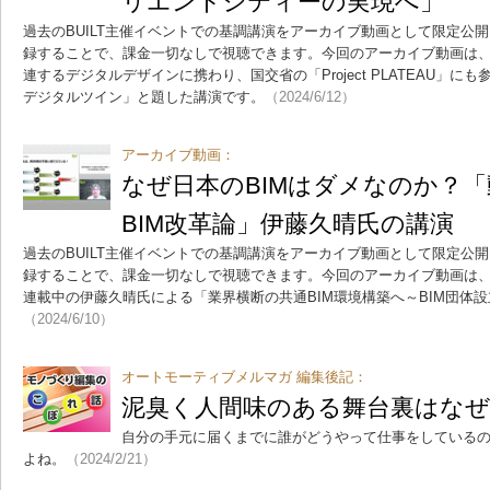
リエントシティーの実現へ」
過去のBUILT主催イベントでの基調講演をアーカイブ動画として限定公開
録することで、課金一切なしで視聴できます。今回のアーカイブ動画は、
連するデジタルデザインに携わり、国交省の「Project PLATEAU」
デジタルツイン」と題した講演です。
（2024/6/12）
アーカイブ動画：
なぜ日本のBIMはダメなのか？
BIM改革論」伊藤久晴氏の講演
過去のBUILT主催イベントでの基調講演をアーカイブ動画として限定公開
録することで、課金一切なしで視聴できます。今回のアーカイブ動画は、BU
連載中の伊藤久晴氏による「業界横断の共通BIM環境構築へ～BIM団体
（2024/6/10）
オートモーティブメルマガ 編集後記：
泥臭く人間味のある舞台裏はな
自分の手元に届くまでに誰がどうやって仕事をしている
よね。
（2024/2/21）