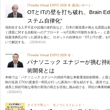
ITmedia Virtual EXPO 2026 冬 講演レポート：
OTとITの壁を打ち破れ、Brain 
ステム自律化”
深刻化する人手不足や設備の老朽化など、日本の製造業が抱える課題は
く課題に対する自動化へのアプローチ ～IoT活用の可能性を探る～」と題してB
稲葉清典氏が行った講演を基に、ロボットの自律化や「OTとITの壁」を打
いて解説する。
（2026/4/14）
ITmedia Virtual EXPO 2026 冬：
パナソニック エナジーが挑む持
術開発とは
本稿では「パナソニック エナジーの持続可能な車載電池技術開発」と題し
執行役員 CTOの渡邊庄一郎氏が行った講演の一部を紹介する。講演で
成長と持続可能な環境の実現の両立を目指し挑み続ける、同社の事業戦
（2026/4/3）
クイズで学ぶ！ モノづくりトレンド：