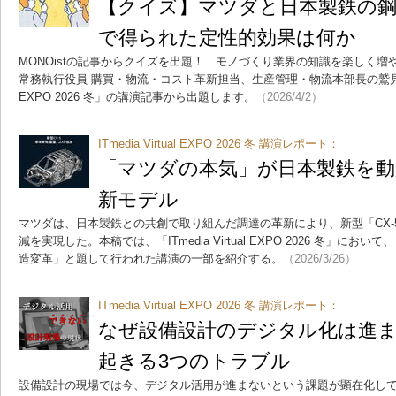
【クイズ】マツダと日本製鉄の
で得られた定性的効果は何か
MONOistの記事からクイズを出題！ モノづくり業界の知識を楽しく
常務執行役員 購買・物流・コスト革新担当、生産管理・物流本部長の鷲見和彦氏によ
EXPO 2026 冬」の講演記事から出題します。
（2026/4/2）
ITmedia Virtual EXPO 2026 冬 講演レポート：
「マツダの本気」が日本製鉄を動
新モデル
マツダは、日本製鉄との共創で取り組んだ調達の革新により、新型「CX-
減を実現した。本稿では、「ITmedia Virtual EXPO 2026 冬」
造変革」と題して行われた講演の一部を紹介する。
（2026/3/26）
ITmedia Virtual EXPO 2026 冬 講演レポート：
なぜ設備設計のデジタル化は進
起きる3つのトラブル
設備設計の現場では今、デジタル活用が進まないという課題が顕在化し