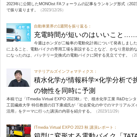
2023年に公開したMONOist FAフォーラムの記事をランキング形式（202
で振り返ります。
（2023/12/26）
自動車業界の1週間を振り返る：
充電時間が短いのはいいこと…
今週はホンダが二輪車の電動化計画について発表しました。投
に上ること、電動バイクの専用工場を新設することなど、かなり意欲的
になったのは、バッテリー交換式の電動バイクに関する見立てです。
（20
マテリアルズインフォマティクス：
積水化学が情報科学×化学分析で挑む
の物性を同時に予測
本稿では「ITmedia Virtual EXPO 2023秋」で、積水化学工業 R&
工芸繊維大学 特任教授の日下康成氏が「社会変化の中でのマテリアルズ
活用」をテーマに行った講演の内容を紹介する。
（2023/11/29）
ITmedia Virtual EXPO 2023 秋 講演レポート：
箱型に変形する電動バイク「TATAM