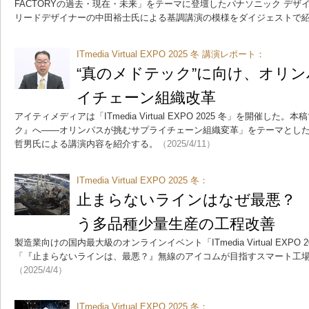
FACTORYの過去・現在・未来」をテーマに登壇したパナソニック デザイン本部 
リードデザイナーの中田裕士氏による基調講演の模様をダイジェストで
ITmedia Virtual EXPO 2025 冬 講演レポート：
“真のメドテック”に向け、オリ
イチェーン組織改革
アイティメディアは「ITmedia Virtual EXPO 2025 冬」を開催
ク』へ――オリンパスが挑むサプライチェーン組織変革」をテーマとした、
哲男氏による講演内容を紹介する。
（2025/4/11）
ITmedia Virtual EXPO 2025 冬：
止まらないラインはなぜ最悪？
う多品種少量生産の工程改善
製造業向けの国内最大級のオンラインイベント「ITmedia Virtual EXPO
「『止まらないラインは、最悪？』無線のアイコムが目指すスマート工
（2025/4/4）
ITmedia Virtual EXPO 2025 冬：