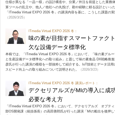
仕様が異なる「一品一様」の設計構造や、分業／外注を前提とした業務
算ツールの乱立や、他人／他社への丸投げ、勘や経験に頼る設計といっ
「ITmedia Virtual EXPO 2026 冬」の講演内容を基に、こうした課
（2026/3/25）
ITmedia Virtual EXPO 2026 冬：
味の素が目指すスマートファク
欠な設備データ標準化
本稿では、「ITmedia Virtual EXPO 2026 冬」において、「味
と生産設備データ標準化への取り組み」と題して味の素食品 DX戦略推進
彦氏が行った講演の模様を一部抜粋して紹介する。IoT技術とデータ活
スピード向上への取り組みについて説明された。
（2026/3/23）
ITmedia Virtual EXPO 2026 冬 講演レポート：
デクセリアルズがMIの導入に成
必要な考え方
「ITmedia Virtual EXPO 2026 冬」において、デクセリアルズ
部OS開発課（統括係長）の高田善郎氏が行った講演「MIの船出を後押し