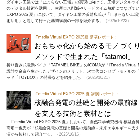
ダイキン工業では「止まらない工場」の実現に向けて、工場デジタルツ
のデジタル技術を活用し、生産ロス削減やリードタイム短縮につなげている。本稿で
EXPO 2025 夏」において、ダイキン工業の浜靖典氏が「止まらない
術活用」と題して行った基調講演の一部を紹介する。
（2025/10/23）
ITmedia Virtual EXPO 2025夏 講演レポート：
おもちゃ化から始めるモノづくり―
メソッドで生まれた「tatamo!」
折り畳み式電動バイク「TATAMEL BIKE」のICOMAが「ITmedia Virtu
設計や余白を生かしたデザインのメリット、次世代コンセプトモデルの「ta
ッド「TOYBOX」の特長などを紹介した。
（2025/10/21）
ITmedia Virtual EXPO 2025 夏 講演レポート：
核融合発電の基礎と開発の最前線
を支える技術と素材とは
「ITmedia Virtual EXPO 2025 夏」において、自然科学研究機構
高畑一也氏が「核融合発電の基礎と開発の最前線－未来エネルギーを支
演から抜粋して紹介する。
（2025/10/16）