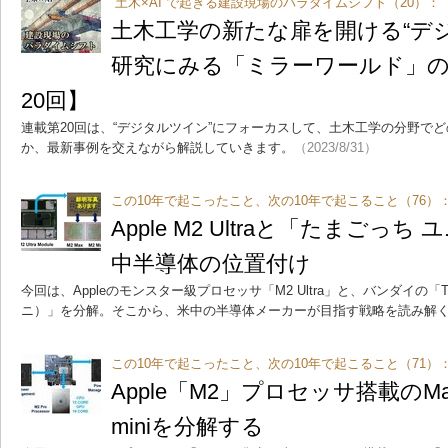
“土木×AI”で起きる建設現場のパラダイムシフト（20）：
土木工学の新たな扉を開ける“デ
研究にみる「ミラーワールド」の
20回】
連載第20回は、“デジタルツイン”にフォーカスして、土木工学の分野で
か、最新事例を交えながら解説していきます。
（2023/8/31）
この10年で起こったこと、次の10年で起こること（76）
Apple M2 Ultraと「たまごっ
中半導体の位置付け
今回は、Appleのモンスター級プロセッサ「M2 Ultra」と、バンダイの「Tama
ニ）」を分解。そこから、米中の半導体メーカーが目指す戦略を読み解
この10年で起こったこと、次の10年で起こること（71）
Apple「M2」プロセッサ搭載のMacB
miniを分解する