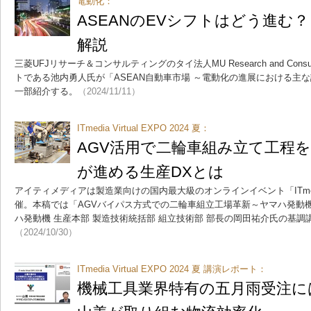
電動化：
ASEANのEVシフトはどう進む
解説
三菱UFJリサーチ＆コンサルティングのタイ法人MU Research and Consul
トである池内勇人氏が「ASEAN自動車市場 ～電動化の進展における主
一部紹介する。
（2024/11/11）
ITmedia Virtual EXPO 2024 夏：
AGV活用で二輪車組み立て工程
が進める生産DXとは
アイティメディアは製造業向けの国内最大級のオンラインイベント「ITmedia Vir
催。本稿では「AGVバイパス方式での二輪車組立工場革新～ヤマハ発動
ハ発動機 生産本部 製造技術統括部 組立技術部 部長の岡田祐介氏の基
（2024/10/30）
ITmedia Virtual EXPO 2024 夏 講演レポート：
機械工具業界特有の五月雨受注に