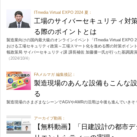
ITmedia Virtual EXPO 2024 夏：
工場のサイバーセキュリティ対
る際のポイントとは
製造業向けの国内最大級のオンラインイベント「ITmedia Virtual EXP
おける工場セキュリティ政策～工場スマート化を進める際の対策ポイント
報政策局 サイバーセキュリティ課 課長補佐 加藤優一氏が行った基調講
（2024/10/4）
FAメルマガ 編集後記：
製造現場のあんな設備もこんな
る
製造現場のさまざまなシーンでAGVやAMRの活用は今後も進んでいきそ
アーカイブ動画：
【無料動画】「日建設計の都市デ