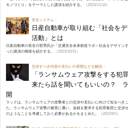
モノづくり」をテーマとした講演を紹介する。
（2023/11/10）
安全システム：
日産自動車が取り組む「社会をデ
活動」とは
日産自動車の長谷川哲男氏が「交通安全未来創造ラボ～社会をデザイン
った講演の模様を紹介する。
（2023/10/31）
交渉すべき内容や支払いの実態などを解説：
「ランサムウェア攻撃をする犯
来たら話を聞いてもいいの？ 
開
ラックは、ランサムウェアの攻撃者との交渉や支払いに向けて知るべき
た。ランサムウェア攻撃の被害に遭い、金銭を要求する犯罪集団と交渉
のようなことを考慮しておく必要があるかをまとめた。
（2023/9/1）