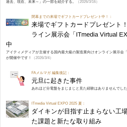
過去、現在、未来～」の一部を紹介する。
（2026/3/16）
閉幕までの来場でギフトカードプレゼント中！：
来場でギフトカードプレゼント
ライン展示会「ITmedia Virtual E
中
アイティメディアが主催する国内最大級の製造業向けオンライン展示会「ITmedia V
が開催中です！
（2026/3/4）
FAメルマガ 編集後記：
元旦に起きた事件
あれほど分電盤をまじまじと見た経験はありませんでし
ITmedia Virtual EXPO 2025 夏：
ダイキンが目指す止まらない工
た課題と新たな取り組み