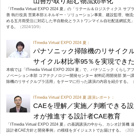
山善が取り組む物流効率化
「ITmedia Virtual EXPO 2024 夏」の「リテール＆ロジスティクス
善 執行役員 営業本部エネルギー・ソリューション事業、建設監理、物
める五月雨受注に対応した半自動化とラストワンマイル自社配送網拡充
する。
（2024/10/9）
ITmedia Virtual EXPO 2024 夏：
パナソニック掃除機のリサイク
サイクル材比率95％を実現でき
本稿では「ITmedia Virtual EXPO 2024 夏」で、パナソニック 
ノベーション本部 コアテクノロジー開発センター 材料応用開発部 第一
除機のリサイクルプラ活用」をテーマに行った講演の内容を紹介する。
（
ITmedia Virtual EXPO 2024 夏 講演レポート：
CAEを理解／実施／判断できる
オが推進する設計者CAE教育
「ITmedia Virtual EXPO 2024 夏」の基調講演の中から、カシオ計
設計者CAE方針と開発事例」の模様をダイジェストでお届けする。
（202