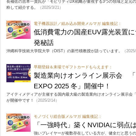
長補佐の吉本一貴氏が「モビリティDX戦略が重視する3つの領域と足元
粋して紹介する。
（2025/3/21）
電子機器設計／組み込み開発メルマガ 編集後記：
低消費電力の国産EUV露光装置
発秘話
沖縄科学技術大学院大学（OIST）の新竹積教授が語っています。
（2025
早期登録＆来場でギフトカードもらえます：
製造業向けオンライン展示会 「ITmed
EXPO 2025 冬」開催中！
アイティメディアが主催する国内最大級の製造業向けオンライン展示会「ITmedia V
が開催中です！
（2025/2/14）
モノづくり総合版メルマガ 編集後記：
「一強時代」築くNVIDIAに弱点
強いプレイヤーが複数存在している方が、健全だと思う