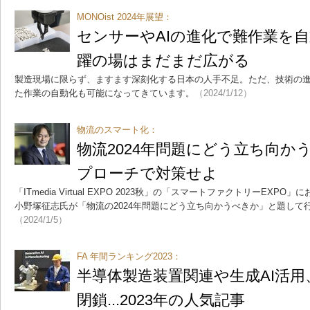
MONOist 2024年展望：
センサーやAIの進化で難作業を
躍の場はまだまだ広がる
製造現場に限らず、ますます深刻化する日本の人手不足。ただ、技術の
た作業の自動化も可能になってきています。
（2024/1/12）
物流のスマート化：
物流2024年問題にどう立ち向か
プローチで対策せよ
「ITmedia Virtual EXPO 2023秋」の「スマートファクトリーEX
小野塚征志氏が「物流の2024年問題にどう立ち向かうべきか」と題して
（2024/1/5）
FA 年間ランキング2023：
半導体製造装置関連や生成AI活
閉鎖...2023年の人気記事