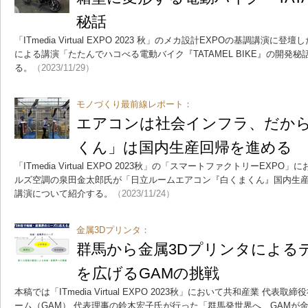
秘話
「ITmedia Virtual EXPO 2023 秋」のメカ設計EXPOの基調講演に
による講演「たたんでハコべる電動バイク『TATAMEL BIKE』の開発
る。
（2023/11/29）
モノづくり最前線レポート：
エアコンは社会インフラ、だか
くん」は国内生産回帰を進める
「ITmedia Virtual EXPO 2023秋」の「スマートファクトリーEX
ルズ空調の泉田金太郎氏が「日立ルームエアコン『白くまくん』国内生
講演について紹介する。
（2023/11/24）
金属3Dプリンタ：
群馬から金属3Dプリンタによる
を広げるGAMの挑戦
本稿では「ITmedia Virtual EXPO 2023秋」において共和産業 代
ーム（GAM） 代表理事の鈴木宏子氏が行った「群馬発世界へ、GAMが