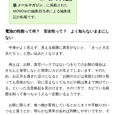
版 メールマガジン
」に掲載された
MONOistの編集担当者による編集後
記の転載です。
電池の性能って何？ 安全性って？ よく知らないままにし
ない
中身がよく見えず、見える範囲に異常がないと、「きっと大丈
夫だろう」と思い込みたくなります。
例えば、お餅。真空パックではないつきたてのお餅の場合は、
きちんと保管しないと簡単にカビが生えてしまいます。そのた
め、お正月を過ぎた辺りになると「お餅のカビは表面だけ削り取
っても意味がない、目に見えなくてもカビの根は奥まで伸びてい
る」といった注意喚起を見かけます。その一方で、カビている範
囲を削って食べちゃう人も一定数いるようです。
お餅に限らず、食べ物が変色しているとかニオイや手触りがい
つもと違うとか、明らかな異常があれば判断しやすいですが、そ