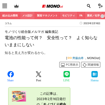
組み込み開発
メカ設計
製造マネジメント
モビリティ
FA
素材／化学
コラム
2023年2月16日
モノづくり総合版メルマガ 編集後記
電池の性能って何？ 安全性って？ よく知らな
いままにしない
知ると見え方が変わるから。
[
齊藤由希
，MONOist]
PC用表示
関連情報
Share
Post
LINE
Hatena
この記事は、
2023年2月16日発行
の「
モノづくり総合