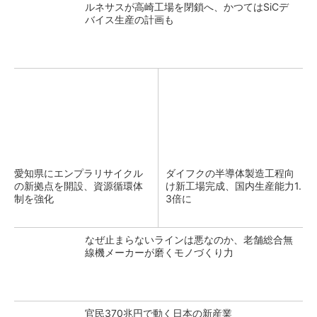
ルネサスが高崎工場を閉鎖へ、かつてはSiCデ
バイス生産の計画も
愛知県にエンプラリサイクル
ダイフクの半導体製造工程向
の新拠点を開設、資源循環体
け新工場完成、国内生産能力1.
制を強化
3倍に
なぜ止まらないラインは悪なのか、老舗総合無
線機メーカーが磨くモノづくり力
官民370兆円で動く日本の新産業