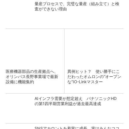
量産プロセスで、完璧な量産（組み立て）と検
査ができない理由
医療機器部品の生産拠点へ、
異例ヒット？ 使い勝手にこ
オリンパス長野事業場で最新
だわったオムロンの“オープン
設備に機能集約
な”IO-Linkマスター
AIインフラ需要が想定超え パナソニックHD
の第1四半期営業利益が過去最高達成
SNSアカウントを着実に成長。実はみんなココ