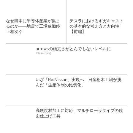
なぜ熊本に半導体産業が集ま
テスラにおけるギガキャスト
るのか――地震で工場稼働停
の基本的な考え方と方向性
止相次ぐ
【前編】
arrowsの頑丈さがとんでもないレベルに
PR(arrows)
いざ「Re:Nissan」実現へ、日産栃木工場が挑
んだ「生産体制の比例化」
高硬度材加工に対応、マルチローラタイプの鏡
面仕上げ工具