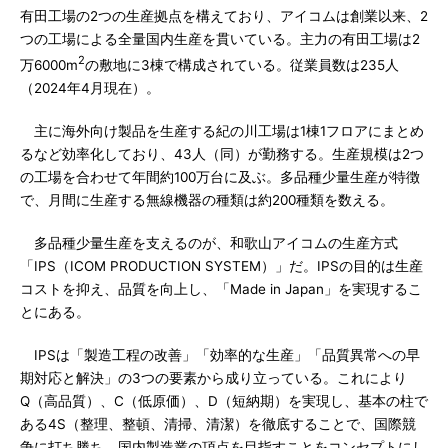
有田工場の2つの生産拠点を構えており、アイコムは創業以来、2
つの工場による全量国内生産を貫いている。主力の有田工場は2
2
万6000m
の敷地に3棟で構成されている。従業員数は235人
（2024年4月現在）。
主に海外向け製品を生産する紀の川工場は1棟1フロアにまとめ
るなど効率化しており、43人（同）が勤務する。生産規模は2つ
の工場を合わせて年間約100万台に及ぶ。多品種少量生産が特徴
で、月間に生産する無線機器の種類は約200種類を数える。
多品種少量生産を支えるのが、和歌山アイコムの生産方式
「IPS（ICOM PRODUCTION SYSTEM）」だ。IPSの目的は生産
コストを抑え、品質を向上し、「Made in Japan」を実現するこ
とにある。
IPSは「製造工程の改善」「効率的な生産」「品質異常への早
期対応と解決」の3つの要素から成り立っている。これにより
Q（高品質）、C（低原価）、D（短納期）を実現し、基本の柱で
ある4S（整理、整頓、清掃、清潔）を徹底することで、国際競
争に打ち勝ち、国内製造業の頂点を目指すことをコンセプトにし