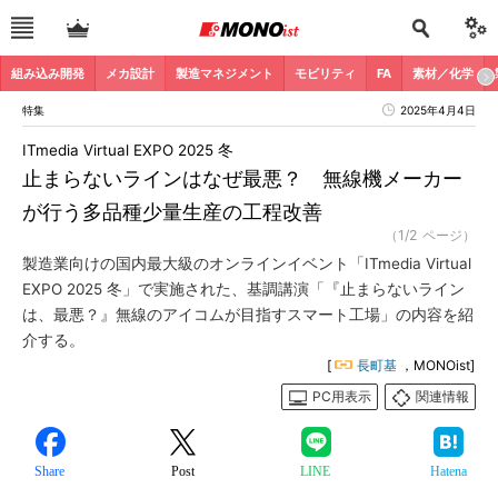
組み込み開発
メカ設計
製造マネジメント
モビリティ
FA
素材／化学
特集
2025年4月4日
ITmedia Virtual EXPO 2025 冬
止まらないラインはなぜ最悪？ 無線機メーカー
が行う多品種少量生産の工程改善
（1/2 ページ）
製造業向けの国内最大級のオンラインイベント「ITmedia Virtual
EXPO 2025 冬」で実施された、基調講演「『止まらないライン
は、最悪？』無線のアイコムが目指すスマート工場」の内容を紹
介する。
[
長町基
，MONOist]
PC用表示
関連情報
Share
Post
LINE
Hatena