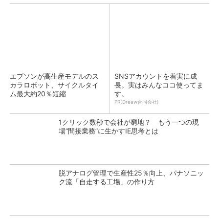
エプソンが高生産モデルのス
SNSアカウントを着実に成
カラロボット、サイクルタイ
長。実はみんなココ使ってま
ム最大約20％短縮
す。
PR(Dreaw合同会社)
1クリック数秒で会社が窮地？ もう一つの現
場“間接業務”に生かすIE思考とは
脱アナログ管理で生産性25％向上、パナソニッ
ク流「自走する工場」の作り方