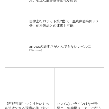
業、地道な顧客基盤強化が結実
自律走行ロボット第2世代 連続稼働時間3.6
倍、他社製品との連携も可能
arrowsの頑丈さがとんでもないレベルに
PR(arrows)
【西野亮廣】つくりたいもの
止まらないラインはなぜ最
を追求できる環境の作り方と
悪？ 無線機メーカーが行う