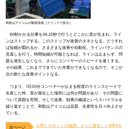
和歌山アイコムの製造現場［クリックで拡大］
60秒かかる仕事を56.25秒で行うとどこかに歪が生まれ、ライ
ンはストップする。このストップが改善のタネとなる。どうすれ
ば短縮が図れるか、さまざまな改善や自動化、ラインバランスの
見直しを行う。時間短縮が可能となれば、ラインは止まらず、問
題も発生しなくなり、さらにコンベヤーのスピードを速くする。
その結果、これまでできていた作業ができなくなるので、そこが
次の新たな改善ポイントなる。
つまり、1日30分コンベヤーが止まる程度のラインスピードで
生産した時、歪が発生した場所には何か問題があり、その問題に
ついて原因を究明。そして改善、効果の確認というスパイラルを
繰り返すことで、和歌山アイコムは品質、生産性を日々向上させ
ている。
人間とロボットの協調、さらに進化したINPSを