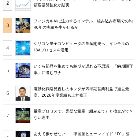
顧客基盤強化が結実
フィジカルAIに注力するインテル、組み込み市場での約
40年の実績を生かせるか
シリコン量子コンピュータの量産開発へ、インテルの
18Aプロセスを活用
いくら部品を集めても納期が遅れる不思議、「納期順守
率」に潜むワナ
電動化戦略見直しのホンダが四半期営業利益で過去最
高、2026年度業績も上方修正
量産プロセスで、完璧な量産（組み立て）と検査ができ
ない理由
あえて歩かせない――準国産ヒューマノイド「D1」登