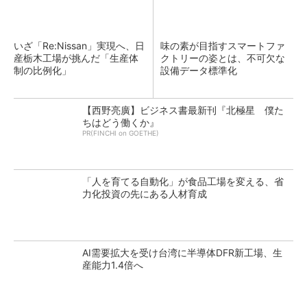
いざ「Re:Nissan」実現へ、日
味の素が目指すスマートファ
産栃木工場が挑んだ「生産体
クトリーの姿とは、不可欠な
制の比例化」
設備データ標準化
【西野亮廣】ビジネス書最新刊『北極星 僕た
ちはどう働くか』
PR(FINCHI on GOETHE)
「人を育てる自動化」が食品工場を変える、省
力化投資の先にある人材育成
AI需要拡大を受け台湾に半導体DFR新工場、生
産能力1.4倍へ