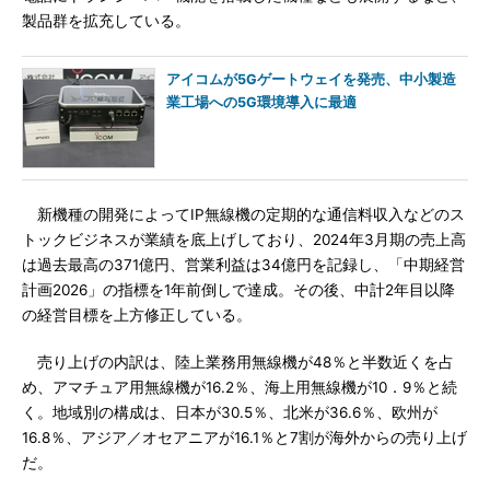
製品群を拡充している。
アイコムが5Gゲートウェイを発売、中小製造
業工場への5G環境導入に最適
新機種の開発によってIP無線機の定期的な通信料収入などのス
トックビジネスが業績を底上げしており、2024年3月期の売上高
は過去最高の371億円、営業利益は34億円を記録し、「中期経営
計画2026」の指標を1年前倒しで達成。その後、中計2年目以降
の経営目標を上方修正している。
売り上げの内訳は、陸上業務用無線機が48％と半数近くを占
め、アマチュア用無線機が16.2％、海上用無線機が10．9％と続
く。地域別の構成は、日本が30.5％、北米が36.6％、欧州が
16.8％、アジア／オセアニアが16.1％と7割が海外からの売り上げ
だ。