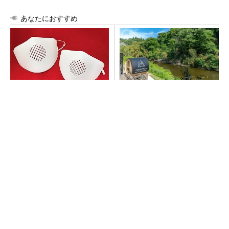
あなたにおすすめ
新型コロナで深刻なマスク不
シェア別荘「COCO VILLA O
足を3Dプリンタで解消、イグ
wners」3選
アスが3Dマスクを開発
PR(COCO VILLA on GOETHE)
【西野亮廣】つくりたいものを追求できる環境
の作り方とは
PR(FINCHI on GOETHE)
【見城徹×藤田晋】AI時代でも変わらない経営
者の本質
PR(FINCHI on GOETHE)