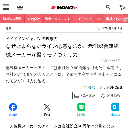
組み込み開発
メカ設計
製造マネジメント
モビリティ
FA
素材／化学
連載
2024年7月19日
メイドインジャパンの現場力
なぜ止まらないラインは悪なのか、老舗総合無線
機メーカーが磨くモノづくり力
（1/3 ページ）
無線機メーカーのアイコムは会社設立60周年を迎えた。本稿では
同社のこれまでの歩みとともに、全量を生産する和歌山アイコム
のモノづくり力に迫る。
[
長沢正博
，MONOist]
PC用表示
関連情報
Share
Post
LINE
Hatena
無線機メーカーのアイコムは会社設立60周年の節目となる