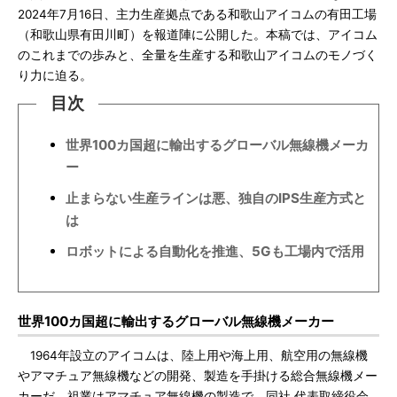
2024年7月16日、主力生産拠点である和歌山アイコムの有田工場
（和歌山県有田川町）を報道陣に公開した。本稿では、アイコム
のこれまでの歩みと、全量を生産する和歌山アイコムのモノづく
り力に迫る。
目次
世界100カ国超に輸出するグローバル無線機メーカ
ー
止まらない生産ラインは悪、独自のIPS生産方式と
は
ロボットによる自動化を推進、5Gも工場内で活用
世界100カ国超に輸出するグローバル無線機メーカー
1964年設立のアイコムは、陸上用や海上用、航空用の無線機
やアマチュア無線機などの開発、製造を手掛ける総合無線機メー
カーだ。祖業はアマチュア無線機の製造で、同社 代表取締役会