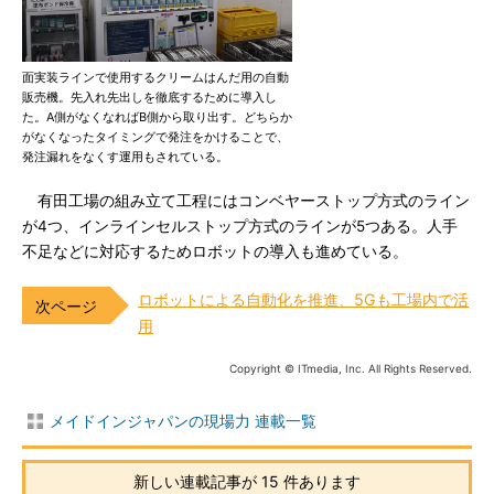
面実装ラインで使用するクリームはんだ用の自動
販売機。先入れ先出しを徹底するために導入し
た。A側がなくなればB側から取り出す。どちらか
がなくなったタイミングで発注をかけることで、
発注漏れをなくす運用もされている。
有田工場の組み立て工程にはコンベヤーストップ方式のライン
が4つ、インラインセルストップ方式のラインが5つある。人手
不足などに対応するためロボットの導入も進めている。
ロボットによる自動化を推進、5Gも工場内で活
用
Copyright © ITmedia, Inc. All Rights Reserved.
メイドインジャパンの現場力 連載一覧
新しい連載記事が 15 件あります