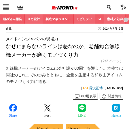
組み込み開発
メカ設計
製造マネジメント
モビリティ
FA
素材／化学
連載
2024年7月19日
メイドインジャパンの現場力
なぜ止まらないラインは悪なのか、老舗総合無線
機メーカーが磨くモノづくり力
（2/3 ページ）
無線機メーカーのアイコムは会社設立60周年を迎えた。本稿では
同社のこれまでの歩みとともに、全量を生産する和歌山アイコム
のモノづくり力に迫る。
[
長沢正博
，MONOist]
PC用表示
関連情報
Share
Post
LINE
Hatena
前のページへ
次のページへ