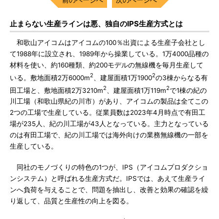
止まらない生産ラインは悪、独自のIPS生産方式とは
和歌山アイコムはアイコムの100％出資による生産子会社とし
て1988年に設立され、1989年から操業している。1万4000品種の
材料を使い、約160種類、約200モデルの無線機を毎月生産して
2
2
いる。敷地面積2万6000m
、建屋面積1万1900
の3棟からなる有
2
2
田工場と、敷地面積2万3210m
、建屋面積1万119m
で1棟の紀の
川工場（和歌山県紀の川市）があり、アイコムの製品は全てこの
2つの工場で生産している。従業員数は2023年4月時点で有田工
場が235人、紀の川工場が43人となっている。主力となっている
のは有田工場で、紀の川工場では海外向けの業務無線機の一部を
生産している。
同社のモノづくりの特色の1つが、IPS（アイコムプロダクショ
ンシステム）と呼ばれる生産方式だ。IPSでは、あえて生産ライ
ンへ負荷を与えることで、問題を抽出し、改善と効果の確認を繰
り返して、品質と生産性の向上を図る。