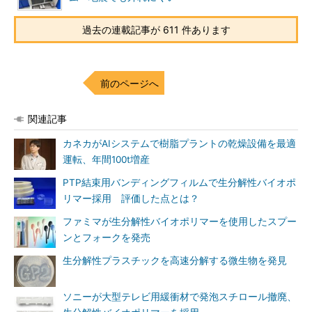
過去の連載記事が 611 件あります
前のページへ
関連記事
カネカがAIシステムで樹脂プラントの乾燥設備を最適
運転、年間100t増産
PTP結束用バンディングフィルムで生分解性バイオポ
リマー採用 評価した点とは？
ファミマが生分解性バイオポリマーを使用したスプー
ンとフォークを発売
生分解性プラスチックを高速分解する微生物を発見
ソニーが大型テレビ用緩衝材で発泡スチロール撤廃、