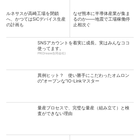
ルネサスが高崎工場を閉鎖
なぜ熊本に半導体産業が集ま
へ、かつてはSiCデバイス生産
るのか――地震で工場稼働停
の計画も
止相次ぐ
SNSアカウントを着実に成長。実はみんなココ
使ってます。
PR(Dreaw合同会社)
異例ヒット？ 使い勝手にこだわったオムロン
の“オープンな”IO-Linkマスター
量産プロセスで、完璧な量産（組み立て）と検
査ができない理由