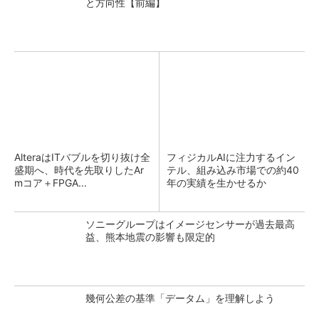
と方向性【前編】
AlteraはITバブルを切り抜け全
フィジカルAIに注力するイン
盛期へ、時代を先取りしたAr
テル、組み込み市場での約40
mコア＋FPGA...
年の実績を生かせるか
ソニーグループはイメージセンサーが過去最高
益、熊本地震の影響も限定的
幾何公差の基準「データム」を理解しよう