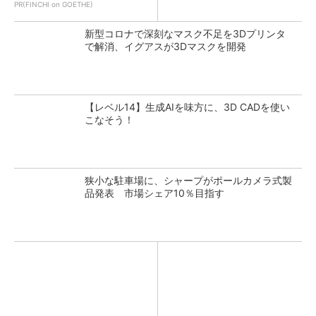
PR(FINCHI on GOETHE)
新型コロナで深刻なマスク不足を3Dプリンタ
で解消、イグアスが3Dマスクを開発
【レベル14】生成AIを味方に、3D CADを使い
こなそう！
狭小な駐車場に、シャープがポールカメラ式製
品発表 市場シェア10％目指す