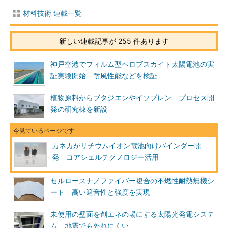
材料技術 連載一覧
新しい連載記事が 255 件あります
神戸空港でフィルム型ペロブスカイト太陽電池の実
証実験開始 耐風性能などを検証
植物原料からブタジエンやイソプレン プロセス開
発の研究棟を新設
カネカがリチウムイオン電池向けバインダー開
発 コアシェルテクノロジー活用
セルロースナノファイバー複合の不燃性耐熱無機シ
ート 高い遮音性と強度を実現
未使用の壁面を創エネの場にする太陽光発電システ
ム 地震でも外れにくい