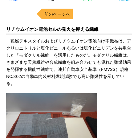
前のページへ
リチウムイオン電池セルの発火を抑える繊維
難燃テキスタイルおよびリチウムイオン電池向け不織布は、ア
クリロニトリルと塩化ビニールあるいは塩化ビニリデンを共重合
した「モダクリル繊維」を活用したものだ。モダクリル繊維は、
さまざまな天然繊維や合成繊維を組み合わせても優れた難燃効果
を発揮する機能性繊維で、連邦自動車安全基準（FMVSS）規格
NO.302の自動車内装材料燃焼試験でも高い難燃性を示してい
る。