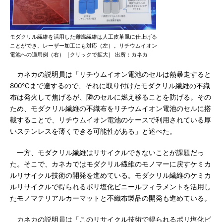
モダクリル繊維を活用した難燃繊維は人工皮革風に仕上げる
ことができ、レーザー加工にも対応（左）。リチウムイオン
電池への適用例（右）［クリックで拡大］ 出所：カネカ
カネカの説明員は「リチウムイオン電池のセルは熱暴走すると
800℃まで達するので、それに取り付けたモダクリル繊維の不織
布は発火して焦げるが、隣のセルに燃え移ることを防げる。その
ため、モダクリル繊維の不織布をリチウムイオン電池のセルに搭
載することで、リチウムイオン電池のケースで利用されている厚
いステンレスを薄くできる可能性がある」と述べた。
一方、モダクリル繊維はリサイクルできないことが課題だっ
た。そこで、カネカではモダクリル繊維のモノマーに戻すケミカ
ルリサイクル技術の開発を進めている。モダクリル繊維のケミカ
ルリサイクルで得られるポリ塩化ビニールフィラメントを活用し
たモノマテリアルカーマットと不織布製品の開発も進めている。
カネカの説明員は「このリサイクル技術で得られるポリ塩化ビ