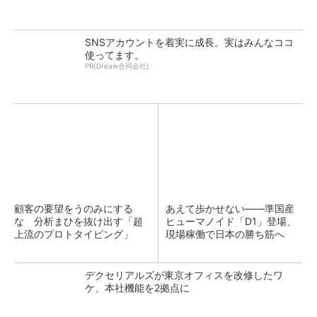
SNSアカウントを着実に成長。実はみんなココ
使ってます。
PR(Dreaw合同会社)
顧客の要望をうのみにする
あえて歩かせない――準国産
な 分析まひを抜け出す「超
ヒューマノイド「D1」登場、
上流のプロトタイピング」
現場稼働で日本の勝ち筋へ
デクセリアルズが東京オフィスを改修したワ
ケ、本社機能を2拠点に