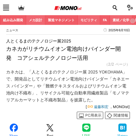
組み込み開発
メカ設計
製造マネジメント
モビリティ
FA
素材／化学
ニュース
2025年6月10日
人とくるまのテクノロジー展2025
カネカがリチウムイオン電池向けバインダー開
発 コアシェルテクノロジー活用
（2/2 ページ）
カネカは、「人とくるまのテクノロジー展 2025 YOKOHAMA」
で、開発品としてリチウムイオン電池向けバインダー「カネエー
ス バインダー」や「難燃テキスタイルおよびリチウムイオン電
池向け不織布」、リサイクル可能な自動車用繊維製品「モノマテ
リアルカーマットと不織布製品」を披露した。
[
遠藤和宏
，MONOist]
PC用表示
関連情報
Share
Post
LINE
Hatena