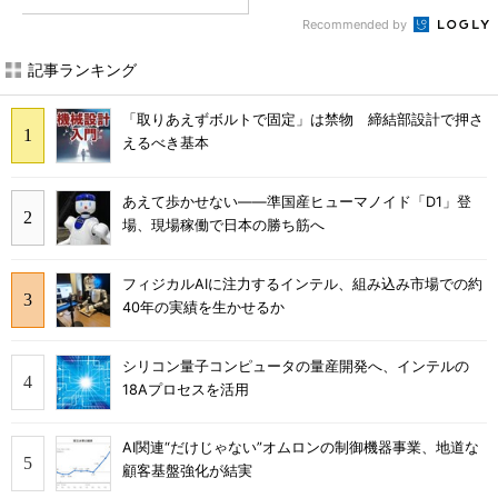
Recommended by
記事ランキング
「取りあえずボルトで固定」は禁物 締結部設計で押さ
えるべき基本
あえて歩かせない――準国産ヒューマノイド「D1」登
場、現場稼働で日本の勝ち筋へ
フィジカルAIに注力するインテル、組み込み市場での約
40年の実績を生かせるか
シリコン量子コンピュータの量産開発へ、インテルの
18Aプロセスを活用
AI関連“だけじゃない”オムロンの制御機器事業、地道な
顧客基盤強化が結実