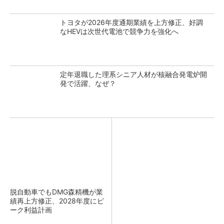
トヨタが2026年度通期業績を上方修正、好調
なHEVは次世代電池で競争力を強化へ
定年退職した理系シニア人材が核融合発電炉開
発で活躍、なぜ？
脱自動車でもDMG森精機が業
績再上方修正、2028年度にピ
ーク利益計画