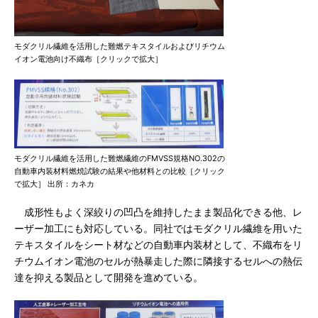
モダクリル繊維を活用した難燃テキスタイルおよびリチウム
イオン電池向け不織布［クリックで拡大］
モダクリル繊維を活用した難燃繊維のFMVSS規格NO.302の
自動車内装材料燃焼試験の結果や他材料との比較［クリック
で拡大］ 出所：カネカ
成形性もよく深絞りの凹凸を維持したまま製品化できる他、レ
ーザー加工にも対応している。同社ではモダクリル繊維を用いた
テキスタイルをシート材などの自動車内装材として、不織布をリ
チウムイオン電池のセルが熱暴走した際に隣接するセルへの熱伝
達を抑える製品として開発を進めている。