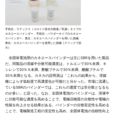
手前左：ラテックス（コロイド状水分散液／乳液）タイプの
カネエースバインダー、手前右：パウダータイプのカネエー
スバインダー、奥左：カネエースバインダーを用いた負極、
奥右：カネエースバインダーを使用した負極［クリックで拡
大］
全固体電池用のカネエースバインダーは主にSBRを用いた製品
だ。同製品の溶媒中分散可能濃度は、トルエンで30％未満、キ
シレンで20％％未満、酢酸ブチルで30％未満、酪酸ブチルで
30％未満となる。カネカの説明員は「これらの結果から、溶媒
種によらず低粘度で高濃度化が可能だと分かった。市場に流通し
ているSBRのバインダーでは、これらの濃度では非分散となるも
のが多い」と語った。なお、全固体電池のバインダーは、溶液中
に分散可能な濃度を高めることで、電極活物質の分散性や電極の
性能を向上させる効果がある。バインダーの分散安定性を高める
ことで、電極製造工程の安定性も高め、全固体電池の信頼性向上