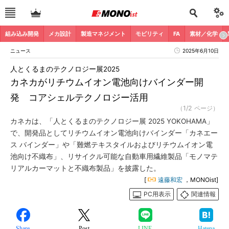
組み込み開発
メカ設計
製造マネジメント
モビリティ
FA
素材／化学
ニュース
2025年6月10日
人とくるまのテクノロジー展2025
カネカがリチウムイオン電池向けバインダー開
発 コアシェルテクノロジー活用
（1/2 ページ）
カネカは、「人とくるまのテクノロジー展 2025 YOKOHAMA」
で、開発品としてリチウムイオン電池向けバインダー「カネエー
ス バインダー」や「難燃テキスタイルおよびリチウムイオン電
池向け不織布」、リサイクル可能な自動車用繊維製品「モノマテ
リアルカーマットと不織布製品」を披露した。
[
遠藤和宏
，MONOist]
PC用表示
関連情報
Share
Post
LINE
Hatena