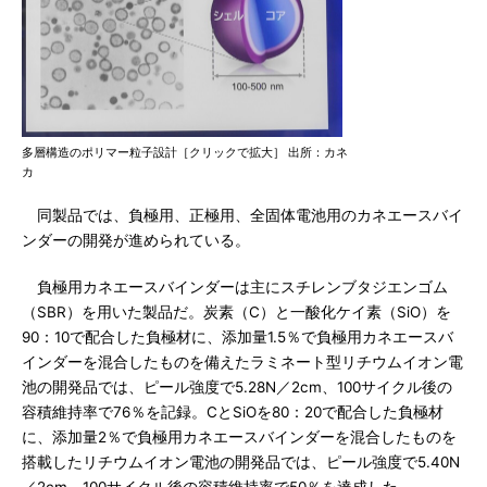
多層構造のポリマー粒子設計［クリックで拡大］ 出所：カネ
カ
同製品では、負極用、正極用、全固体電池用のカネエースバイ
ンダーの開発が進められている。
負極用カネエースバインダーは主にスチレンブタジエンゴム
（SBR）を用いた製品だ。炭素（C）と一酸化ケイ素（SiO）を
90：10で配合した負極材に、添加量1.5％で負極用カネエースバ
インダーを混合したものを備えたラミネート型リチウムイオン電
池の開発品では、ピール強度で5.28N／2cm、100サイクル後の
容積維持率で76％を記録。CとSiOを80：20で配合した負極材
に、添加量2％で負極用カネエースバインダーを混合したものを
搭載したリチウムイオン電池の開発品では、ピール強度で5.40N