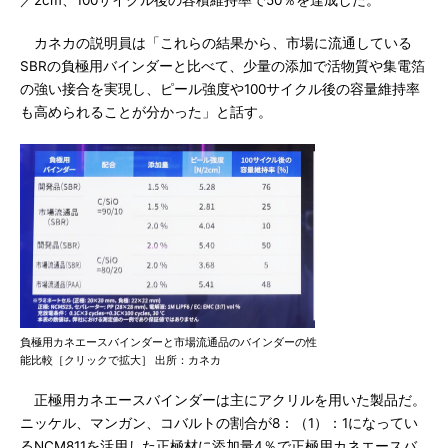
／2cm、100サイクル後の容積維持率で50％を達成した。
カネカの説明員は「これらの結果から、市場に流通している
SBRの負極用バインダーと比べて、少量の添加で活物質や集電箔
の強い接合を実現し、ピール強度や100サイクル後の容量維持率
も高められることが分かった」と話す。
負極用カネエースバインダーと市場流通品のバインダーの性
能比較［クリックで拡大］ 出所：カネカ
正極用カネエースバインダーは主にアクリルを用いた製品だ。
ニッケル、マンガン、コバルトの割合が8：（1）：1になってい
るNCM811を活用した正極材に添加量4％で正極用カネエースバ