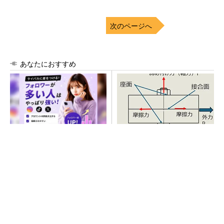
次のページへ
あなたにおすすめ
SNSアカウントを着実に成
「取りあえずボルトで固定」
長。実はみんなココ使ってま
は禁物 締結部設計で押さえ
す。
るべき基本
PR(Dreaw合同会社)
SNSアカウントを着実に成長。実はみんなココ
使ってます。
PR(Dreaw合同会社)