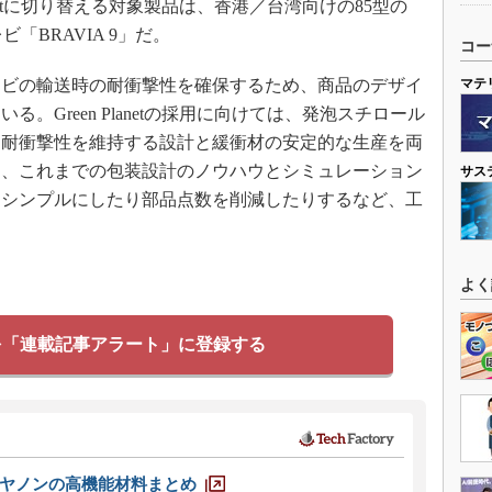
anetに切り替える対象製品は、香港／台湾向けの85型の
ビ「BRAVIA 9」だ。
コー
マテ
ビの輸送時の耐衝撃性を確保するため、商品のデザイ
。Green Planetの採用に向けては、発泡スチロール
、耐衝撃性を維持する設計と緩衝材の安定的な生産を両
に、これまでの包装設計のノウハウとシミュレーション
サス
をシンプルにしたり部品点数を削減したりするなど、工
よく
を「連載記事アラート」に登録する
ヤノンの高機能材料まとめ