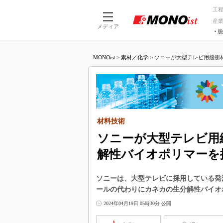
工
産
メディア
脱
つながる技術
AI×技術
MONOist
>
素材／化学
>
ソニーが大型テレビ用緩衝材
つながる工場
AI×設備
つながるサービ
Physical
材料技術
ソニーが大型テレビ用
解性バイオポリマーを
ソニーは、大型テレビに採用している発
ールの代わりにカネカの生分解性バイオポリマ
2024年04月19日 05時30分 公開