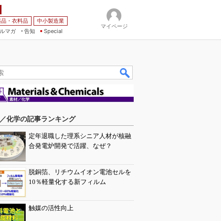
薬品・衣料品
中小製造業
マイページ
ルマガ
告知
Special
／化学の記事ランキング
定年退職した理系シニア人材が核融
合発電炉開発で活躍、なぜ？
脱銅箔、リチウムイオン電池セルを
10％軽量化する新フィルム
触媒の活性向上