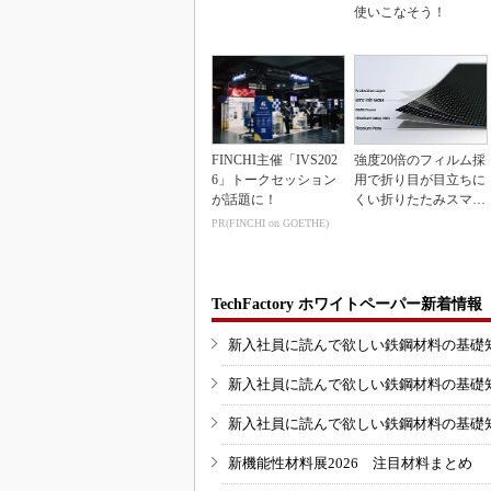
使いこなそう！
FINCHI主催「IVS202
強度20倍のフィルム採
6」トークセッション
用で折り目が目立ちに
が話題に！
くい折りたたみスマホ
の新技術
PR(FINCHI on GOETHE)
TechFactory ホワイトペーパー新着情報
新入社員に読んで欲しい鉄鋼材料の基礎知識
新入社員に読んで欲しい鉄鋼材料の基礎知識
新入社員に読んで欲しい鉄鋼材料の基礎知識
新機能性材料展2026 注目材料まとめ