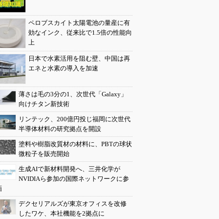
ペロブスカイト太陽電池の量産に有
効なインク、従来比で1.5倍の性能向
上
日本で水素活用を阻む壁、中国は再
エネと水素の導入を加速
薄さは毛の3分の1、次世代「Galaxy」
向けチタン新技術
リンテック、200億円投じ福岡に次世代
半導体材料の研究拠点を開設
塗料や樹脂改質材の材料に、PBTの球状
微粒子を販売開始
生成AIで新材料開発へ、三井化学が
NVIDIAら参加の国際ネットワークに参
画
デクセリアルズが東京オフィスを改修
したワケ、本社機能を2拠点に