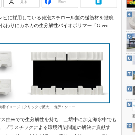
見る
Share
3Dプリンタ
産業オープンネット展
デジタルツインとCAE
型テレビに採用している発泡スチロール製の緩衝材を撤廃
S＆OP
わりにカネカの生分解性バイオポリマー「Green
インダストリー4.0
イノベーション
製造業ビッグデータ
メイドインジャパン
植物工場
知財マネジメント
海外生産
グローバル設計・開発
制御セキュリティ
緩衝材と装着イメージ［クリックで拡大］ 出所：ソニー
新型コロナへの対応
バイオマス由来でで生分解性を持ち、土壌中に加え海水中でも
、プラスチックによる環境汚染問題の解決に貢献す