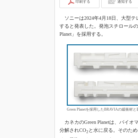
印刷する
通知する
ソニーは2024年4月18日、大
すると発表した。発泡スチロールの代
Planet」を採用する。
Green Planetを採用したBRAVIAの
カネカのGreen Planetは、
分解されCO
と水に戻る。そのため
2