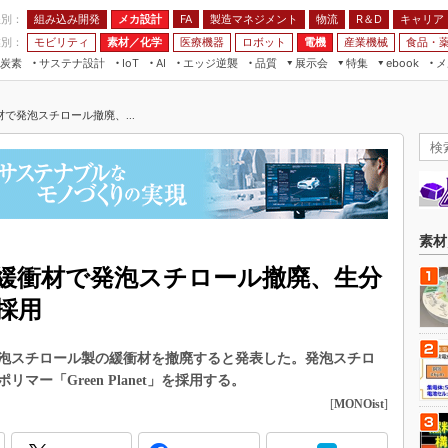
程別：
組み込み開発
メカ設計
製造マネジメント
物流
R＆D
キャリア
FA
業別：
モビリティ
素材／化学
医療機器
ロボット
電機
産業機械
食品・
炭素
サステナ設計
エッジ逆襲
品質
展示会
特集
メ
IoT
AI
ebook
伝承
組み込み開発
CEATEC
読者調査まとめ
編集後記
で発泡スチロール撤廃、...
JIMTOF
保全
メカ設計
つながるクルマ
組込み/エッジ コンピューティング
ス
 AI
製造マネジメント
5G
展＆IoT/5Gソリューション展
VR／AR
FA
IIFES
モビリティ
フィールドサービス
国際ロボット展
素材／化学
FPGA
素材
ジャパンモビリティショー
組み込み画像技術
緩衝材で発泡スチロール撤廃、生分
TECHNO-FRONTIER
組み込みモデリング
採用
人テク展
Windows Embedded
スマート工場EXPO
泡スチロール製の緩衝材を撤廃すると発表した。発泡スチロ
車載ソフト開発
EdgeTech+
ー「Green Planet」を採用する。
ISO26262
[
MONOist
]
日本ものづくりワールド
無償設計ツール
AUTOMOTIVE WORLD