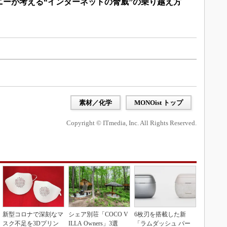
ニーが考える“インターネットの脅威”の乗り越え方
素材／化学
MONOist トップ
Copyright © ITmedia, Inc. All Rights Reserved.
新型コロナで深刻なマ
シェア別荘「COCO V
6枚刃を搭載した新
スク不足を3Dプリン
ILLA Owners」3選
「ラムダッシュ パー