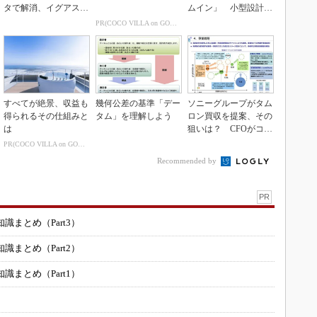
タで解消、イグアスが
ムイン」 小型設計と
3Dマスクを開発
意匠性をさらに追求
PR(COCO VILLA on GOETHE)
すべてが絶景、収益も
幾何公差の基準「デー
ソニーグループがタム
得られるその仕組みと
タム」を理解しよう
ロン買収を提案、その
は
狙いは？ CFOがコメ
ント
PR(COCO VILLA on GOETHE)
Recommended by
PR
まとめ（Part3）
まとめ（Part2）
まとめ（Part1）