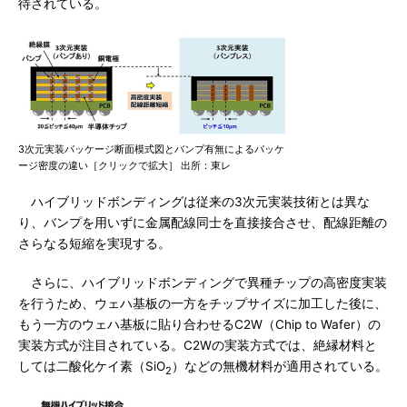
待されている。
3次元実装パッケージ断面模式図とバンプ有無によるパッケ
ージ密度の違い［クリックで拡大］ 出所：東レ
ハイブリッドボンディングは従来の3次元実装技術とは異な
り、バンプを用いずに金属配線同士を直接接合させ、配線距離の
さらなる短縮を実現する。
さらに、ハイブリッドボンディングで異種チップの高密度実装
を行うため、ウェハ基板の一方をチップサイズに加工した後に、
もう一方のウェハ基板に貼り合わせるC2W（Chip to Wafer）の
実装方式が注目されている。C2Wの実装方式では、絶縁材料と
しては二酸化ケイ素（SiO
）などの無機材料が適用されている。
2