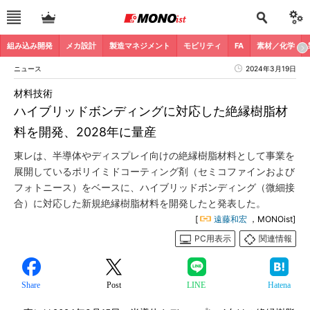
組み込み開発
メカ設計
製造マネジメント
モビリティ
FA
素材／化学
ニュース
2024年3月19日
材料技術
ハイブリッドボンディングに対応した絶縁樹脂材
料を開発、2028年に量産
東レは、半導体やディスプレイ向けの絶縁樹脂材料として事業を
展開しているポリイミドコーティング剤（セミコファインおよび
フォトニース）をベースに、ハイブリッドボンディング（微細接
合）に対応した新規絶縁樹脂材料を開発したと発表した。
[
遠藤和宏
，MONOist]
PC用表示
関連情報
Share
Post
LINE
Hatena