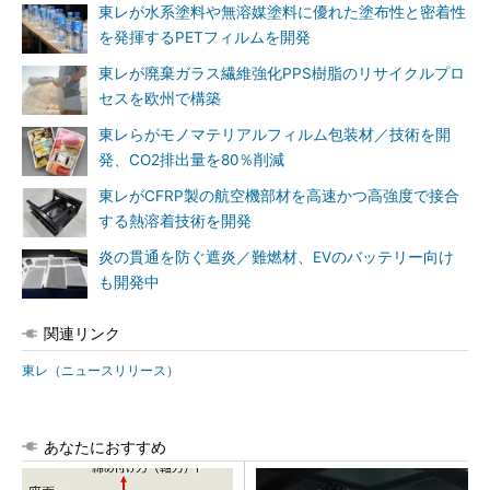
東レが水系塗料や無溶媒塗料に優れた塗布性と密着性
を発揮するPETフィルムを開発
東レが廃棄ガラス繊維強化PPS樹脂のリサイクルプロ
セスを欧州で構築
東レらがモノマテリアルフィルム包装材／技術を開
発、CO2排出量を80％削減
東レがCFRP製の航空機部材を高速かつ高強度で接合
する熱溶着技術を開発
炎の貫通を防ぐ遮炎／難燃材、EVのバッテリー向け
も開発中
関連リンク
東レ（ニュースリリース）
あなたにおすすめ