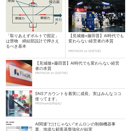
「取りあえずボルトで固定」
【見城徹×藤田晋】AI時代でも
は禁物 締結部設計で押さえ
変わらない経営者の本質
るべき基本
PR(FINCHI on GOETHE)
【見城徹×藤田晋】AI時代でも変わらない経営
者の本質
PR(FINCHI on GOETHE)
SNSアカウントを着実に成長。実はみんなココ
使ってます。
PR(Dreaw合同会社)
AI関連“だけじゃない”オムロンの制御機器事
業、地道な顧客基盤強化が結実