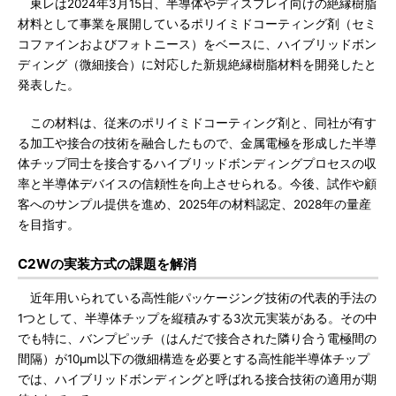
東レは2024年3月15日、半導体やディスプレイ向けの絶縁樹脂
材料として事業を展開しているポリイミドコーティング剤（セミ
コファインおよびフォトニース）をベースに、ハイブリッドボン
ディング（微細接合）に対応した新規絶縁樹脂材料を開発したと
発表した。
この材料は、従来のポリイミドコーティング剤と、同社が有す
る加工や接合の技術を融合したもので、金属電極を形成した半導
体チップ同士を接合するハイブリッドボンディングプロセスの収
率と半導体デバイスの信頼性を向上させられる。今後、試作や顧
客へのサンプル提供を進め、2025年の材料認定、2028年の量産
を目指す。
C2Wの実装方式の課題を解消
近年用いられている高性能パッケージング技術の代表的手法の
1つとして、半導体チップを縦積みする3次元実装がある。その中
でも特に、バンプピッチ（はんだで接合された隣り合う電極間の
間隔）が10μm以下の微細構造を必要とする高性能半導体チップ
では、ハイブリッドボンディングと呼ばれる接合技術の適用が期