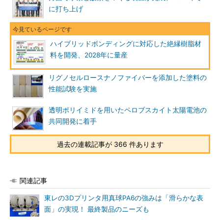
に打ち上げ
ハイブリッドボンディングに対応した絶縁樹脂材
料を開発、2028年に量産
リグノセルロースナノファイバーを添加した塗料の
性能試験を実施
透明ポリイミドを用いたペロブスカイト太陽電池の
共同開発に着手
過去の連載記事が 366 件あります
関連記事
東レの3Dプリンタ用真球PA6の強みは「滑らかな表
面」の実現！ 最終製品のニーズも