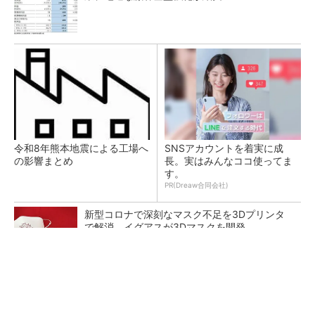
令和8年熊本地震による工場へ
SNSアカウントを着実に成
の影響まとめ
長。実はみんなココ使ってま
す。
PR(Dreaw合同会社)
新型コロナで深刻なマスク不足を3Dプリンタ
で解消、イグアスが3Dマスクを開発
【レベル14】生成AIを味方に、3D CADを使い
こなそう！