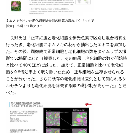
ネムノキを用いた老化細胞除去剤の研究の流れ［クリックで
拡大］ 出所：江崎グリコ
長野氏は「正常細胞と老化細胞を蛍光色素で区別し混合培養を
行った後、老化細胞にネムノキの花から抽出したエキスを添加し
た。その後、顕微鏡で正常細胞と老化細胞の数をタイムラプス撮
影で52時間にわたり観察した。その結果、老化細胞の数が開始時
と比べて40％ほどに減った。加えて、正常細胞と比べて老化細
胞を9.8倍効率よく取り除いたため、正常細胞を生存させられる
ことが分かった。さらに既存の老化細胞除去剤として知られるケ
ルセチンよりも老化細胞を除去する際の選択制が高かった」と述
べた。