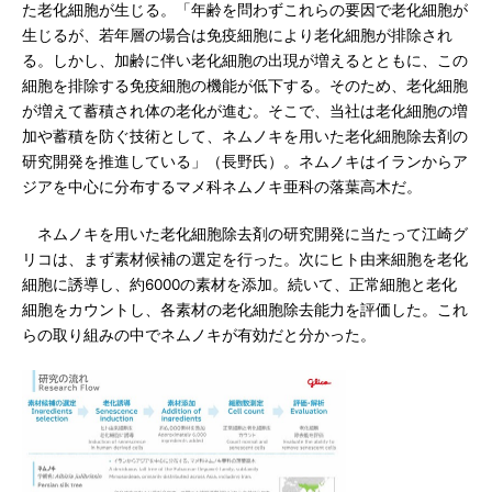
た老化細胞が生じる。「年齢を問わずこれらの要因で老化細胞が
生じるが、若年層の場合は免疫細胞により老化細胞が排除され
る。しかし、加齢に伴い老化細胞の出現が増えるとともに、この
細胞を排除する免疫細胞の機能が低下する。そのため、老化細胞
が増えて蓄積され体の老化が進む。そこで、当社は老化細胞の増
加や蓄積を防ぐ技術として、ネムノキを用いた老化細胞除去剤の
研究開発を推進している」（長野氏）。ネムノキはイランからア
ジアを中心に分布するマメ科ネムノキ亜科の落葉高木だ。
ネムノキを用いた老化細胞除去剤の研究開発に当たって江崎グ
リコは、まず素材候補の選定を行った。次にヒト由来細胞を老化
細胞に誘導し、約6000の素材を添加。続いて、正常細胞と老化
細胞をカウントし、各素材の老化細胞除去能力を評価した。これ
らの取り組みの中でネムノキが有効だと分かった。