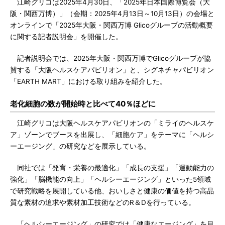
江崎グリコは2025年4月30日、「2025年日本国際博覧会（大
阪・関西万博）」（会期：2025年4月13日～10月13日）の会場と
オンラインで「2025年大阪・関西万博 Glicoグループの活動概要
に関する記者説明会」を開催した。
記者説明会では、2025年大阪・関西万博でGlicoグループが協
賛する「大阪ヘルスケアパビリオン」と、シグネチャパビリオン
「EARTH MART」における取り組みを紹介した。
老化細胞の数が開始時と比べて40％ほどに
江崎グリコは大阪ヘルスケアパビリオンの「ミライのヘルスケ
ア」ゾーンでブースを出展し、「細胞ケア」をテーマに「ヘルシ
ーエージング」の研究などを展示している。
同社では「発育・栄養の最適化」「成長の支援」「運動能力の
強化」「脳機能の向上」「ヘルシーエージング」といった5領域
で研究戦略を展開している他、おいしさと健康の価値を持つ高品
質な素材の追求や素材加工技術などのR＆Dを行っている。
「ヘルシーエージング」の研究では「健康なエージング」を目