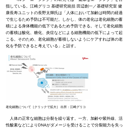
指している。江崎グリコ 基礎研究統括 田辺創一／基礎研究室 健
康長寿ユニットの長野太輝氏は「人体において加齢は時間の経過
で生じるため予防は不可能だ。しかし、体の老化は老化細胞の蓄
積による身体機能の低下であるため予防できる。そして老化細胞
の蓄積は酸化、糖化、炎症などによる細胞機能の低下によって起
こる。そのため、老化細胞が蓄積しないようにケアすれば体の老
化を予防できると考えている」と話す。
老化細胞について［クリックで拡大］ 出所：江崎グリコ
人体の正常な細胞は分裂を繰り返す。一方、加齢や紫外線、活
性酸素などによりDNAがダメージを受けることで分裂能力を失っ