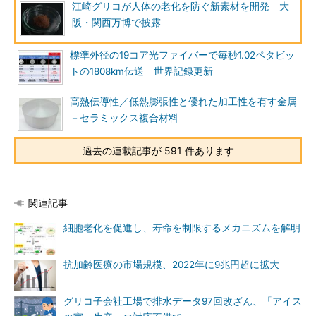
江崎グリコが人体の老化を防ぐ新素材を開発 大
阪・関西万博で披露
標準外径の19コア光ファイバーで毎秒1.02ペタビッ
トの1808km伝送 世界記録更新
高熱伝導性／低熱膨張性と優れた加工性を有す金属
－セラミックス複合材料
過去の連載記事が 591 件あります
関連記事
細胞老化を促進し、寿命を制限するメカニズムを解明
抗加齢医療の市場規模、2022年に9兆円超に拡大
グリコ子会社工場で排水データ97回改ざん、「アイス