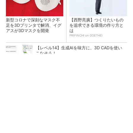
新型コロナで深刻なマスク不
【西野亮廣】つくりたいもの
足を3Dプリンタで解消、イグ
を追求できる環境の作り方と
アスが3Dマスクを開発
は
PR(FINCHI on GOETHE)
【レベル14】生成AIを味方に、3D CADを使い
こなそう！
令和8年熊本地震による工場への影響まとめ
狭小な駐車場に、シャープがポールカメラ式製
品発表 市場シェア10％目指す