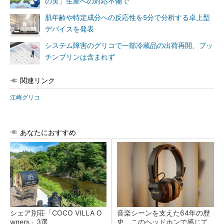
の実」生産への対応不備で
肌年齢や特定成分への反応性を5分で分析する卓上型
デバイスを発表
システム障害のグリコで一部冷蔵品の出荷再開、プッ
チンプリンは含まれず
関連リンク
江崎グリコ
あなたにおすすめ
シェア別荘「COCO VILLA O
音楽シーンを支えた64年の歴
wners」3選
史、このヘッドホンで感じて