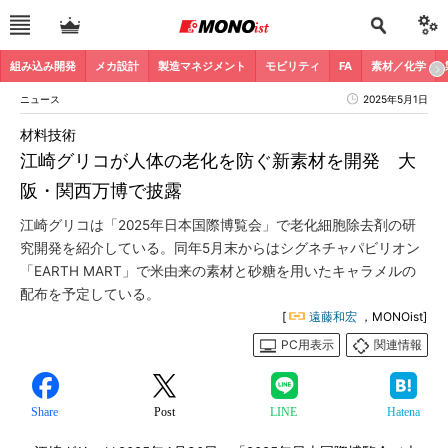
組み込み開発
メカ設計
製造マネジメント
モビリティ
FA
素材／化学
ニュース
2025年5月1日
材料技術
江崎グリコが人体の老化を防ぐ新素材を開発 大
阪・関西万博で披露
江崎グリコは「2025年日本国際博覧会」で老化細胞除去剤の研
究開発を紹介している。同年5月末からはシグネチャパビリオン
「EARTH MART」で米由来の素材と砂糖を用いたキャラメルの
配布を予定している。
[
遠藤和宏
，MONOist]
PC用表示
関連情報
Share
Post
LINE
Hatena