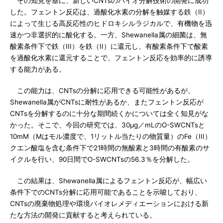
その知見を基に、新しいCNTsのバイオ分解技術の開発に成功
した。フェントン反応は、過酸化水素の分解を触媒する鉄（II）
によって生じる高反応性のヒドロキシルラジカルで、有機物を迅
速かつ非選択的に酸化する。一方、Shewanella属の細菌は、無
酸素条件下で鉄（III）を鉄（II）に還元し、有酸素条件下で酸素
を過酸化水素に還元することで、フェントン反応を効率的に誘導
する能力がある。
この能力は、CNTsの分解に応用できる可能性があるが、
Shewanella属がCNTsに耐性があるか、またフェントン反応が
CNTsを分解するのに十分な期間続くかについては全く知見がな
かった。そこで、今回の研究では、30μg／mLのO-SWCNTsと
10mM（Mはモル濃度で、1リットル当たりの物質量）のFe（III）
クエン酸塩を含む条件下で21時間の無酸素と3時間の有酸素のサ
イクルを行い、90日間でO-SWCNTsの56.3％を分解した。
この結果は、Shewanella属によるフェントン反応が、幅広い
条件下でのCNTs分解に応用可能であることを示唆しており、
CNTsの廃棄物処理や環境バイオレメディエーションにおける新
たな方法の開発に貢献すると考えられている。