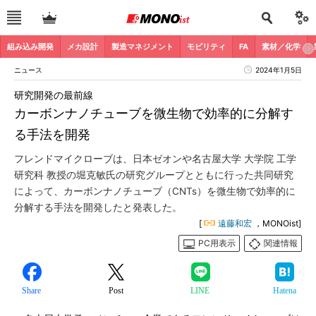
組み込み開発
メカ設計
製造マネジメント
モビリティ
FA
素材／化学
ニュース
2024年1月5日
研究開発の最前線
カーボンナノチューブを微生物で効率的に分解す
る手法を開発
フレンドマイクローブは、日本ゼオンや名古屋大学 大学院 工学
研究科 教授の堀克敏氏の研究グループとともに行った共同研究
によって、カーボンナノチューブ（CNTs）を微生物で効率的に
分解する手法を開発したと発表した。
[
遠藤和宏
，MONOist]
PC用表示
関連情報
Share
Post
LINE
Hatena