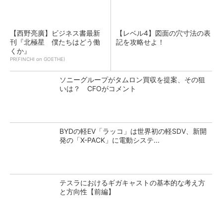
【西野亮廣】ビジネス書最新
【レベル4】図面の穴寸法の表
刊『北極星 僕たちはどう働
記を攻略せよ！
くか』
PR(FINCHI on GOETHE)
ソニーグループがタムロン買収を提案、その狙
いは？ CFOがコメント
BYDの軽EV「ラッコ」は世界初の軽SDV、新開
発の「X-PACK」に電動システ...
テスラにおけるギガキャストの基本的な考え方
と方向性【前編】