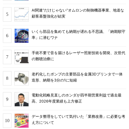
AI関連“だけじゃない”オムロンの制御機器事業、地道な
顧客基盤強化が結実
いくら部品を集めても納期が遅れる不思議、「納期順守
率」に潜むワナ
手術不要で音を届けるレーザー照射技術を開発、次世代
の難聴治療に
老朽化したポンプの主要部品を金属3Dプリンタで一体
造形、納期を3分の1に短縮
電動化戦略見直しのホンダが四半期営業利益で過去最
高、2026年度業績も上方修正
データ整理をしていて気付いた「業務改善」に必要な考
え方について