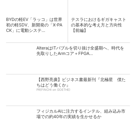
BYDの軽EV「ラッコ」は世界
テスラにおけるギガキャスト
初の軽SDV、新開発の「X-PA
の基本的な考え方と方向性
CK」に電動システ...
【前編】
AlteraはITバブルを切り抜け全盛期へ、時代を
先取りしたArmコア＋FPGA...
【西野亮廣】ビジネス書最新刊『北極星 僕た
ちはどう働くか』
PR(FINCHI on GOETHE)
フィジカルAIに注力するインテル、組み込み市
場での約40年の実績を生かせるか