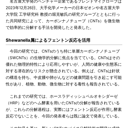
名古屋大学発のベンチャー企業であるフレンドマイクローブは
2023年12月26日、大手化学メーカーの日本ゼオンや名古屋大学
大学院 工学研究科 教授の堀克敏氏の研究グループとともに行っ
た共同研究によって、カーボンナノチューブ（CNTs）を微生物
で効率的に分解する手法を開発したと発表した。
Shewanella属によるフェントン反応を活用
今回の研究では、CNTsのうち特に単層カーボンナノチューブ
（SWCNTs）の生物学的分解に焦点を当てている。CNTsはその
優れた物理的特性により応用しやすいが、人間の健康や生態系に
対する潜在的なリスクが懸念されている。例えば、CNTsは針状
の構造を持ち、中皮腫や肺がんなどの健康問題を引き起こす可能
性があり、植物、動物、微生物に対する毒性も報告されている。
これまでの研究では、ホースラディッシュペルオキシダーゼ
（HRP）などのヘム酵素を用いたCNTsの分解が報告されている
が、これらの分解過程は、実際にはフェントン反応が作用し酵素
反応でないことを、今回の発表者らは既に論文で発表している。