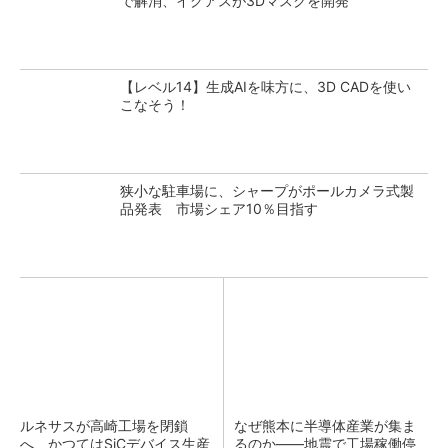
で解消、イグアスが3Dマスクを開発
【レベル14】生成AIを味方に、3D CADを使い
こなそう！
狭小な駐車場に、シャープがポールカメラ式製
品発表 市場シェア10％目指す
ルネサスが高崎工場を閉鎖
なぜ熊本に半導体産業が集ま
へ、かつてはSiCデバイス生産
るのか――地震で工場稼働停