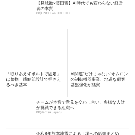
【見城徹×藤田晋】AI時代でも変わらない経営
者の本質
PR(FINCHI on GOETHE)
「取りあえずボルトで固定」
AI関連“だけじゃない”オムロン
は禁物 締結部設計で押さえ
の制御機器事業、地道な顧客
るべき基本
基盤強化が結実
チームが本音で意見を交わし合い、多様な人財
が挑戦できる組織へ
PR(dentsu Japan)
令和8年熊本地震による工場への影響まとめ