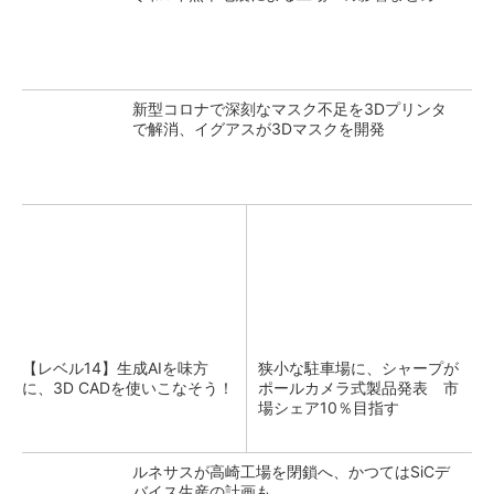
新型コロナで深刻なマスク不足を3Dプリンタ
で解消、イグアスが3Dマスクを開発
【レベル14】生成AIを味方
狭小な駐車場に、シャープが
に、3D CADを使いこなそう！
ポールカメラ式製品発表 市
場シェア10％目指す
ルネサスが高崎工場を閉鎖へ、かつてはSiCデ
バイス生産の計画も