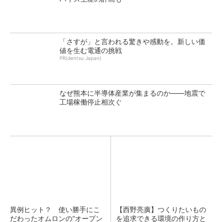
「さすが」と言われる驚きや感動を。新しい価
値を生む電通の挑戦
PR(dentsu Japan)
なぜ熊本に半導体産業が集まるのか――地震で
工場稼働停止相次ぐ
異例ヒット？ 使い勝手にこ
【西野亮廣】つくりたいもの
だわったオムロンの“オープン
を追求できる環境の作り方と