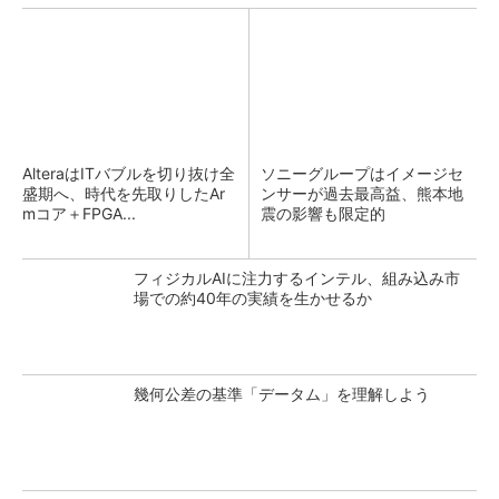
AlteraはITバブルを切り抜け全
ソニーグループはイメージセ
盛期へ、時代を先取りしたAr
ンサーが過去最高益、熊本地
mコア＋FPGA...
震の影響も限定的
フィジカルAIに注力するインテル、組み込み市
場での約40年の実績を生かせるか
幾何公差の基準「データム」を理解しよう