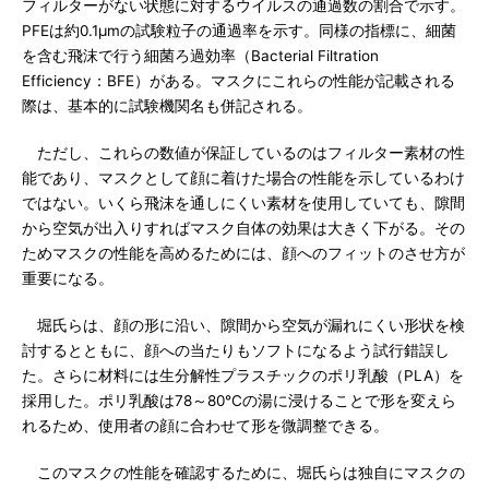
フィルターがない状態に対するウイルスの通過数の割合で示す。
PFEは約0.1μmの試験粒子の通過率を示す。同様の指標に、細菌
を含む飛沫で行う細菌ろ過効率（Bacterial Filtration
Efficiency：BFE）がある。マスクにこれらの性能が記載される
際は、基本的に試験機関名も併記される。
ただし、これらの数値が保証しているのはフィルター素材の性
能であり、マスクとして顔に着けた場合の性能を示しているわけ
ではない。いくら飛沫を通しにくい素材を使用していても、隙間
から空気が出入りすればマスク自体の効果は大きく下がる。その
ためマスクの性能を高めるためには、顔へのフィットのさせ方が
重要になる。
堀氏らは、顔の形に沿い、隙間から空気が漏れにくい形状を検
討するとともに、顔への当たりもソフトになるよう試行錯誤し
た。さらに材料には生分解性プラスチックのポリ乳酸（PLA）を
採用した。ポリ乳酸は78～80℃の湯に浸けることで形を変えら
れるため、使用者の顔に合わせて形を微調整できる。
このマスクの性能を確認するために、堀氏らは独自にマスクの