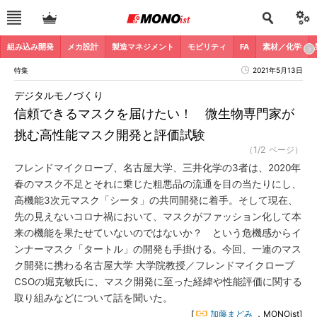
組み込み開発
メカ設計
製造マネジメント
モビリティ
FA
素材／化学
特集
2021年5月13日
デジタルモノづくり
信頼できるマスクを届けたい！ 微生物専門家が
挑む高性能マスク開発と評価試験
（1/2 ページ）
フレンドマイクローブ、名古屋大学、三井化学の3者は、2020年
春のマスク不足とそれに乗じた粗悪品の流通を目の当たりにし、
高機能3次元マスク「シータ」の共同開発に着手。そして現在、
先の見えないコロナ禍において、マスクがファッション化して本
来の機能を果たせていないのではないか？ という危機感からイ
ンナーマスク「タートル」の開発も手掛ける。今回、一連のマス
ク開発に携わる名古屋大学 大学院教授／フレンドマイクローブ
CSOの堀克敏氏に、マスク開発に至った経緯や性能評価に関する
取り組みなどについて話を聞いた。
[
加藤まどみ
，MONOist]