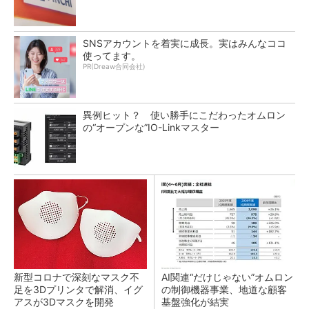
SNSアカウントを着実に成長。実はみんなココ
使ってます。
PR(Dreaw合同会社)
異例ヒット？ 使い勝手にこだわったオムロン
の“オープンな”IO-Linkマスター
新型コロナで深刻なマスク不
AI関連“だけじゃない”オムロン
足を3Dプリンタで解消、イグ
の制御機器事業、地道な顧客
アスが3Dマスクを開発
基盤強化が結実