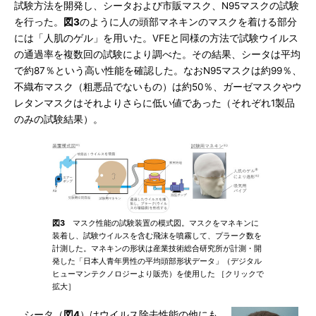
試験方法を開発し、シータおよび市販マスク、N95マスクの試験
を行った。
図3
のように人の頭部マネキンのマスクを着ける部分
には「人肌のゲル」を用いた。VFEと同様の方法で試験ウイルス
の通過率を複数回の試験により調べた。その結果、シータは平均
で約87％という高い性能を確認した。なおN95マスクは約99％、
不織布マスク（粗悪品でないもの）は約50％、ガーゼマスクやウ
レタンマスクはそれよりさらに低い値であった（それぞれ1製品
のみの試験結果）。
図3
マスク性能の試験装置の模式図。マスクをマネキンに
装着し、試験ウイルスを含む飛沫を噴霧して、プラーク数を
計測した。マネキンの形状は産業技術総合研究所が計測・開
発した「日本人青年男性の平均頭部形状データ」（デジタル
ヒューマンテクノロジーより販売）を使用した ［クリックで
拡大］
シータ（
図4
）はウイルス除去性能の他にも、