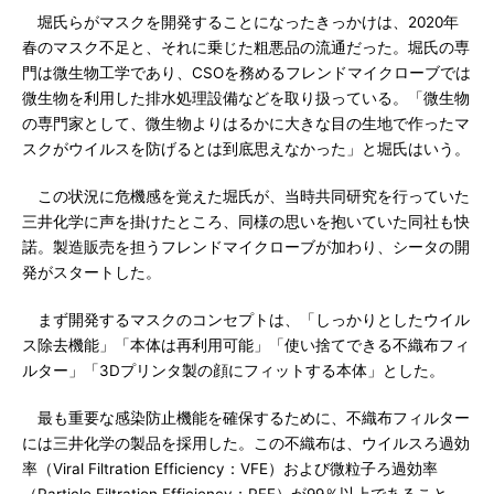
堀氏らがマスクを開発することになったきっかけは、2020年
春のマスク不足と、それに乗じた粗悪品の流通だった。堀氏の専
門は微生物工学であり、CSOを務めるフレンドマイクローブでは
微生物を利用した排水処理設備などを取り扱っている。「微生物
の専門家として、微生物よりはるかに大きな目の生地で作ったマ
スクがウイルスを防げるとは到底思えなかった」と堀氏はいう。
この状況に危機感を覚えた堀氏が、当時共同研究を行っていた
三井化学に声を掛けたところ、同様の思いを抱いていた同社も快
諾。製造販売を担うフレンドマイクローブが加わり、シータの開
発がスタートした。
まず開発するマスクのコンセプトは、「しっかりとしたウイル
ス除去機能」「本体は再利用可能」「使い捨てできる不織布フィ
ルター」「3Dプリンタ製の顔にフィットする本体」とした。
最も重要な感染防止機能を確保するために、不織布フィルター
には三井化学の製品を採用した。この不織布は、ウイルスろ過効
率（Viral Filtration Efficiency：VFE）および微粒子ろ過効率