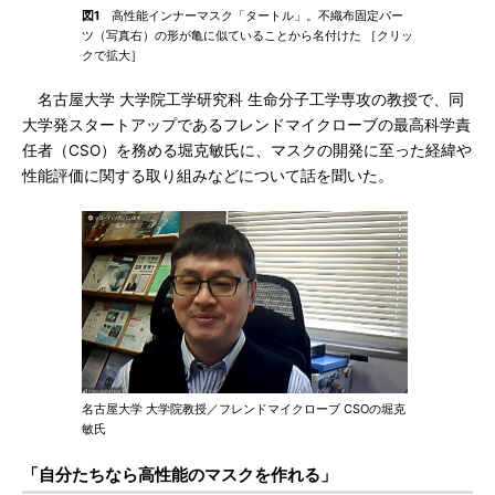
図1
高性能インナーマスク「タートル」。不織布固定パー
ツ（写真右）の形が亀に似ていることから名付けた ［クリッ
クで拡大］
名古屋大学 大学院工学研究科 生命分子工学専攻の教授で、同
大学発スタートアップであるフレンドマイクローブの最高科学責
任者（CSO）を務める堀克敏氏に、マスクの開発に至った経緯や
性能評価に関する取り組みなどについて話を聞いた。
名古屋大学 大学院教授／フレンドマイクローブ CSOの堀克
敏氏
「自分たちなら高性能のマスクを作れる」