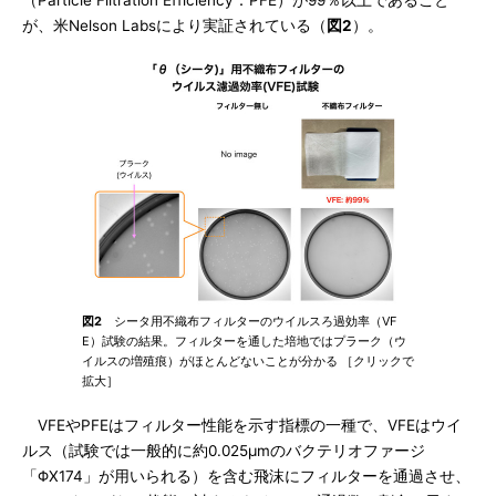
（Particle Filtration Efficiency：PFE）が99％以上であること
が、米Nelson Labsにより実証されている（
図2
）。
図2
シータ用不織布フィルターのウイルスろ過効率（VF
E）試験の結果。フィルターを通した培地ではプラーク（ウ
イルスの増殖痕）がほとんどないことが分かる ［クリックで
拡大］
VFEやPFEはフィルター性能を示す指標の一種で、VFEはウイ
ルス（試験では一般的に約0.025μmのバクテリオファージ
「ΦX174」が用いられる）を含む飛沫にフィルターを通過させ、