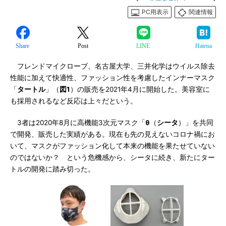
PC用表示
関連情報
Share
Post
LINE
Hatena
フレンドマイクローブ、名古屋大学、三井化学はウイルス除去
性能に加えて快適性、ファッション性を考慮したインナーマスク
「
タートル
」（
図1
）の販売を2021年4月に開始した。美容室に
も採用されるなど反応は上々だという。
3者は2020年8月に高機能3次元マスク「
θ
（
シータ
）」を共同
で開発、販売した実績がある。現在も先の見えないコロナ禍にお
いて、マスクがファッション化して本来の機能を果たせていない
のではないか？ という危機感から、シータに続き、新たにター
トルの開発に踏み切った。