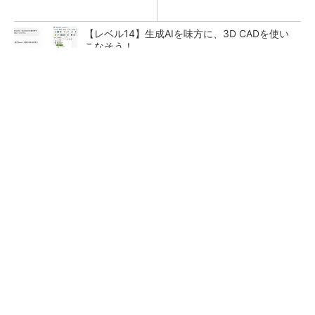
【レベル14】生成AIを味方に、3D CADを使い
こなそう！
SNSアカウントを着実に成長。実はみんなココ
使ってます。
PR(Dreaw合同会社)
「取りあえずボルトで固定」は禁物 締結部設
計で押さえるべき基本