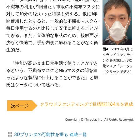
不織布の利用が1回当たり市販の不織布マスクに
対して10分の1といった特徴も備える。仮に1年
間使用したとすると、一般的な不織布マスクを
毎日使用するのと比較して安価に抑えることが
できる。また、立体的な形状のため、接触面が
少なく快適で、手が内側に触れることがなく衛
図4
2020年8月に
生的だ。
クラウドファンディ
ングを実施した3次
「性能が高いまま日常生活で使うことができ
元マスク「シータ」
るという、不織布マスクとN95マスクの間を狙
［クリックで拡大］
ったような製品に仕上げることができた」と堀
氏はシータについて述べる。
クラウドファンディングで目標額1184％を達成
Copyright © ITmedia, Inc. All Rights Reserved.
3Dプリンタの可能性を探る 連載一覧