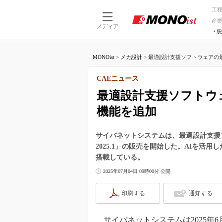
工
産
メディア
脱
つながる技術
AI×技術
MONOist
>
メカ設計
>
最適設計支援ソフトウェアの最新
つながる工場
AI×設備
つながるサービ
Physical
CAEニュース
最適設計支援ソフトウ
機能を追加
サイバネットシステムは、最適設計支援ソフ
2025.1」の販売を開始した。AIを活
搭載している。
2025年07月04日 09時00分 公開
印刷する
通知する
サイバネットシステムは2025年6月