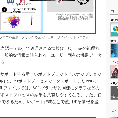
コー
MO
がグラフを生成［クリックで拡大］ 出所：サイバネットシステム
サス
言語モデル）で処理される情報は、Optimusの処理方
た一般的な情報に限られる。ユーザー固有の機密データ
れる。
デジ
サポートする新しいポストプロット「スナップショッ
GUI内で、AIポストプロセスでエクスポートしたPNG、
VR
MLファイルでは、Webブラウザと同様にグラフなどの
Iポストプロセスの結果を共有しやすくなる。また、任
）を表示できるため、レポート作成などで使用する情報を盛
よく