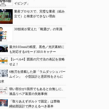
イピング」
量産プロセスで、完璧な量産（組み
立て）と検査ができない理由
3D技術が変えた「靴選び」の常識
最大0.03mmの精度、黒色／光沢素材に
も対応する4モード3Dスキャナー
【レベル4】図面の穴寸法の表記を攻略
せよ！
6枚刃を搭載した新「ラムダッシュ パー
ムイン」 小型設計と意匠性をさらに
追求
弱い部分が1箇所でもあると台無しに、
液晶リペア装置の失敗事例
「取りあえずボルトで固定」は禁物
締結部設計で押さえるべき基本