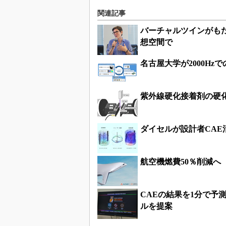
関連記事
バーチャルツインがも
想空間で
名古屋大学が2000H
紫外線硬化接着剤の硬
ダイセルが設計者CAE
航空機燃費50％削減へ ブ
CAEの結果を1分で予
ルを提案