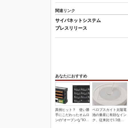
関連リンク
サイバネットシステム
プレスリリース
あなたにおすすめ
異例ヒット？ 使い勝
ペロブスカイト太陽電
手にこだわったオムロ
池の量産に有効なイン
ンの“オープンな”IO-L
ク、従来比で1.5倍の
inkマスター
性能向上