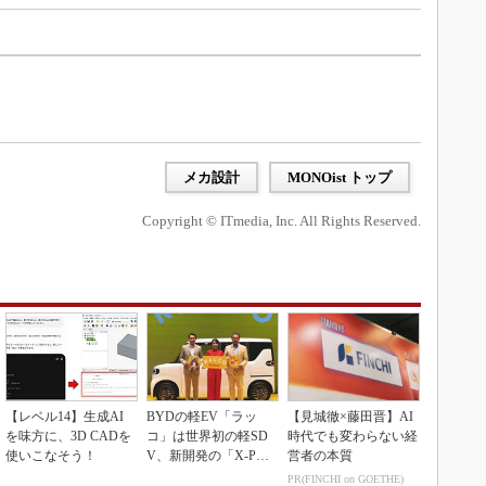
メカ設計
MONOist トップ
Copyright © ITmedia, Inc. All Rights Reserved.
【レベル14】生成AI
BYDの軽EV「ラッ
【見城徹×藤田晋】AI
を味方に、3D CADを
コ」は世界初の軽SD
時代でも変わらない経
使いこなそう！
V、新開発の「X-PAC
営者の本質
K」に電動システ...
PR(FINCHI on GOETHE)