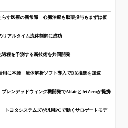
たらす医療の新常識 心臓治療も脳薬投与もまずは仮
zでのリアルタイム流体制御に成功
化過程を予測する新技術を共同開発
活用に本腰 流体解析ソフト導入でDX推進を加速
レンデッドウィング機開発でAltairとJetZeroが提携
測 トヨタシステムズが汎用PCで動くサロゲートモデ