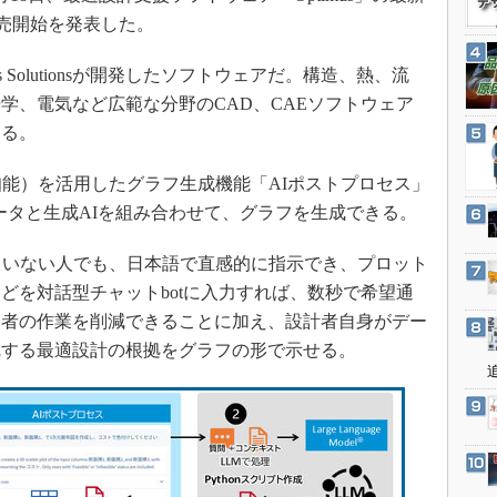
3Dプリンタ
産業オープンネット展
売開始を発表した。
デジタルツインとCAE
is Solutionsが開発したソフトウェアだ。構造、熱、流
S＆OP
学、電気など広範な分野のCAD、CAEソフトウェア
インダストリー4.0
する。
イノベーション
製造業ビッグデータ
能）を活用したグラフ生成機能「AIポストプロセス」
たデータと生成AIを組み合わせて、グラフを生成できる。
メイドインジャパン
植物工場
ていない人でも、日本語で直感的に指示でき、プロット
知財マネジメント
どを対話型チャットbotに入力すれば、数秒で希望通
海外生産
当者の作業を削減できることに加え、設計者自身がデー
完する最適設計の根拠をグラフの形で示せる。
グローバル設計・開発
制御セキュリティ
新型コロナへの対応