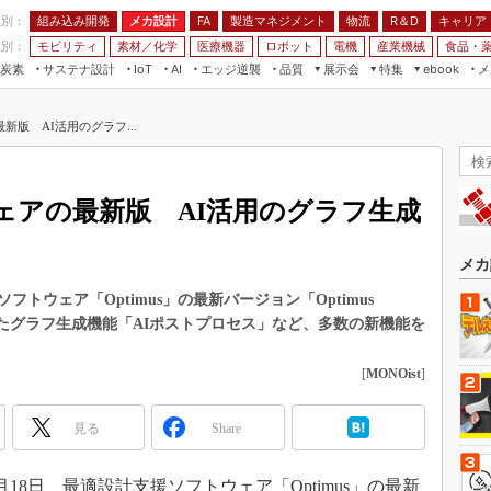
程別：
組み込み開発
メカ設計
製造マネジメント
物流
R＆D
キャリア
FA
業別：
モビリティ
素材／化学
医療機器
ロボット
電機
産業機械
食品・
炭素
サステナ設計
エッジ逆襲
品質
展示会
特集
メ
IoT
AI
ebook
伝承
組み込み開発
CEATEC
読者調査まとめ
編集後記
版 AI活用のグラフ...
JIMTOF
保全
メカ設計
つながるクルマ
組込み/エッジ コンピューティング
ス
 AI
製造マネジメント
5G
展＆IoT/5Gソリューション展
VR／AR
FA
ェアの最新版 AI活用のグラフ生成
IIFES
モビリティ
フィールドサービス
国際ロボット展
素材／化学
FPGA
メカ
ジャパンモビリティショー
組み込み画像技術
トウェア「Optimus」の最新バージョン「Optimus
TECHNO-FRONTIER
用したグラフ生成機能「AIポストプロセス」など、多数の新機能を
組み込みモデリング
人テク展
Windows Embedded
[
MONOist
]
スマート工場EXPO
車載ソフト開発
EdgeTech+
見る
Share
ISO26262
日本ものづくりワールド
無償設計ツール
AUTOMOTIVE WORLD
18日、最適設計支援ソフトウェア「Optimus」の最新