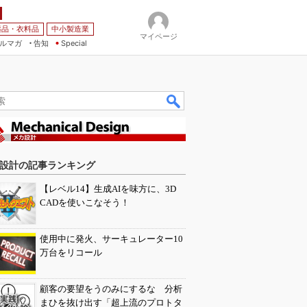
薬品・衣料品
中小製造業
マイページ
ルマガ
告知
Special
設計の記事ランキング
【レベル14】生成AIを味方に、3D
CADを使いこなそう！
使用中に発火、サーキュレーター10
万台をリコール
顧客の要望をうのみにするな 分析
まひを抜け出す「超上流のプロトタ