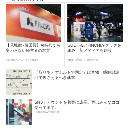
【見城徹×藤田晋】AI時代でも
GOETHEとFINCHIがタッグを
変わらない経営者の本質
組み、新メディアを創設
PR(FINCHI on GOETHE)
PR(FINCHI on GOETHE)
「取りあえずボルトで固定」は禁物 締結部設
計で押さえるべき基本
SNSアカウントを着実に成長。実はみんなココ
使ってます。
PR(Dreaw合同会社)