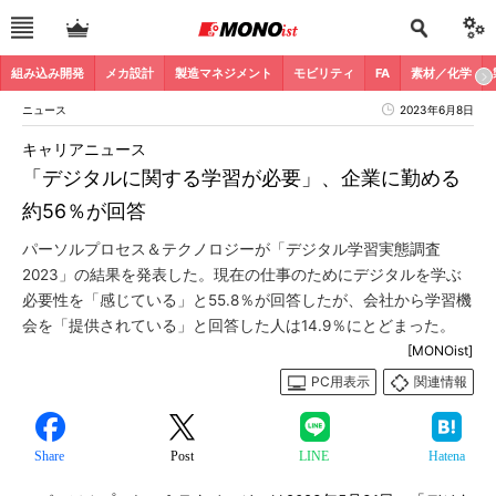
組み込み開発
メカ設計
製造マネジメント
モビリティ
FA
素材／化学
ニュース
2023年6月8日
キャリアニュース
「デジタルに関する学習が必要」、企業に勤める
約56％が回答
パーソルプロセス＆テクノロジーが「デジタル学習実態調査
2023」の結果を発表した。現在の仕事のためにデジタルを学ぶ
必要性を「感じている」と55.8％が回答したが、会社から学習機
会を「提供されている」と回答した人は14.9％にとどまった。
[MONOist]
PC用表示
関連情報
Share
Post
LINE
Hatena