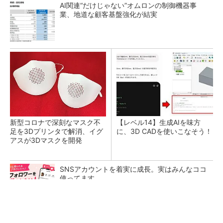
AI関連“だけじゃない”オムロンの制御機器事
業、地道な顧客基盤強化が結実
新型コロナで深刻なマスク不
【レベル14】生成AIを味方
足を3Dプリンタで解消、イグ
に、3D CADを使いこなそう！
アスが3Dマスクを開発
SNSアカウントを着実に成長。実はみんなココ
使ってます。
PR(Dreaw合同会社)
令和8年熊本地震による工場への影響まとめ