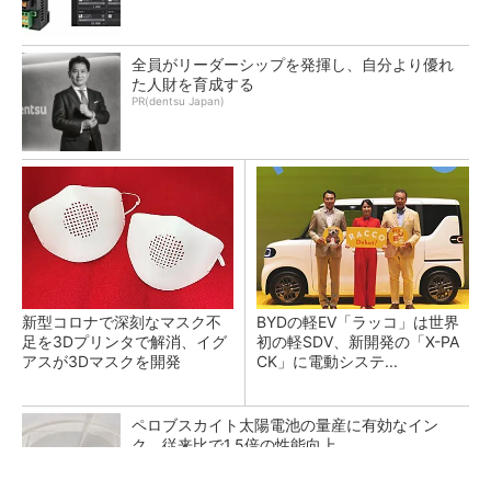
全員がリーダーシップを発揮し、自分より優れ
た人財を育成する
PR(dentsu Japan)
新型コロナで深刻なマスク不
BYDの軽EV「ラッコ」は世界
足を3Dプリンタで解消、イグ
初の軽SDV、新開発の「X-PA
アスが3Dマスクを開発
CK」に電動システ...
ペロブスカイト太陽電池の量産に有効なイン
ク、従来比で1.5倍の性能向上