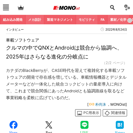
組み込み開発
メカ設計
製造マネジメント
モビリティ
FA
素材／化学
インタビュー
2022年8月24日
車載ソフトウェア
クルマの中でQNXとAndroidは競合から協調へ、
2025年はさらなる進化の分岐点に
（2/2 ページ）
カナダのBlackBerryが、CASE時代を迎えて複雑化する車載ソフ
トウェアの開発で存在感を増している。車載情報機器とデジタル
メーターなどが一体化した統合コックピットの量産導入に向け
て、これまで競合関係にあったAndroidとも協調路線を取るなど
事業戦略を柔軟に広げているのだ。
[
朴尚洙
，MONOist]
PC用表示
関連情報
Share
Post
LINE
Hatena