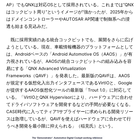
AP）でもQNXは対応OSとして採用されている。これまでは“QNX
はコックピット周り”というイメージが”強かったが、2025年から
はドメインコントローラーやAUTOSAR AP関連で制御系への浸
透も始まる見込みだ。
既に採用実績のある統合コックピットでも、展開をさらに広げ
ようとしている。現在、車載情報機器のプラットフォームとして
は、Androidベースの「Android Automotive OS（AAOS）」が有
力視されているが、AAOSの統合コックピットへの組み込みを容
易にする「QNX Advanced Virtualization
Frameworks（QAVF）」を発表した。最新版のQAVFは、AAOS
が規定する仮想化入出力インタフェースであるVirtIOと、Google
が提供するAAOS仮想化ツールの最新版「Trout 1.0」に対応して
いる。「VirtIOとQNX Hypervisorにより、ハードウェアに合わせ
てドライバソフトウェアを開発するなどの手間が必要なくなる。
CASE時代に入ってティア1サプライヤーに求められる開発リソー
スは急増しているが、QAVFを使えばハードウェアに合わせて行
うべき開発を最小限に抑えられる」（稲見氏）という。