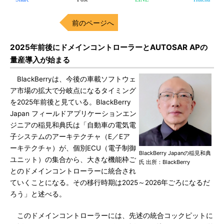
前のページへ
2025年前後にドメインコントローラーとAUTOSAR APの
量産導入が始まる
BlackBerryは、今後の車載ソフトウェ
ア市場の拡大で分岐点になるタイミング
を2025年前後と見ている。BlackBerry
Japan フィールドアプリケーションエン
ジニアの稲見和典氏は「自動車の電気電
子システムのアーキテクチャ（E／Eア
ーキテクチャ）が、個別ECU（電子制御
BlackBerry Japanの稲見和典
ユニット）の集合から、大きな機能枠ご
氏 出所：BlackBerry
とのドメインコントローラーに統合され
ていくことになる。その移行時期は2025～2026年ごろになるだ
ろう」と述べる。
このドメインコントローラーには、先述の統合コックピットに