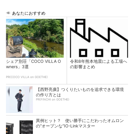
あなたにおすすめ
シェア別荘「COCO VILLA O
令和8年熊本地震による工場へ
wners」3選
の影響まとめ
PR(COCO VILLA on GOETHE)
【西野亮廣】つくりたいものを追求できる環境
の作り方とは
PR(FINCHI on GOETHE)
異例ヒット？ 使い勝手にこだわったオムロン
の“オープンな”IO-Linkマスター