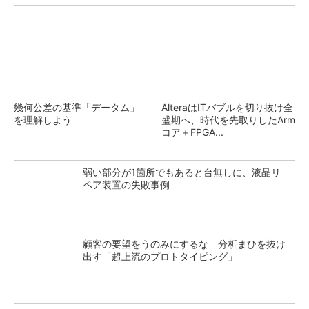
幾何公差の基準「データム」
AlteraはITバブルを切り抜け全
を理解しよう
盛期へ、時代を先取りしたArm
コア＋FPGA...
弱い部分が1箇所でもあると台無しに、液晶リ
ペア装置の失敗事例
顧客の要望をうのみにするな 分析まひを抜け
出す「超上流のプロトタイピング」