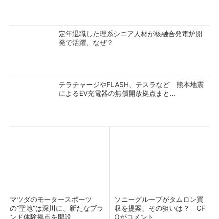
定年退職した理系シニア人材が核融合発電炉開
発で活躍、なぜ？
テラチャージやFLASH、テスラなど 熊本地震
によるEV充電器の無償開放拠点まと...
マツダのモータースポーツ
ソニーグループがタムロン買
の“聖地”は深川に、新たなブラ
収を提案、その狙いは？ CF
ンド体験拠点を開設
Oがコメント