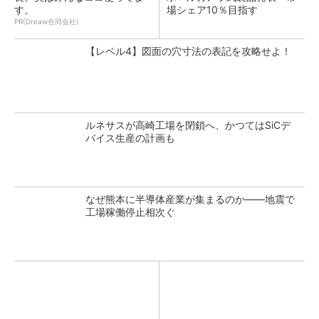
す。
場シェア10％目指す
PR(Dreaw合同会社)
【レベル4】図面の穴寸法の表記を攻略せよ！
ルネサスが高崎工場を閉鎖へ、かつてはSiCデ
バイス生産の計画も
なぜ熊本に半導体産業が集まるのか――地震で
工場稼働停止相次ぐ