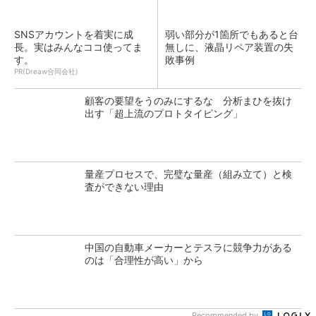
SNSアカウントを着実に成
弱い部分が1箇所でもあると台
長。実はみんなココ使ってま
無しに、液晶リペア装置の失
す。
敗事例
PR(Dreaw合同会社)
顧客の要望をうのみにするな 分析まひを抜け
出す「超上流のプロトタイピング」
量産プロセスで、完璧な量産（組み立て）と検
査ができない理由
中国の自動車メーカーとテスラに競争力がある
のは「合理性が高い」から
Recommended by