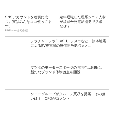
SNSアカウントを着実に成
定年退職した理系シニア人材
長。実はみんなココ使ってま
が核融合発電炉開発で活躍、
す。
なぜ？
PR(Dreaw合同会社)
テラチャージやFLASH、テスラなど 熊本地震
によるEV充電器の無償開放拠点まと...
マツダのモータースポーツの“聖地”は深川に、
新たなブランド体験拠点を開設
ソニーグループがタムロン買収を提案、その狙
いは？ CFOがコメント