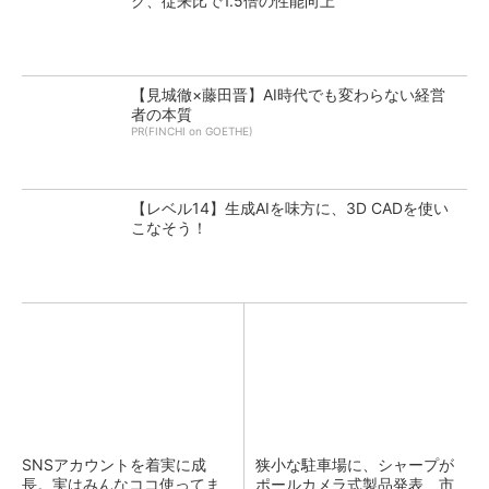
ク、従来比で1.5倍の性能向上
【見城徹×藤田晋】AI時代でも変わらない経営
者の本質
PR(FINCHI on GOETHE)
【レベル14】生成AIを味方に、3D CADを使い
こなそう！
SNSアカウントを着実に成
狭小な駐車場に、シャープが
長。実はみんなココ使ってま
ポールカメラ式製品発表 市