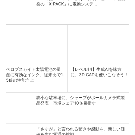
発の「X-PACK」に電動システ...
ペロブスカイト太陽電池の量
【レベル14】生成AIを味方
産に有効なインク、従来比で1.
に、3D CADを使いこなそう！
5倍の性能向上
狭小な駐車場に、シャープがポールカメラ式製
品発表 市場シェア10％目指す
「さすが」と言われる驚きや感動を。新しい価
値を生む電通の挑戦