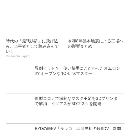
時代の「最"現場"」に飛び込
令和8年熊本地震による工場へ
み、当事者として踏み込んで
の影響まとめ
いく
PR(dentsu Japan)
異例ヒット？ 使い勝手にこだわったオムロン
の“オープンな”IO-Linkマスター
新型コロナで深刻なマスク不足を3Dプリンタ
で解消、イグアスが3Dマスクを開発
BYDの軽EV「ラッコ」は世界初の軽SDV、新開