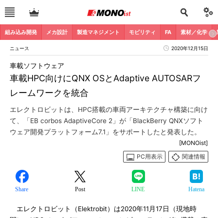
組み込み開発
メカ設計
製造マネジメント
モビリティ
FA
素材／化学
ニュース
2020年12月15日
車載ソフトウェア
車載HPC向けにQNX OSとAdaptive AUTOSARフ
レームワークを統合
エレクトロビットは、HPC搭載の車両アーキテクチャ構築に向け
て、「EB corbos AdaptiveCore 2」が「BlackBerry QNXソフト
ウェア開発プラットフォーム7.1」をサポートしたと発表した。
[MONOist]
PC用表示
関連情報
Share
Post
LINE
Hatena
エレクトロビット（Elektrobit）は2020年11月17日（現地時