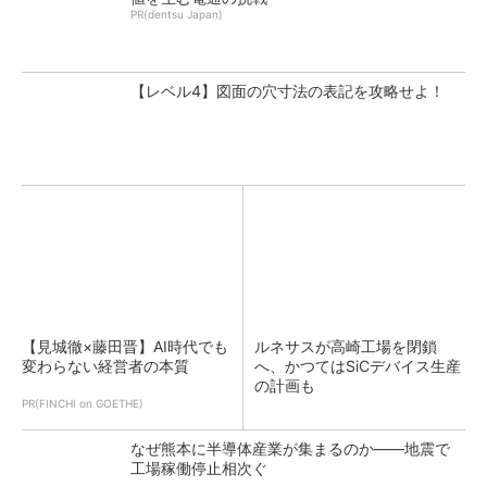
PR(dentsu Japan)
【レベル4】図面の穴寸法の表記を攻略せよ！
【見城徹×藤田晋】AI時代でも
ルネサスが高崎工場を閉鎖
変わらない経営者の本質
へ、かつてはSiCデバイス生産
の計画も
PR(FINCHI on GOETHE)
なぜ熊本に半導体産業が集まるのか――地震で
工場稼働停止相次ぐ