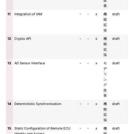
改
善
11
Integration of IAM
-
-
x
機
draft
能
拡
張
12
Crypto API
-
-
x
機
draft
能
拡
張
13
AD Sensor Interface
-
-
x
モ
draft
デ
リ
ン
グ
改
善
14
Deterministic Synchronization
-
-
x
機
draft
能
拡
張
15
Static Configuration of Remote ECU
-
-
x
機
draft
Identity and Access
能