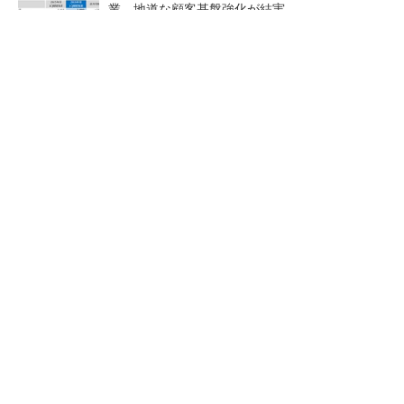
業、地道な顧客基盤強化が結実
【レベル14】生成AIを味方に、3D CADを使い
こなそう！
「取りあえずボルトで固定」は禁物 締結部設
計で押さえるべき基本
狭小な駐車場に、シャープが
ルネサスが高崎工場を閉鎖