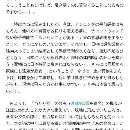
てしまうこともしばしば、引き戻すのに苦労することになるもの
ですから……）。
一時は本当に悩みましたが、今は、アジェンダの事前調整はも
ちろん、他の方の発言が区切りを迎える前に、チャットウィンド
ウや挙手機能で「言いたいことがある！」旨の意思表明をするな
どして、どうにかしのいでいます。それでも、日中は通常業務が
結局入ってしまい結果として勤務時間が長くなり、運動不足もひ
どくなり、日本にいながら時差ボケ同様の体内時計の狂いを味わ
う（翌朝には日本時間に戻さねばならない）、さらには同居する
家族にも遠慮が必要……ということで、今では「重い荷物をぶら
下げ、時間をかけて移動し、短い乗り継ぎに神経をすり減らしな
がらも、現地に飛んだ方が仕事しやすい！」と半ば本気で思って
います。
何よりも、「当たり前」の共有（
連載第5回
を参照）の機会が
ほぼ失われたことが大きな損失です。現地に飛んでいたころは、
昼食や夕食の際に、独占禁止法についてはもちろん気を使いつつ
も、本会議の中とは異なる緩い時間制約の中で「あの発言は、い
ったいどういうことなんだ？」という問いかけにお答えすること