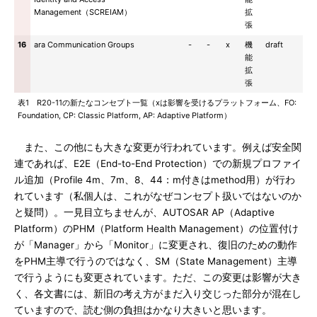
Management（SCREIAM）
拡
張
16
ara Communication Groups
-
-
x
機
draft
能
拡
張
表1 R20-11の新たなコンセプト一覧（xは影響を受けるプラットフォーム、FO:
Foundation, CP: Classic Platform, AP: Adaptive Platform）
また、この他にも大きな変更が行われています。例えば安全関
連であれば、E2E（End-to-End Protection）での新規プロファイ
ル追加（Profile 4m、7m、8、44：m付きはmethod用）が行わ
れています（私個人は、これがなぜコンセプト扱いではないのか
と疑問）。一見目立ちませんが、AUTOSAR AP（Adaptive
Platform）のPHM（Platform Health Management）の位置付け
が「Manager」から「Monitor」に変更され、復旧のための動作
をPHM主導で行うのではなく、SM（State Management）主導
で行うようにも変更されています。ただ、この変更は影響が大き
く、各文書には、新旧の考え方がまだ入り交じった部分が混在し
ていますので、読む側の負担はかなり大きいと思います。