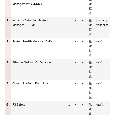
Management（VNSM）
能
拡
張
2
Intrusion Detection System
x
x
x
機
partially
Manager（IDSM）
能
validated
拡
張
3
System Health Monitor（SHM）
x
-
x
機
draft
能
拡
張
4
Ethernet Wakeup On Dataline
x
x
-
機
draft
能
拡
張
5
Classic Platform Flexibility
x
x
-
機
draft
能
拡
張
6
RS Safety
x
-
x
記
draft
述
改