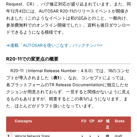
Request、CR）、バグ修正対応が盛り込まれています。また、同
年12月4日には、AUTOSAR R20-11のリリースイベントが開催さ
れました（このようなイベントは初の試みとのこと。一般向け、
参加費無料でのオンライン開催でした）。資料も後日ダウンロー
ドできるようになる模様です。
⇒連載「AUTOSARを使いこなす」バックナンバー
R20-11での変更点の概要
R20-11（Internal Release Number：4.6.0）では、16のコンセ
プトが導入されました（
表1
）。なお、コンセプトによっては、
各プラットフォームのTR Release Documentationに独立したセ
クションが用意されておらず、一見すると関係がないように見え
るものもありますが、精査するとこの表1のようになります。ま
た、ほとんどがドラフト扱いとなっています。
Concepts
FO
CP
AP
補
State
足
1
Vehicle Network State
x
x
x
機
draft