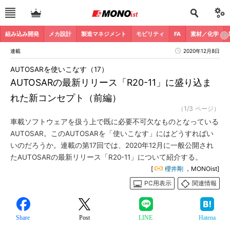
組み込み開発
メカ設計
製造マネジメント
モビリティ
FA
素材／化学
連載
2020年12月8日
AUTOSARを使いこなす（17）
AUTOSARの最新リリース「R20-11」に盛り込ま
れた新コンセプト（前編）
（1/3 ページ）
車載ソフトウェアを扱う上で既に必要不可欠なものとなっている
AUTOSAR。このAUTOSARを「使いこなす」にはどうすればい
いのだろうか。連載の第17回では、2020年12月に一般公開され
たAUTOSARの最新リリース「R20-11」について紹介する。
[
櫻井剛
，MONOist]
PC用表示
関連情報
Share
Post
LINE
Hatena