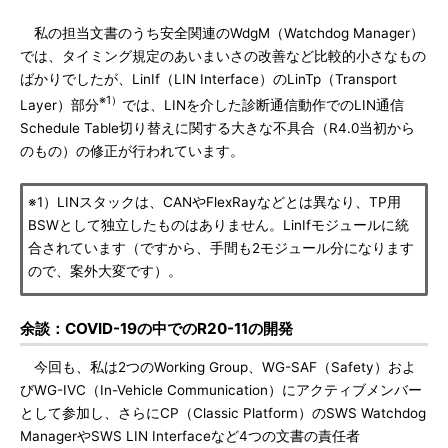
私の担当文書のうち安全関連のWdgM（Watchdog Manager）
では、タイミング規定のあいまいさの改善など比較的小さなもの
ばかりでしたが、LinIf（LIN Interface）のLinTp（Transport
※1）
Layer）部分
では、LINを介した診断通信動作でのLIN通信
Schedule Table切り替えに関する大きな不具合（R4.0当初から
のもの）の修正が行われています。
※1）LINスタックは、CANやFlexRayなどとは異なり、TP用
BSWとして独立したものはありません。LinIfモジュールに統
合されています（ですから、手間も2モジュール分になります
ので、案外大変です）。
余談：COVID-19の中でのR20-11の開発
今回も、私は2つのWorking Group、WG-SAF（Safety）およ
びWG-IVC（In-Vehicle Communication）にアクティブメンバー
として参加し、さらにCP（Classic Platform）のSWS Watchdog
ManagerやSWS LIN Interfaceなど4つの文書の責任者