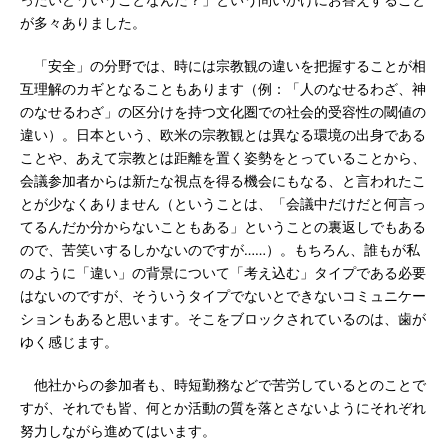
が多々ありました。
「安全」の分野では、時には宗教観の違いを把握することが相
互理解のカギとなることもあります（例：「人のなせるわざ、神
のなせるわざ」の区分けを持つ文化圏での社会的受容性の閾値の
違い）。日本という、欧米の宗教観とは異なる環境の出身である
ことや、あえて宗教とは距離を置く姿勢をとっていることから、
会議参加者からは新たな視点を得る機会にもなる、と言われたこ
とが少なくありません（ということは、「会議中だけだと何言っ
てるんだか分からないこともある」ということの裏返しでもある
ので、苦笑いするしかないのですが……）。もちろん、誰もが私
のように「違い」の背景について「考え込む」タイプである必要
はないのですが、そういうタイプでないとできないコミュニケー
ションもあると思います。そこをブロックされているのは、歯が
ゆく感じます。
他社からの参加者も、時短勤務などで苦労しているとのことで
すが、それでも皆、何とか活動の質を落とさないようにそれぞれ
努力しながら進めてはいます。