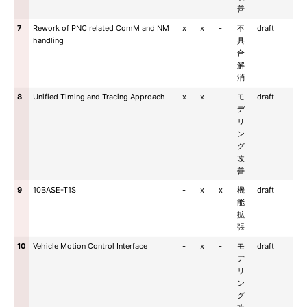
善
7
Rework of PNC related ComM and NM
x
x
-
不
draft
handling
具
合
解
消
8
Unified Timing and Tracing Approach
x
x
-
モ
draft
デ
リ
ン
グ
改
善
9
10BASE-T1S
-
x
x
機
draft
能
拡
張
10
Vehicle Motion Control Interface
-
x
-
モ
draft
デ
リ
ン
グ