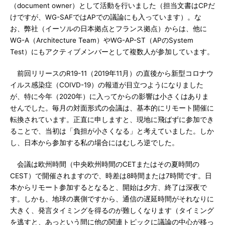
（document owner）として活動を行いました（担当文書はCPだ
けですが、WG-SAFではAPでの議論にも入っています）。な
お、弊社（イーソルの日本拠点とフランス拠点）からは、他に
WG-A（Architecture Team）やWG-AP-ST（APのSystem
Test）にもアクティブメンバーとして複数人が参加しています。
前回リリースのR19-11（2019年11月）の直後から新型コロナウ
イルス感染症（COIVD-19）の報道が目立つようになりました
が、特に今年（2020年）に入ってからの影響は小さくはありま
せんでした。毎月の対面形式の会議は、基本的にリモート開催に
転換されています。正直に申しますと、現地に飛ばずに参加でき
ることで、当初は「負担が小さくなる」と考えていました。しか
し、日本から参加する私の場合にはむしろ逆でした。
会議は欧州時間（中央欧州時間のCETまたはその夏時間の
CEST）で開催されますので、時差は8時間または7時間です。日
本からリモート参加するとなると、開始は夕方、終了は深夜で
す。しかも、地球の裏側ですから、通信の遅延時間がそれなりに
大きく、発言タイミングを得るのが難しくなります（タイミング
を逃すと、あっという間に他の関連トピックに議論の中心が移っ