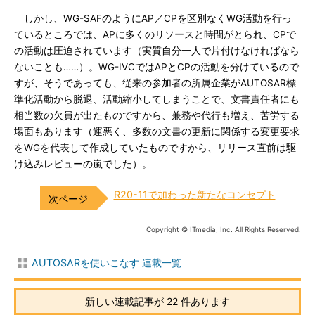
しかし、WG-SAFのようにAP／CPを区別なくWG活動を行っ
ているところでは、APに多くのリソースと時間がとられ、CPで
の活動は圧迫されています（実質自分一人で片付けなければなら
ないことも……）。WG-IVCではAPとCPの活動を分けているので
すが、そうであっても、従来の参加者の所属企業がAUTOSAR標
準化活動から脱退、活動縮小してしまうことで、文書責任者にも
相当数の欠員が出たものですから、兼務や代行も増え、苦労する
場面もあります（運悪く、多数の文書の更新に関係する変更要求
をWGを代表して作成していたものですから、リリース直前は駆
け込みレビューの嵐でした）。
R20-11で加わった新たなコンセプト
Copyright © ITmedia, Inc. All Rights Reserved.
AUTOSARを使いこなす 連載一覧
新しい連載記事が 22 件あります