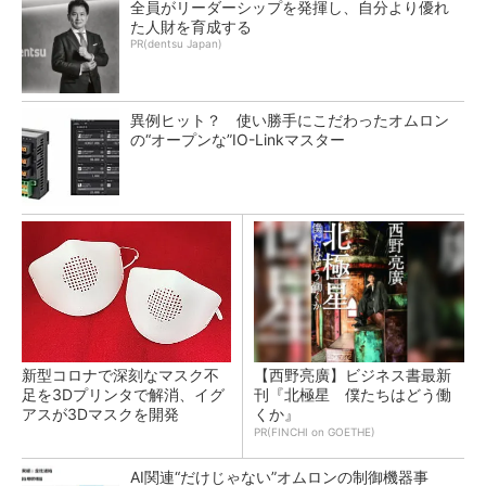
全員がリーダーシップを発揮し、自分より優れ
た人財を育成する
PR(dentsu Japan)
異例ヒット？ 使い勝手にこだわったオムロン
の“オープンな”IO-Linkマスター
新型コロナで深刻なマスク不
【西野亮廣】ビジネス書最新
足を3Dプリンタで解消、イグ
刊『北極星 僕たちはどう働
アスが3Dマスクを開発
くか』
PR(FINCHI on GOETHE)
AI関連“だけじゃない”オムロンの制御機器事