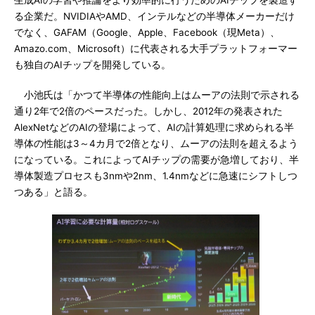
生成AIの学習や推論をより効率的に行うためのAIチップを製造す
る企業だ。NVIDIAやAMD、インテルなどの半導体メーカーだけ
でなく、GAFAM（Google、Apple、Facebook（現Meta）、
Amazo.com、Microsoft）に代表される大手プラットフォーマー
も独自のAIチップを開発している。
小池氏は「かつて半導体の性能向上はムーアの法則で示される
通り2年で2倍のペースだった。しかし、2012年の発表された
AlexNetなどのAIの登場によって、AIの計算処理に求められる半
導体の性能は3～4カ月で2倍となり、ムーアの法則を超えるよう
になっている。これによってAIチップの需要が急増しており、半
導体製造プロセスも3nmや2nm、1.4nmなどに急速にシフトしつ
つある」と語る。