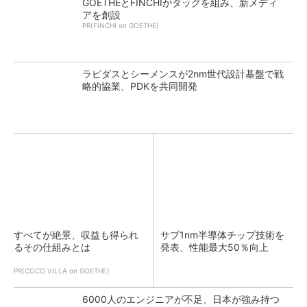
GOETHEとFINCHIがタッグを組み、新メディ
アを創設
PR(FINCHI on GOETHE)
ラピダスとシーメンスが2nm世代設計基盤で戦
略的協業、PDKを共同開発
すべてが絶景、収益も得られ
サブ1nm半導体チップ技術を
るその仕組みとは
発表、性能最大50％向上
PR(COCO VILLA on GOETHE)
6000人のエンジニアが不足、日本が強み持つ