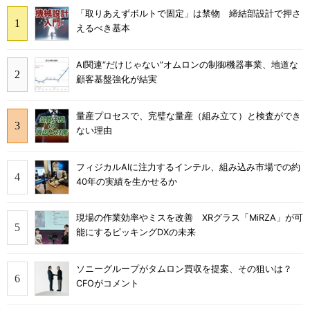
「取りあえずボルトで固定」は禁物 締結部設計で押さ
えるべき基本
AI関連“だけじゃない”オムロンの制御機器事業、地道な
顧客基盤強化が結実
量産プロセスで、完璧な量産（組み立て）と検査ができ
ない理由
フィジカルAIに注力するインテル、組み込み市場での約
40年の実績を生かせるか
現場の作業効率やミスを改善 XRグラス「MiRZA」が可
能にするピッキングDXの未来
ソニーグループがタムロン買収を提案、その狙いは？
CFOがコメント