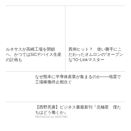
ルネサスが高崎工場を閉鎖
異例ヒット？ 使い勝手にこ
へ、かつてはSiCデバイス生産
だわったオムロンの“オープン
の計画も
な”IO-Linkマスター
なぜ熊本に半導体産業が集まるのか――地震で
工場稼働停止相次ぐ
【西野亮廣】ビジネス書最新刊『北極星 僕た
ちはどう働くか』
PR(FINCHI on GOETHE)