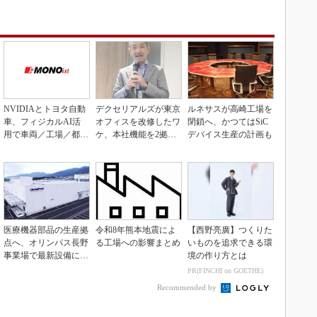
NVIDIAとトヨタ自動
デクセリアルズが東京
ルネサスが高崎工場を
車、フィジカルAI活
オフィスを改修したワ
閉鎖へ、かつてはSiC
用で車両／工場／都市
ケ、本社機能を2拠点
デバイス生産の計画も
を連携
に
医療機器部品の生産拠
令和8年熊本地震によ
【西野亮廣】つくりた
点へ、オリンパス長野
る工場への影響まとめ
いものを追求できる環
事業場で最新設備に機
境の作り方とは
能集約
PR(FINCHI on GOETHE)
Recommended by