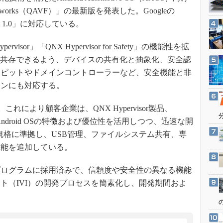
3Dプリンタ
産業オープンネット展
on Frameworks（QAVF）」の最新版を発表した。Googleの
デジタルツインとCAE
t 1.0」に対応している。
S＆OP
sor」「QNX Hypervisor for Safety」の機能性を拡
インダストリー4.0
NXなどが共存できるよう、デバイスの共有化と抽象化、安全認
イノベーション
クピットやドメインコントローラーなど、安全機能と非
製造業ビッグデータ
ョンにも対応する。
メイドインジャパン
。これにより顧客企業は、QNX Hypervisor製品、
植物工場
て、Android OSの特徴および優位性を活用しつつ、迅速な開
知財マネジメント
O規格に準拠し、USB管理、ファイルシステム共有、専
海外生産
機能を追加している。
グローバル設計・開発
ログラムに採用済みで、信頼度や安全性の異なる機能
制御セキュリティ
ト（IVI）の開発プロセスを簡素化し、開発期間およ
新型コロナへの対応