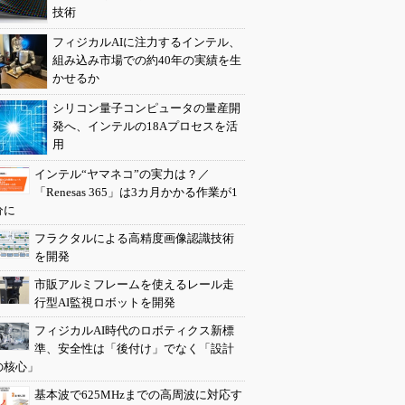
技術
フィジカルAIに注力するインテル、
組み込み市場での約40年の実績を生
かせるか
シリコン量子コンピュータの量産開
発へ、インテルの18Aプロセスを活
用
インテル“ヤマネコ”の実力は？／
「Renesas 365」は3カ月かかる作業が1
分に
フラクタルによる高精度画像認識技術
を開発
市販アルミフレームを使えるレール走
行型AI監視ロボットを開発
フィジカルAI時代のロボティクス新標
準、安全性は「後付け」でなく「設計
の核心」
基本波で625MHzまでの高周波に対応す