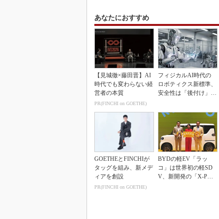
あなたにおすすめ
【見城徹×藤田晋】AI
フィジカルAI時代の
時代でも変わらない経
ロボティクス新標準、
営者の本質
安全性は「後付け」で
なく「設計の核心」
PR(FINCHI on GOETHE)
GOETHEとFINCHIが
BYDの軽EV「ラッ
タッグを組み、新メデ
コ」は世界初の軽SD
ィアを創設
V、新開発の「X-PAC
K」に電動システ...
PR(FINCHI on GOETHE)