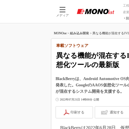
工
産
メディア
脱
つながる技術
AI×技術
MONOist
>
組み込み開発
>
異なる機能が混在するIVI開
つながる工場
AI×設備
つながるサービ
Physical
車載ソフトウェア
異なる機能が混在するIV
想化ツールの最新版
BlackBerryは、Android Automotive O
発表した。GoogleのAAOS仮想化ツー
が混在するシステム開発を支援する。
2022年07月21日 14時00分 公開
印刷する
通知する
BlackBerryは2022年6月28日、仮想