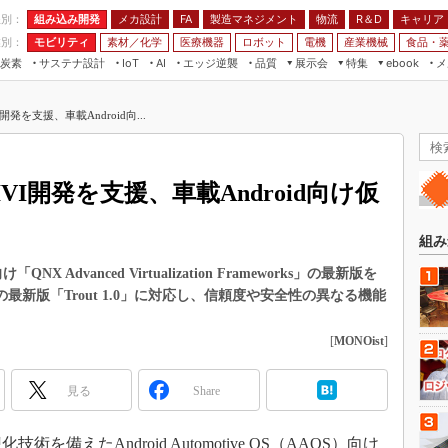
程別：
組み込み開発
メカ設計
製造マネジメント
物流
R＆D
キャリア
FA
業別：
モビリティ
素材／化学
医療機器
ロボット
電機
産業機械
食品・
炭素
サステナ設計
エッジ逆襲
品質
展示会
特集
メ
IoT
AI
ebook
伝承
組み込み開発
CEATEC
読者調査まとめ
編集後記
発を支援、車載Android向...
JIMTOF
保全
メカ設計
つながるクルマ
組込み/エッジ コンピューティング
ス
 AI
製造マネジメント
5G
展＆IoT/5Gソリューション展
VR／AR
FA
I開発を支援、車載Android向け仮
IIFES
モビリティ
フィールドサービス
国際ロボット展
素材／化学
FPGA
組み
ジャパンモビリティショー
組み込み画像技術
S向け「QNX Advanced Virtualization Frameworks」の最新版を
TECHNO-FRONTIER
ルの最新版「Trout 1.0」に対応し、信頼度や安全性の異なる機能
組み込みモデリング
人テク展
Windows Embedded
[
MONOist
]
スマート工場EXPO
車載ソフト開発
EdgeTech+
見る
Share
ISO26262
日本ものづくりワールド
無償設計ツール
AUTOMOTIVE WORLD
化技術を備えたAndroid Automotive OS（AAOS）向け