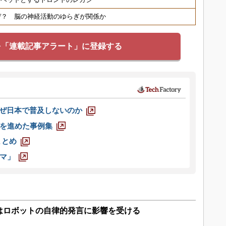
ぜ？ 脳の神経活動のゆらぎが関係か
を「連載記事アラート」に登録する
なぜ日本で普及しないのか
を進めた事例集
まとめ
マ」
はロボットの自律的発言に影響を受ける