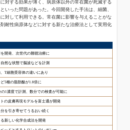
に対する効果が薄く、病原体以外の常在菌が死滅する
るといった問題があった。今回開発した手法は、細菌、
体に対して利用できる。常在菌に影響を与えることがな
多剤耐性病原体などに対する新たな治療法として実用化
術を開発、次世代の難聴治療に
 自然な状態で脳波などを計測
、T細胞受容体の違いにあり
ど5種の脂肪酸が1.8倍に
分の1濃度で計測、数分での検査が可能に
ヒトの皮膚再現モデルを富士通が開発
水分を引き寄せてうるおい続く
きる新しい化学合成法を開発
トベッドとするトロントのレガシー