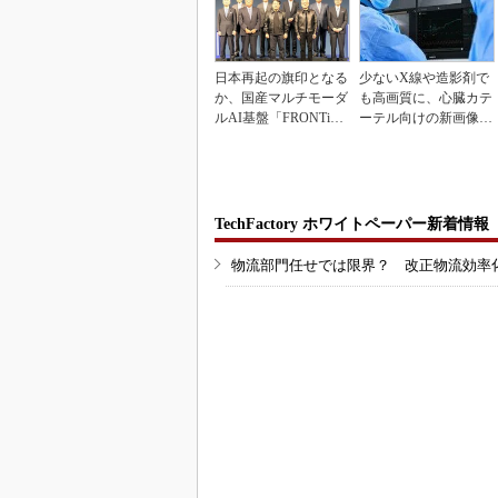
日本再起の旗印となる
少ないX線や造影剤で
か、国産マルチモーダ
も高画質に、心臓カテ
ルAI基盤「FRONTi
ーテル向けの新画像技
a」が始動
術
TechFactory ホワイトペーパー新着情報
物流部門任せでは限界？ 改正物流効率