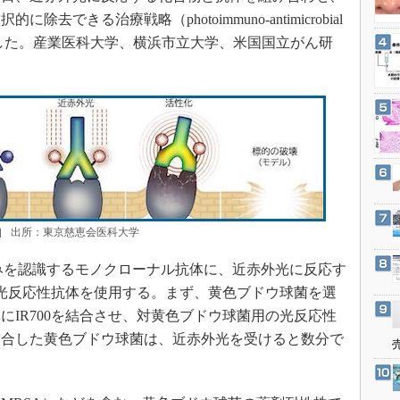
3Dプリンタ
産業オープンネット展
できる治療戦略（photoimmuno-antimicrobial
デジタルツインとCAE
たと発表した。産業医科大学、横浜市立大学、米国国立がん研
S＆OP
インダストリー4.0
イノベーション
製造業ビッグデータ
メイドインジャパン
植物工場
知財マネジメント
］ 出所：東京慈恵会医科大学
海外生産
みを認識するモノクローナル抗体に、近赤外光に反応す
グローバル設計・開発
せた光反応性抗体を使用する。まず、黄色ブドウ球菌を選
制御セキュリティ
にIR700を結合させ、対黄色ブドウ球菌用の光反応性
結合した黄色ブドウ球菌は、近赤外光を受けると数分で
新型コロナへの対応