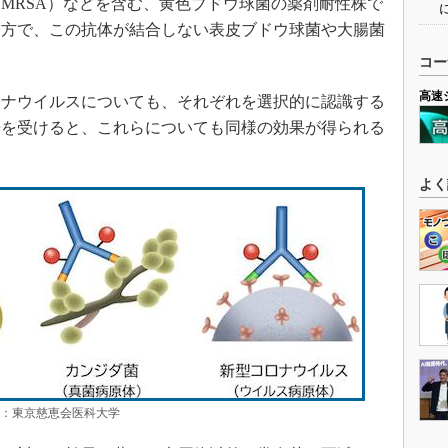
MRSA）などを含む、黄色ブドウ球菌の薬剤耐性株で
一方で、この抗体が結合しない表皮ブドウ球菌や大腸菌
コー
高速
ナウイルスについても、それぞれを選択的に認識する
光を受けると、これらについても同様の効果が得られる
よく
所：東京慈恵会医科大学