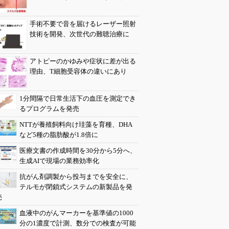
手術不要で音を届けるレーザー照射
技術を開発、次世代の難聴治療に
アトピーのかゆみや症状に差が出る
理由、T細胞受容体の違いにあり
1分間隔で日常生活下の血圧を測定でき
るプログラムを発売
NTTが養殖飼料向け珪藻を育種、DHA
など5種の脂肪酸が1.8倍に
医療文書の作成時間を30分から5分へ、
生成AIで現場の業務効率化
抗がん剤調製から投与までを安全に、
テルモが閉鎖式システムの新製品を発
売
血液中のがんマーカーを基準値の1000
分の1濃度で計測、数分での検査が可能