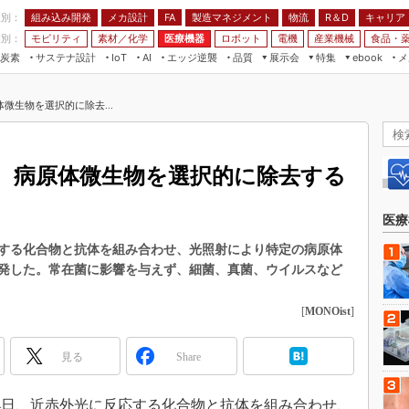
程別：
組み込み開発
メカ設計
製造マネジメント
物流
R＆D
キャリア
FA
業別：
モビリティ
素材／化学
医療機器
ロボット
電機
産業機械
食品・
炭素
サステナ設計
エッジ逆襲
品質
展示会
特集
メ
IoT
AI
ebook
伝承
組み込み開発
CEATEC
読者調査まとめ
編集後記
微生物を選択的に除去...
JIMTOF
保全
メカ設計
つながるクルマ
組込み/エッジ コンピューティング
ス
 AI
製造マネジメント
5G
展＆IoT/5Gソリューション展
VR／AR
FA
、病原体微生物を選択的に除去する
IIFES
モビリティ
フィールドサービス
国際ロボット展
素材／化学
FPGA
医療
ジャパンモビリティショー
組み込み画像技術
する化合物と抗体を組み合わせ、光照射により特定の病原体
TECHNO-FRONTIER
発した。常在菌に影響を与えず、細菌、真菌、ウイルスなど
組み込みモデリング
人テク展
Windows Embedded
[
MONOist
]
スマート工場EXPO
車載ソフト開発
EdgeTech+
見る
Share
ISO26262
日本ものづくりワールド
無償設計ツール
AUTOMOTIVE WORLD
月4日、近赤外光に反応する化合物と抗体を組み合わせ、