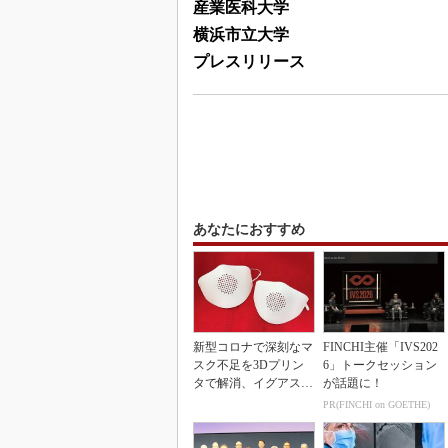
産業医科大学
横浜市立大学
プレスリリース
あなたにおすすめ
新型コロナで深刻なマ
FINCHI主催「IVS202
スク不足を3Dプリン
6」トークセッション
タで解消、イグアスが
が話題に！
3Dマスクを開発
PR(FINCHI on GOETHE)