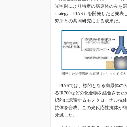
光照射により特定の病原体のみを選択的に除去
strategy：PIAS）を開発し
究所との共同研究による成果だ。
開発した治療戦略の原理［クリックで拡大
PIASでは、標的となる病原体の
るIR700などの化合物を結合さ
択的に認識するモノクローナル抗体
抗体を合成。この光反応性抗体が
死滅した。