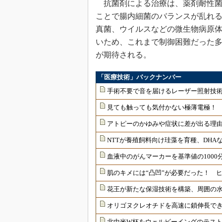
抗菌剤による治療は、薬剤耐性菌
ことで腸内細菌のバランスが乱れ
真菌、ウイルスなどの微生物病原
いため、これまで制御困難だった
が期待される。
「医療技術」バックナンバー
手術不要で音を届けるレーザー照射技
見ても触っても気付かない極薄電極！
アトピーのかゆみや症状に差が出る理由
NTTが養殖飼料向け珪藻を育種、DHAな
血液中のがんマーカーを基準値の1000
肌のキメには“凸凹”が必要だった！ 
花王が新たな保湿技術を構築、周囲の
オリゴヌクレオチドを高速に鎖伸長で
北中米W杯をウェルビーイングのテス