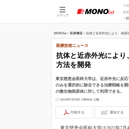
工
産
メディア
脱
つながる技術
AI×技術
MONOist
>
医療機器
>
抗体と近赤外光により、病原体
つながる工場
AI×設備
つながるサービ
Physical
医療技術ニュース
抗体と近赤外光により
方法を開発
東京慈恵会医科大学は、近赤外光に反応
のみを選択的に除去できる治療戦略を開
の微生物病原体に対して利用できる。
2022年07月26日 15時00分 公開
印刷する
通知する
東京慈恵会医科大学は2022年7