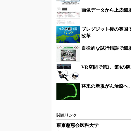
画像データから上皮細
ブレグジット後の英国
改革
自律的な試行錯誤で細
VR空間で第3、第4の
将来の新規がん治療へ
関連リンク
東京慈恵会医科大学