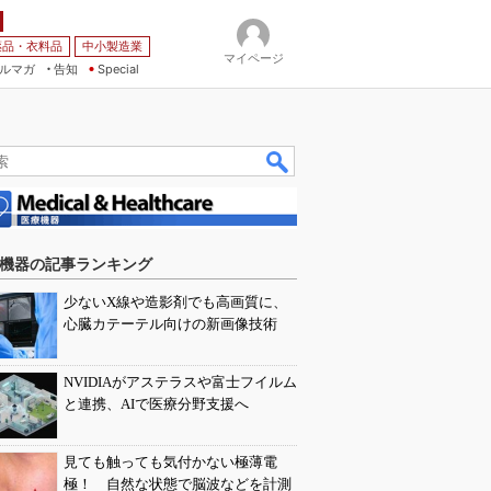
薬品・衣料品
中小製造業
マイページ
ルマガ
告知
Special
機器の記事ランキング
少ないX線や造影剤でも高画質に、
心臓カテーテル向けの新画像技術
NVIDIAがアステラスや富士フイルム
と連携、AIで医療分野支援へ
見ても触っても気付かない極薄電
極！ 自然な状態で脳波などを計測