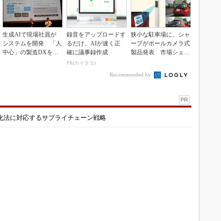
生成AIで現場社員が
録音をアップロードす
狭小な駐車場に、シャ
システムを開発 「人
るだけ。AIが速く正
ープがポールカメラ式
中心」の製造DXを自
確に議事録作成
製品発表 市場シェア
走させた3社の方法
10％目指す
PR(カイタヨ)
Recommended by
PR
化法に対応するサプライチェーン戦略