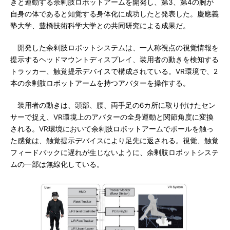
きと連動する余剰肢ロボットアームを開発し、第3、第4の腕が
自身の体であると知覚する身体化に成功したと発表した。慶應義
塾大学、豊橋技術科学大学との共同研究による成果だ。
開発した余剰肢ロボットシステムは、一人称視点の視覚情報を
提示するヘッドマウントディスプレイ、装用者の動きを検知する
トラッカー、触覚提示デバイスで構成されている。VR環境で、2
本の余剰肢ロボットアームを持つアバターを操作する。
装用者の動きは、頭部、腰、両手足の6カ所に取り付けたセン
サーで捉え、VR環境上のアバターの全身運動と関節角度に変換
される。VR環境において余剰肢ロボットアームでボールを触っ
た感覚は、触覚提示デバイスにより足先に返される。視覚、触覚
フィードバックに遅れが生じないように、余剰肢ロボットシステ
ムの一部は無線化している。