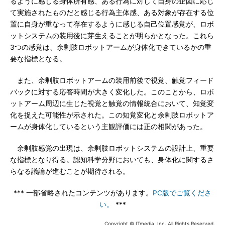
るように感じる身体所有感、ある行為に対して自身の企図に応じ
て実施されたものだと感じる行為主体感、ある対象が存在する位
置に自身が重なって存在するように感じる自己位置感覚が、ロボ
ットシステムの装用後に芽生えることが明らかとなった。これら
3つの感覚は、余剰肢ロボットアームが身体化できているかの重
要な指標となる。
また、余剰肢ロボットアームの装用前後で視覚、触覚フィード
バックに対する応答時間が大きく変化した。このことから、ロボ
ットアーム周辺に生じた視覚と触覚の情報統合において、知覚変
化を捉えた可能性が示された。この知覚変化と余剰肢ロボットア
ームが身体化しているという主観評価には正の相関があった。
余剰肢感覚の出現は、余剰肢ロボットシステムの設計上、重要
な指標となり得る。認知科学分野においても、身体化に関するさ
らなる議論が進むことが期待される。
*** 一部省略されたコンテンツがあります。
PC版でご覧くださ
い。
***
Copyright © ITmedia, Inc. All Rights Reserved.