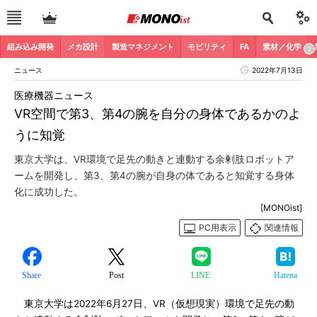
組み込み開発
メカ設計
製造マネジメント
モビリティ
FA
素材／化学
ニュース
2022年7月13日
医療機器ニュース
VR空間で第3、第4の腕を自分の身体であるかのよ
うに知覚
東京大学は、VR環境で足先の動きと連動する余剰肢ロボットア
ームを開発し、第3、第4の腕が自身の体であると知覚する身体
化に成功した。
[MONOist]
PC用表示
関連情報
Share
Post
LINE
Hatena
東京大学は2022年6月27日、VR（仮想現実）環境で足先の動