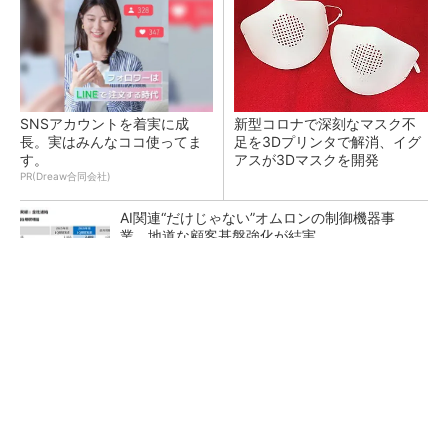
SNSアカウントを着実に成
新型コロナで深刻なマスク不
長。実はみんなココ使ってま
足を3Dプリンタで解消、イグ
す。
アスが3Dマスクを開発
PR(Dreaw合同会社)
AI関連“だけじゃない”オムロンの制御機器事
業、地道な顧客基盤強化が結実
【レベル14】生成AIを味方に、3D CADを使い
こなそう！
「取りあえずボルトで固定」は禁物 締結部設
計で押さえるべき基本