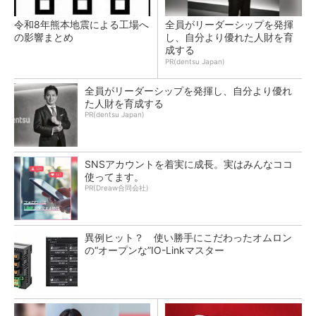
令和8年熊本地震による工場へ
全員がリーダーシップを発揮
の影響まとめ
し、自分より優れた人財を育
成する
PR(dentsu Japan)
全員がリーダーシップを発揮し、自分より優れ
た人財を育成する
PR(dentsu Japan)
SNSアカウントを着実に成長。実はみんなココ
使ってます。
PR(Dreaw合同会社)
異例ヒット？ 使い勝手にこだわったオムロン
の“オープンな”IO-Linkマスター