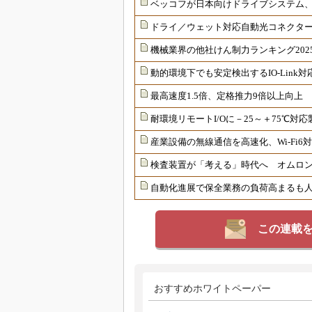
ベッコフが日本向けドライブシステム
ドライ／ウェット対応自動光コネクター
機械業界の他社けん制力ランキング202
動的環境下でも安定検出するIO-Link
最高速度1.5倍、定格推力9倍以上向上
耐環境リモートI/Oに－25～＋75℃
産業設備の無線通信を高速化、Wi-Fi
検査装置が「考える」時代へ オムロンが
自動化進展で保全業務の負荷高まるも
この連載
おすすめホワイトペーパー