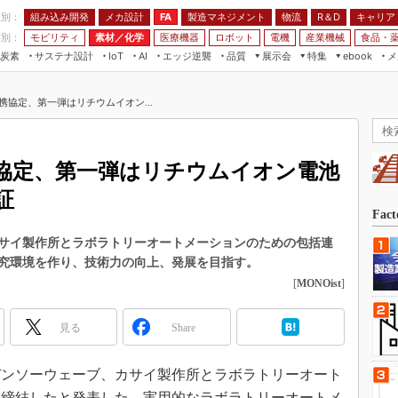
程別：
組み込み開発
メカ設計
製造マネジメント
物流
R＆D
キャリア
FA
業別：
モビリティ
素材／化学
医療機器
ロボット
電機
産業機械
食品・
炭素
サステナ設計
エッジ逆襲
品質
展示会
特集
メ
IoT
AI
ebook
伝承
組み込み開発
CEATEC
読者調査まとめ
編集後記
携協定、第一弾はリチウムイオン...
JIMTOF
保全
メカ設計
つながるクルマ
組込み/エッジ コンピューティング
ス
 AI
製造マネジメント
5G
展＆IoT/5Gソリューション展
VR／AR
FA
協定、第一弾はリチウムイオン電池
IIFES
モビリティ
フィールドサービス
証
国際ロボット展
素材／化学
FPGA
Fac
ジャパンモビリティショー
組み込み画像技術
サイ製作所とラボラトリーオートメーションのための包括連
TECHNO-FRONTIER
究環境を作り、技術力の向上、発展を目指す。
組み込みモデリング
人テク展
[
MONOist
]
Windows Embedded
スマート工場EXPO
車載ソフト開発
見る
Share
EdgeTech+
ISO26262
日本ものづくりワールド
、デンソーウェーブ、カサイ製作所とラボラトリーオート
無償設計ツール
AUTOMOTIVE WORLD
を締結したと発表した。実用的なラボラトリーオートメ