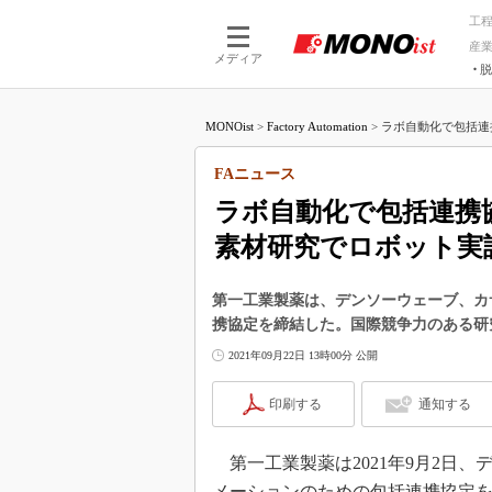
工
産
メディア
脱
つながる技術
AI×技術
MONOist
>
Factory Automation
>
ラボ自動化で包括連
つながる工場
AI×設備
つながるサービ
Physical
FAニュース
ラボ自動化で包括連携
素材研究でロボット実
第一工業製薬は、デンソーウェーブ、カ
携協定を締結した。国際競争力のある研
2021年09月22日 13時00分 公開
印刷する
通知する
第一工業製薬は2021年9月2日
メーションのための包括連携協定