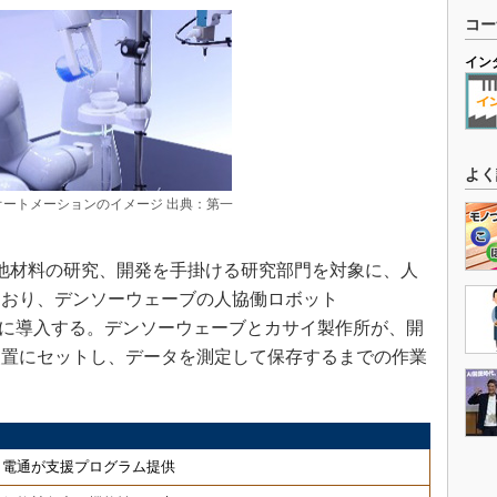
コー
イン
よく
ートメーションのイメージ 出典：第一
池材料の研究、開発を手掛ける研究部門を対象に、人
ており、デンソーウェーブの人協働ロボット
同月に導入する。デンソーウェーブとカサイ製作所が、開
装置にセットし、データを測定して保存するまでの作業
、電通が支援プログラム提供