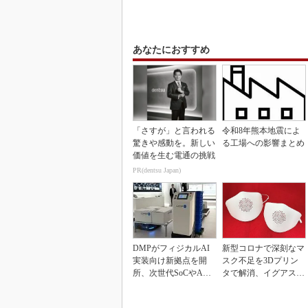
あなたにおすすめ
「さすが」と言われる
令和8年熊本地震によ
驚きや感動を。新しい
る工場への影響まとめ
価値を生む電通の挑戦
PR(dentsu Japan)
DMPがフィジカルAI
新型コロナで深刻なマ
実装向け新拠点を開
スク不足を3Dプリン
所、次世代SoCやAM
タで解消、イグアスが
Rデモを披露
3Dマスクを開発