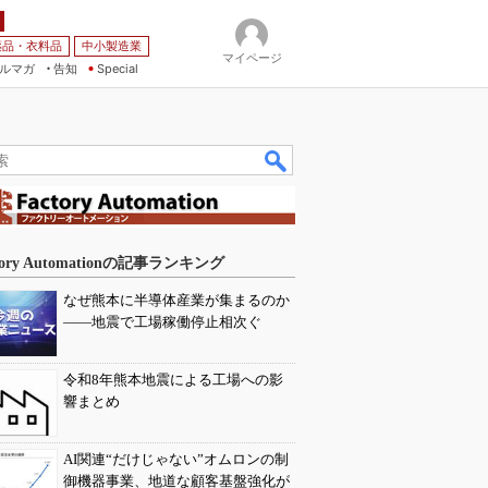
薬品・衣料品
中小製造業
マイページ
ルマガ
告知
Special
tory Automationの記事ランキング
なぜ熊本に半導体産業が集まるのか
――地震で工場稼働停止相次ぐ
令和8年熊本地震による工場への影
響まとめ
AI関連“だけじゃない”オムロンの制
御機器事業、地道な顧客基盤強化が