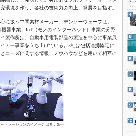
3Dプリンタ
産業オープンネット展
研究環境を作り、各社の技術力の向上、発展を目指す。
デジタルツインとCAE
S＆OP
心に扱う中間素材メーカー。デンソーウェーブは、
制御機器事業、IoT（モノのインターネット）事業の分野
インダストリー4.0
サイ製作所は、自動車用電装部品の製造を中心に事業展
イノベーション
イアー事業を立ち上げている。3社は包括連携協定に
製造業ビッグデータ
ズとニーズに関する情報、ノウハウなどを用いて相互に
メイドインジャパン
植物工場
知財マネジメント
海外生産
グローバル設計・開発
制御セキュリティ
新型コロナへの対応
ートメーションのイメージ 出典：第一