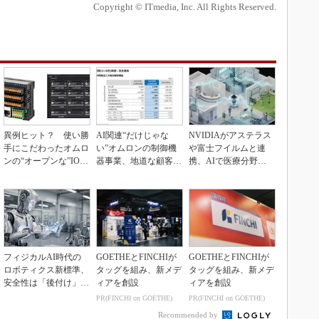
Copyright © ITmedia, Inc. All Rights Reserved.
異例ヒット？ 使い勝
AI関連“だけじゃな
NVIDIAがアステラス
手にこだわったオムロ
い”オムロンの制御機
や富士フイルムと連
ンの“オープンな”IO-L
器事業、地道な顧客基
携、AIで医療分野支
inkマスター
盤強化が結実
援へ
フィジカルAI時代の
GOETHEとFINCHIが
GOETHEとFINCHIが
ロボティクス新標準、
タッグを組み、新メデ
タッグを組み、新メデ
安全性は「後付け」で
ィアを創設
ィアを創設
なく「設計の核心」
PR(FINCHI on GOETHE)
PR(FINCHI on GOETHE)
Recommended by