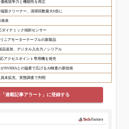
、価格競争力と機能性を両立
端面クリーナー、清掃回数最大6倍に
5発表
対応ダイナミック傾斜センサー
 リニアモーターテーブルの新製品
対応製品追加、デジタル入出力／シリアル
6対応アクセスポイント専用機を発売
NVIDIAとの協業で広げるAI検査の新技術
人員未拡充、実態調査で判明
を「連載記事アラート」に登録する