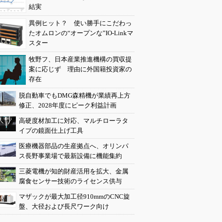
結実
異例ヒット？ 使い勝手にこだわっ
たオムロンの“オープンな”IO-Linkマ
スター
牧野フ、日本産業推進機構の買収提
案に応じず 理由に外国籍投資家の
存在
脱自動車でもDMG森精機が業績再上方
修正、2028年度にピーク利益計画
高硬度材加工に対応、マルチローラタ
イプの鏡面仕上げ工具
医療機器部品の生産拠点へ、オリンパ
ス長野事業場で最新設備に機能集約
三菱電機が知的財産活用を拡大、金属
腐食センサー技術のライセンス供与
マザックが最大加工径910mmのCNC旋
盤、大径および長尺ワーク向け