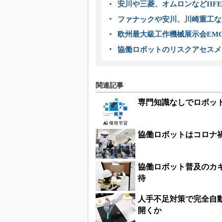
安川や三菱、オムロンなどIIFE
ファナックや安川、川崎重工な
欧州最大級工作機械展示会EMO
協働ロボットのリスクアセスメ
関連記事
専門知識なしでロボッ
協働ロボットはコロナ
協働ロボット普及のカギ
待
人手不足対策で完全自
開くか