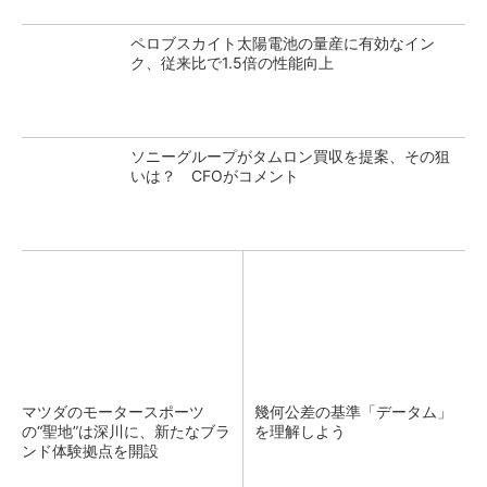
ペロブスカイト太陽電池の量産に有効なイン
ク、従来比で1.5倍の性能向上
ソニーグループがタムロン買収を提案、その狙
いは？ CFOがコメント
マツダのモータースポーツ
幾何公差の基準「データム」
の“聖地”は深川に、新たなブラ
を理解しよう
ンド体験拠点を開設