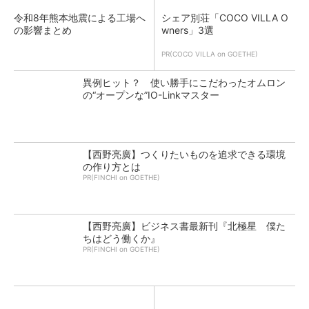
令和8年熊本地震による工場へ
シェア別荘「COCO VILLA O
の影響まとめ
wners」3選
PR(COCO VILLA on GOETHE)
異例ヒット？ 使い勝手にこだわったオムロン
の“オープンな”IO-Linkマスター
【西野亮廣】つくりたいものを追求できる環境
の作り方とは
PR(FINCHI on GOETHE)
【西野亮廣】ビジネス書最新刊『北極星 僕た
ちはどう働くか』
PR(FINCHI on GOETHE)