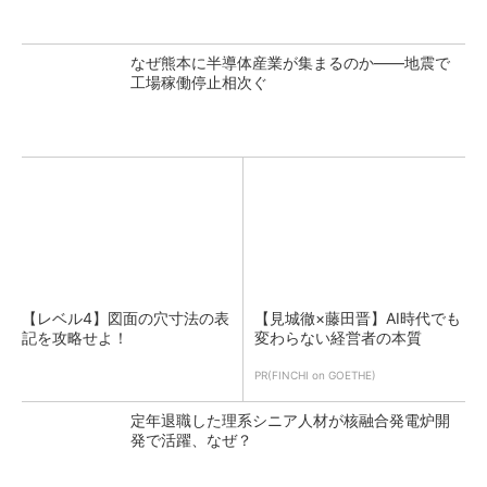
なぜ熊本に半導体産業が集まるのか――地震で
工場稼働停止相次ぐ
【レベル4】図面の穴寸法の表
【見城徹×藤田晋】AI時代でも
記を攻略せよ！
変わらない経営者の本質
PR(FINCHI on GOETHE)
定年退職した理系シニア人材が核融合発電炉開
発で活躍、なぜ？