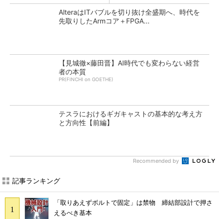
AlteraはITバブルを切り抜け全盛期へ、時代を
先取りしたArmコア＋FPGA...
【見城徹×藤田晋】AI時代でも変わらない経営
者の本質
PR(FINCHI on GOETHE)
テスラにおけるギガキャストの基本的な考え方
と方向性【前編】
Recommended by
記事ランキング
「取りあえずボルトで固定」は禁物 締結部設計で押さ
えるべき基本