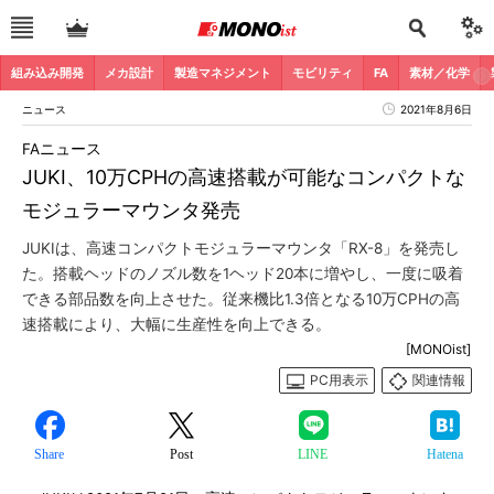
組み込み開発
メカ設計
製造マネジメント
モビリティ
FA
素材／化学
ニュース
2021年8月6日
FAニュース
JUKI、10万CPHの高速搭載が可能なコンパクトな
モジュラーマウンタ発売
JUKIは、高速コンパクトモジュラーマウンタ「RX-8」を発売し
た。搭載ヘッドのノズル数を1ヘッド20本に増やし、一度に吸着
できる部品数を向上させた。従来機比1.3倍となる10万CPHの高
速搭載により、大幅に生産性を向上できる。
[MONOist]
PC用表示
関連情報
Share
Post
LINE
Hatena