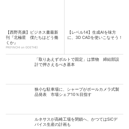
【西野亮廣】ビジネス書最新
【レベル14】生成AIを味方
刊『北極星 僕たちはどう働
に、3D CADを使いこなそう！
くか』
PR(FINCHI on GOETHE)
「取りあえずボルトで固定」は禁物 締結部設
計で押さえるべき基本
狭小な駐車場に、シャープがポールカメラ式製
品発表 市場シェア10％目指す
ルネサスが高崎工場を閉鎖へ、かつてはSiCデ
バイス生産の計画も