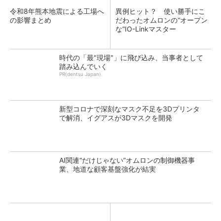
令和8年熊本地震による工場へ
異例ヒット？ 使い勝手にこ
の影響まとめ
だわったオムロンの“オープン
な”IO-Linkマスター
時代の「最"現場"」に飛び込み、当事者として
踏み込んでいく
PR(dentsu Japan)
新型コロナで深刻なマスク不足を3Dプリンタ
で解消、イグアスが3Dマスクを開発
AI関連“だけじゃない”オムロンの制御機器事
業、地道な顧客基盤強化が結実