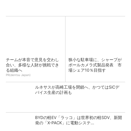
チームが本音で意見を交わし
狭小な駐車場に、シャープが
合い、多様な人財が挑戦でき
ポールカメラ式製品発表 市
る組織へ
場シェア10％目指す
PR(dentsu Japan)
ルネサスが高崎工場を閉鎖へ、かつてはSiCデ
バイス生産の計画も
BYDの軽EV「ラッコ」は世界初の軽SDV、新開
発の「X-PACK」に電動システ...