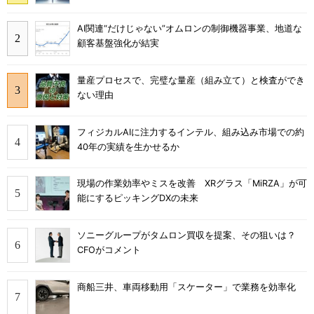
AI関連“だけじゃない”オムロンの制御機器事業、地道な
顧客基盤強化が結実
量産プロセスで、完璧な量産（組み立て）と検査ができ
ない理由
フィジカルAIに注力するインテル、組み込み市場での約
40年の実績を生かせるか
現場の作業効率やミスを改善 XRグラス「MiRZA」が可
能にするピッキングDXの未来
ソニーグループがタムロン買収を提案、その狙いは？
CFOがコメント
商船三井、車両移動用「スケーター」で業務を効率化