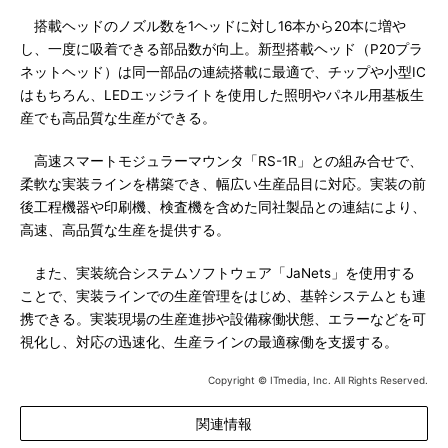
搭載ヘッドのノズル数を1ヘッドに対し16本から20本に増や
し、一度に吸着できる部品数が向上。新型搭載ヘッド（P20プラ
ネットヘッド）は同一部品の連続搭載に最適で、チップや小型IC
はもちろん、LEDエッジライトを使用した照明やパネル用基板生
産でも高品質な生産ができる。
高速スマートモジュラーマウンタ「RS-1R」との組み合せで、
柔軟な実装ラインを構築でき、幅広い生産品目に対応。実装の前
後工程機器や印刷機、検査機を含めた同社製品との連結により、
高速、高品質な生産を提供する。
また、実装統合システムソフトウェア「JaNets」を使用する
ことで、実装ラインでの生産管理をはじめ、基幹システムとも連
携できる。実装現場の生産進捗や設備稼働状態、エラーなどを可
視化し、対応の迅速化、生産ラインの最適稼働を支援する。
Copyright © ITmedia, Inc. All Rights Reserved.
関連情報