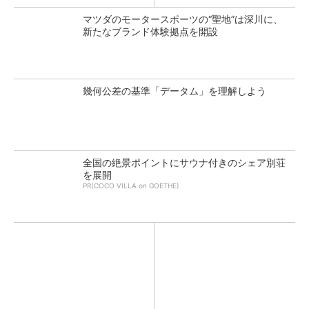
マツダのモータースポーツの“聖地”は深川に、
新たなブランド体験拠点を開設
幾何公差の基準「データム」を理解しよう
全国の絶景ポイントにサウナ付きのシェア別荘
を展開
PR(COCO VILLA on GOETHE)