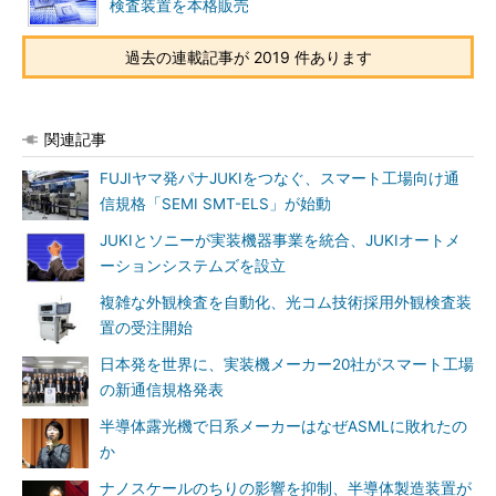
検査装置を本格販売
過去の連載記事が 2019 件あります
関連記事
FUJIヤマ発パナJUKIをつなぐ、スマート工場向け通
信規格「SEMI SMT-ELS」が始動
JUKIとソニーが実装機器事業を統合、JUKIオートメ
ーションシステムズを設立
複雑な外観検査を自動化、光コム技術採用外観検査装
置の受注開始
日本発を世界に、実装機メーカー20社がスマート工場
の新通信規格発表
半導体露光機で日系メーカーはなぜASMLに敗れたの
か
ナノスケールのちりの影響を抑制、半導体製造装置が