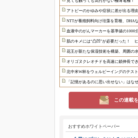
見ても触っても気付かない極薄電極！
アトピーのかゆみや症状に差が出る理由
NTTが養殖飼料向け珪藻を育種、DHAな
血液中のがんマーカーを基準値の1000
肌のキメには“凸凹”が必要だった！ 
花王が新たな保湿技術を構築、周囲の
オリゴヌクレオチドを高速に鎖伸長で
北中米W杯をウェルビーイングのテス
「記憶があるのに思い出せない」はな
この連載
おすすめホワイトペーパー