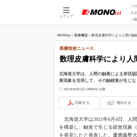
工
産
メディア
脱
つながる技術
AI×技術
MONOist
>
医療機器
>
数理皮膚科学により人間の触錯
つながる工場
AI×設備
つながるサービ
Physical
医療技術ニュース
数理皮膚科学により人
北海道大学は、人間の触覚による形状認
覚現象を活用して、その触錯覚が生じな
2021年06月22日 15時00分 公開
印刷する
通知する
北海道大学は2021年6月4日、
を構築し、触覚で生じる錯覚現象
を発見したと発表した。慶應義塾