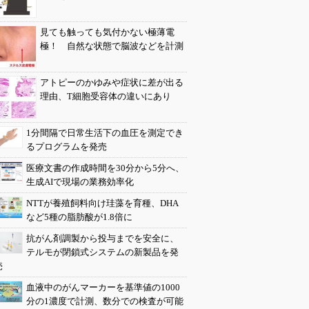
見ても触っても気付かない極薄電
極！ 自然な状態で脳波などを計測
アトピーのかゆみや症状に差が出る
理由、T細胞受容体の違いにあり
1分間隔で日常生活下の血圧を測定でき
るプログラムを発売
医療文書の作成時間を30分から5分へ、
生成AIで現場の業務効率化
NTTが養殖飼料向け珪藻を育種、DHA
など5種の脂肪酸が1.8倍に
抗がん剤調製から投与までを安全に、
テルモが閉鎖式システムの新製品を発
売
血液中のがんマーカーを基準値の1000
分の1濃度で計測、数分での検査が可能