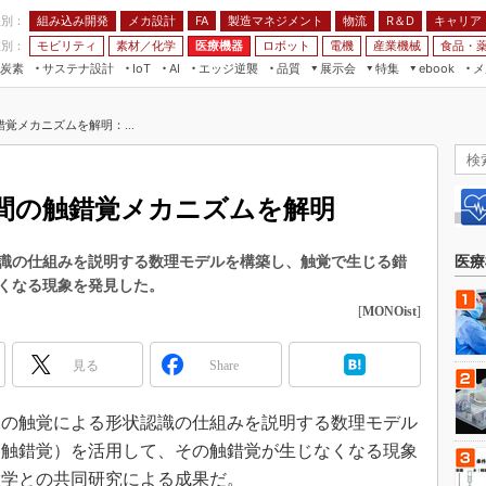
程別：
組み込み開発
メカ設計
製造マネジメント
物流
R＆D
キャリア
FA
業別：
モビリティ
素材／化学
医療機器
ロボット
電機
産業機械
食品・
炭素
サステナ設計
エッジ逆襲
品質
展示会
特集
メ
IoT
AI
ebook
伝承
組み込み開発
CEATEC
読者調査まとめ
編集後記
覚メカニズムを解明：...
JIMTOF
保全
メカ設計
つながるクルマ
組込み/エッジ コンピューティング
ス
 AI
製造マネジメント
5G
展＆IoT/5Gソリューション展
VR／AR
FA
間の触錯覚メカニズムを解明
IIFES
モビリティ
フィールドサービス
国際ロボット展
素材／化学
FPGA
識の仕組みを説明する数理モデルを構築し、触覚で生じる錯
医療
ジャパンモビリティショー
くなる現象を発見した。
組み込み画像技術
TECHNO-FRONTIER
[
MONOist
]
組み込みモデリング
人テク展
Windows Embedded
見る
Share
スマート工場EXPO
車載ソフト開発
EdgeTech+
人間の触覚による形状認識の仕組みを説明する数理モデル
ISO26262
日本ものづくりワールド
（触錯覚）を活用して、その触錯覚が生じなくなる現象
無償設計ツール
AUTOMOTIVE WORLD
大学との共同研究による成果だ。