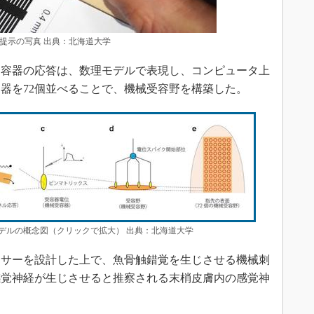
提示の写真 出典：北海道大学
容器の応答は、数理モデルで表現し、コンピュータ上
器を72個並べることで、機械受容野を構築した。
デルの概念図（クリックで拡大） 出典：北海道大学
サーを設計した上で、魚骨触錯覚を生じさせる機械刺
感覚神経が生じさせると推察される末梢皮膚内の感覚神