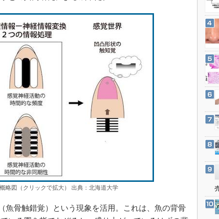
3Dプリンタ
産業オープンネット展
デジタルツインとCAE
S＆OP
インダストリー4.0
イノベーション
製造業ビッグデータ
メイドインジャパン
植物工場
知財マネジメント
海外生産
グローバル設計・開発
制御セキュリティ
新型コロナへの対応
概略図（クリックで拡大） 出典：北海道大学
 Illusion（魚骨触錯覚）という現象を活用。これは、魚の背骨