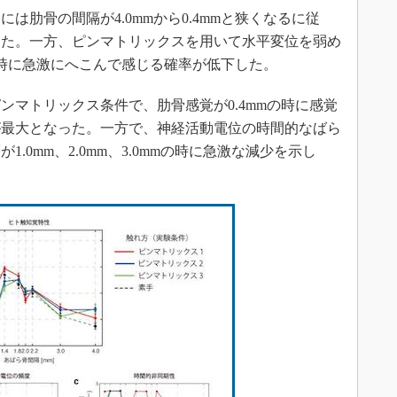
肋骨の間隔が4.0mmから0.4mmと狭くなるに従
った。一方、ピンマトリックスを用いて水平変位を弱め
mmの時に急激にへこんで感じる確率が低下した。
マトリックス条件で、肋骨感覚が0.4mmの時に感覚
が最大となった。一方で、神経活動電位の時間的なばら
.0mm、2.0mm、3.0mmの時に急激な減少を示し