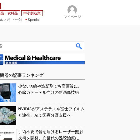
薬品・衣料品
中小製造業
マイページ
ルマガ
告知
Special
機器の記事ランキング
少ないX線や造影剤でも高画質に、
心臓カテーテル向けの新画像技術
NVIDIAがアステラスや富士フイルム
と連携、AIで医療分野支援へ
手術不要で音を届けるレーザー照射
技術を開発、次世代の難聴治療に