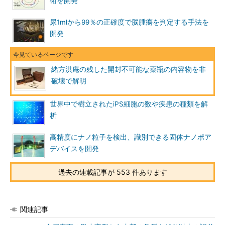
術を開発
尿1mlから99％の正確度で脳腫瘍を判定する手法を
開発
緒方洪庵の残した開封不可能な薬瓶の内容物を非
破壊で解明
世界中で樹立されたiPS細胞の数や疾患の種類を解
析
高精度にナノ粒子を検出、識別できる固体ナノポア
デバイスを開発
過去の連載記事が 553 件あります
関連記事