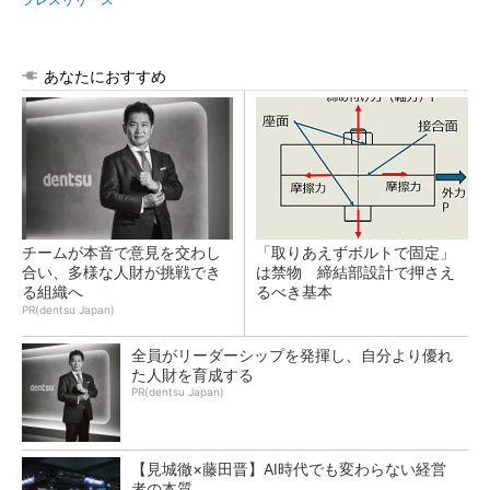
あなたにおすすめ
チームが本音で意見を交わし
「取りあえずボルトで固定」
合い、多様な人財が挑戦でき
は禁物 締結部設計で押さえ
る組織へ
るべき基本
PR(dentsu Japan)
全員がリーダーシップを発揮し、自分より優れ
た人財を育成する
PR(dentsu Japan)
【見城徹×藤田晋】AI時代でも変わらない経営
者の本質