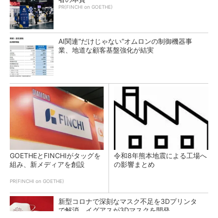
PR(FINCHI on GOETHE)
AI関連“だけじゃない”オムロンの制御機器事
業、地道な顧客基盤強化が結実
GOETHEとFINCHIがタッグを
令和8年熊本地震による工場へ
組み、新メディアを創設
の影響まとめ
PR(FINCHI on GOETHE)
新型コロナで深刻なマスク不足を3Dプリンタ
で解消、イグアスが3Dマスクを開発