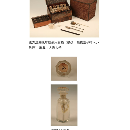
緒方洪庵晩年期使用薬箱（提供：髙橋京子招へい
教授） 出典：大阪大学