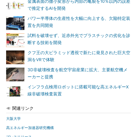
金属表面の微小変形から内部の亀裂を10％以内の誤差
で推定するAIを開発
パワー半導体の生産性を大幅に向上する、欠陥特定装
置を共同開発
試料を破壊せず、近赤外光でプラスチックの劣化を診
断する技術を開発
クフ王の大ピラミッド透視で新たに発見された巨大空
洞をVRで体験
3D非破壊検査を航空宇宙産業に拡大、主要航空機メ
ーカーと提携
インフラ点検用ロボットに搭載可能な高エネルギーX
線非破壊検査装置
関連リンク
大阪大学
高エネルギー加速器研究機構
プレスリリース