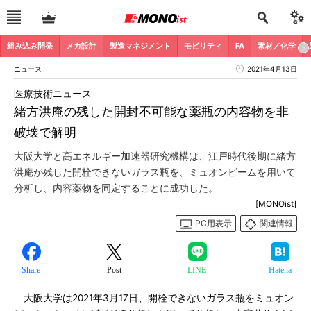
組み込み開発
メカ設計
製造マネジメント
モビリティ
FA
素材／化学
ニュース
2021年4月13日
医療技術ニュース
緒方洪庵の残した開封不可能な薬瓶の内容物を非
破壊で解明
大阪大学と高エネルギー加速器研究機構は、江戸時代後期に緒方
洪庵が残した開栓できないガラス瓶を、ミュオンビームを用いて
分析し、内容薬物を同定することに成功した。
[MONOist]
PC用表示
関連情報
Share
Post
LINE
Hatena
大阪大学は2021年3月17日、開栓できないガラス瓶をミュオン