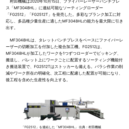
村田機械は2020年10月15日、ファイバーレーザーパンチプレ
ス「MF3048HL」に連結可能なソーティングローダー
「FG2512」「FG2512T」を発売した。多彩なブランク加工に対
応し、多品種少量生産に適したMF3048HLの能力を最大限に引き
出す。
MF3048HLは、タレットパンチプレスをベースにファイバーレ
ーザーの切断加工を付加した複合加工機。FG2512は、
MF3048HLが加工したワークを1つずつローダーでピッキング、
搬送し、パレット上にワークごとに配置するソーティング機能付
き搬送装置で、FG2512Tはストッカーも備える。バラシ作業の削
減やワーク所在の明確化、次工程に配慮した配置が可能になり、
後工程を含めた生産性を向上する。
「FG2512」を連結した「MF3048HL」 出典：村田機械