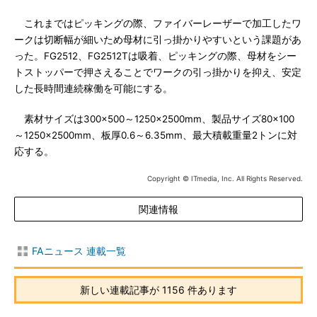
これまではピッキングの際、ファイバーレーザーで加工したワ
ークは切断幅が細いため母材に引っ掛かりやすいという課題があ
った。FG2512、FG2512Tは吸着、ピッキングの際、母材をシー
トストッパーで押さえることでワークの引っ掛かりを抑え、安定
した長時間連続稼働を可能にする。
素材サイズは300×500～1250×2500mm、製品サイズ80×100
～1250×2500mm、板厚0.6～6.35mm、最大積載重量2トンに対
応する。
Copyright © ITmedia, Inc. All Rights Reserved.
関連情報
FAニュース 連載一覧
新しい連載記事が 1156 件あります