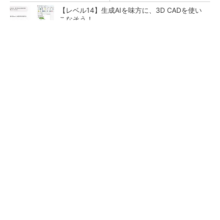
【レベル14】生成AIを味方に、3D CADを使い
こなそう！
SNSアカウントを着実に成長。実はみんなココ
使ってます。
PR(Dreaw合同会社)
狭小な駐車場に、シャープがポールカメラ式製
品発表 市場シェア10％目指す