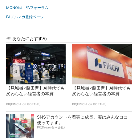
MONOist FAフォーラム
FAメルマガ登録ページ
あなたにおすすめ
【見城徹×藤田晋】AI時代でも
【見城徹×藤田晋】AI時代でも
変わらない経営者の本質
変わらない経営者の本質
PR(FINCHI on GOETHE)
PR(FINCHI on GOETHE)
SNSアカウントを着実に成長。実はみんなココ
使ってます。
PR(Dreaw合同会社)