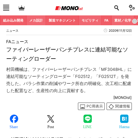
組み込み開発
メカ設計
製造マネジメント
モビリティ
FA
素材／化学
ニュース
2020年11月12日
FAニュース
ファイバーレーザーパンチプレスに連結可能なソ
ーティングローダー
村田機械は、ファイバーレーザーパンチプレス「MF3048HL」に
連結可能なソーティングローダー「FG2512」「FG2512T」を発
売した。バラシ作業の削減やワーク所在の明確化、次工程に配慮
した配置など、生産性の向上に貢献する。
[MONOist]
PC用表示
関連情報
Share
Post
LINE
Hatena