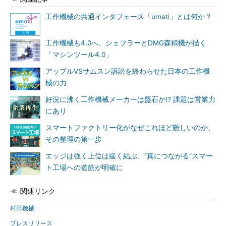
工作機械の共通インタフェース「umati」とは何か？
工作機械も4.0へ、シェフラーとDMG森精機が描く
「マシンツール4.0」
アップルVSサムスン訴訟を終わらせた日本の工作機
械の力
好況に沸く工作機械メーカーは盤石か!? 課題は営業力
にあり
スマートファクトリー化がなぜこれほど難しいのか、
その整理の第一歩
エッジは強く上位は緩く結ぶ、“真につながる”スマー
ト工場への道筋が明確に
関連リンク
村田機械
プレスリリース