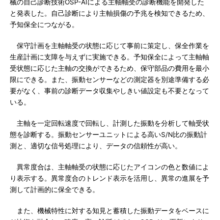
械の自己診断技術OSP-AIによる主軸軸受の診断機能を開発した
と発表した。自己診断により主軸損傷の予兆を検知できるため、
予知保全につながる。
保守計画を主軸軸受の状態に応じて事前に策定し、保全作業を
生産計画に支障を与えずに実施できる。予知保全によって主軸軸
受状態に応じた主軸の交換ができるため、保守部品の費用を最小
限にできる。また、振動センサーなどの測定器を別途準備する必
要がなく、事前の診断データ収集やしきい値設定も不要となって
いる。
主軸を一定回転速度で回転し、計測した振動を分析して軸受状
態を診断する。振動センサーユニットによる高いS/N比の振動計
測と、適切な信号処理により、データの信頼性が高い。
異常度合は、主軸軸受の状態に応じたアイコンの色と数値によ
り表示する。異常度合のトレンド表示を活用し、異常の進展を予
測して計画的に保全できる。
また、機械特性に対する知見と蓄積した振動データをベースに