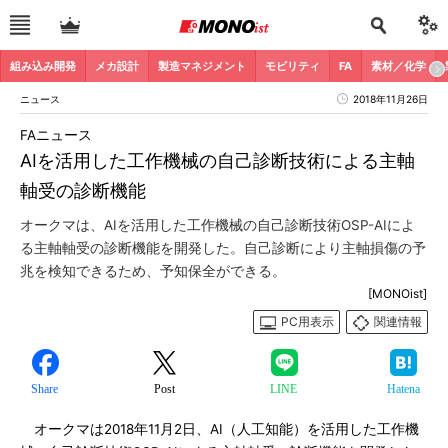
組み込み開発
メカ設計
製造マネジメント
モビリティ
FA
素材／化学
ニュース
2018年11月26日
FAニュース
AIを活用した工作機械の自己診断技術による主軸
軸受の診断機能
オークマは、AIを活用した工作機械の自己診断技術OSP-AIによ
る主軸軸受の診断機能を開発した。自己診断により主軸損傷の予
兆を検知できるため、予知保全ができる。
[MONOist]
PC用表示
関連情報
Share
Post
LINE
Hatena
オークマは2018年11月2日、AI（人工知能）を活用した工作機