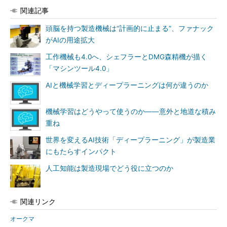
関連記事
頭脳を持つ製造機械は“計画的に止まる”、ファナック
がAIの用途拡大
工作機械も4.0へ、シェフラーとDMG森精機が描く
「マシンツール4.0」
AIと機械学習とディープラーニングは何が違うのか
機械学習はどうやって使うのか――意外と地道な積み
重ね
世界を変えるAI技術「ディープラーニング」が製造業
にもたらすインパクト
人工知能は製造現場でどう役に立つのか
関連リンク
オークマ