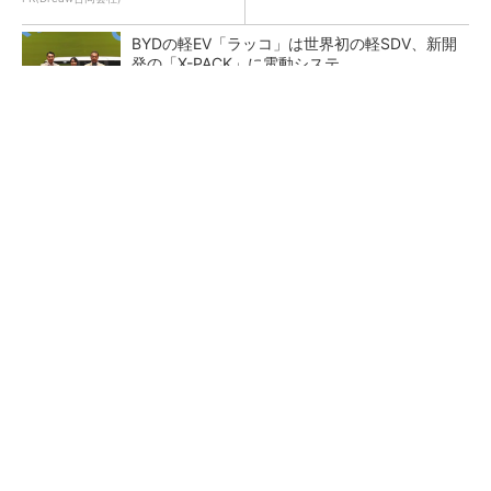
BYDの軽EV「ラッコ」は世界初の軽SDV、新開
発の「X-PACK」に電動システ...
ペロブスカイト太陽電池の量産に有効なイン
ク、従来比で1.5倍の性能向上
【レベル14】生成AIを味方に、3D CADを使い
こなそう！