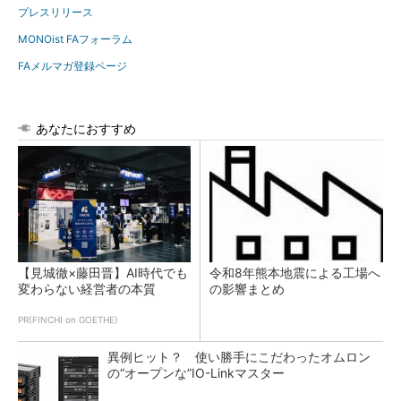
プレスリリース
MONOist FAフォーラム
FAメルマガ登録ページ
あなたにおすすめ
【見城徹×藤田晋】AI時代でも
令和8年熊本地震による工場へ
変わらない経営者の本質
の影響まとめ
PR(FINCHI on GOETHE)
異例ヒット？ 使い勝手にこだわったオムロン
の“オープンな”IO-Linkマスター