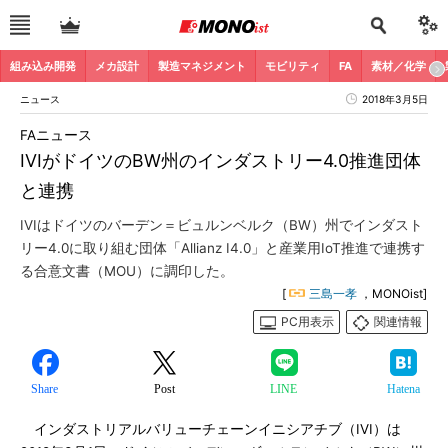
組み込み開発
メカ設計
製造マネジメント
モビリティ
FA
素材／化学
ニュース
2018年3月5日
FAニュース
IVIがドイツのBW州のインダストリー4.0推進団体
と連携
IVIはドイツのバーデン＝ビュルンベルク（BW）州でインダスト
リー4.0に取り組む団体「Allianz I4.0」と産業用IoT推進で連携す
る合意文書（MOU）に調印した。
[
三島一孝
，MONOist]
PC用表示
関連情報
Share
Post
LINE
Hatena
インダストリアルバリューチェーンイニシアチブ（IVI）は