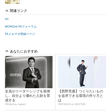
関連リンク
IVI
MONOist FAフォーラム
FAメルマガ登録ページ
あなたにおすすめ
全員がリーダーシップを発揮
【西野亮廣】つくりたいもの
し、自分より優れた人財を育
を追求できる環境の作り方と
成する
は
PR(dentsu Japan)
PR(FINCHI on GOETHE)