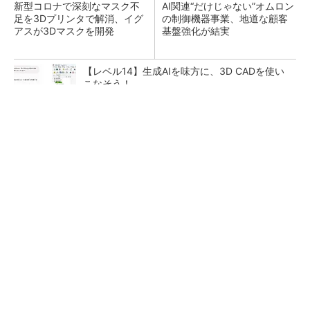
新型コロナで深刻なマスク不
AI関連“だけじゃない”オムロン
足を3Dプリンタで解消、イグ
の制御機器事業、地道な顧客
アスが3Dマスクを開発
基盤強化が結実
【レベル14】生成AIを味方に、3D CADを使い
こなそう！
シェア別荘「COCO VILLA Owners」3選
PR(COCO VILLA on GOETHE)
「取りあえずボルトで固定」は禁物 締結部設
計で押さえるべき基本