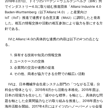
2018年3月1日、ドイツのバーデン＝ヴュルテンベルク（BW）州
でインダストリー4.0に取り組む推進団体「Allianz Industrie 4.0
Baden-Wurttemberg（以下Allianz I4.0）」と産業向け
IoT（IIoT）推進で連携する合意文書（MoU）に調印したと発表
した。相互の情報交換や活動の相互参加により協力を形にする方
針である。
IVIとAllianz I4.0の具体的な連携の内容は以下の4つの点とな
る。
保有する技術や知見の情報交換
ユースケースの交換
企業間の交流や連携の促進
その他、両者が協力できる分野での幅広い活動
IVIは、日本機械学会生産システム部門の「つながる工場」分
科会が母体となり、2015年6月から活動を本格化。2015年度は、
日本の現場力を生かした「緩やかな標準」を軸とし、具体的な問
題を軸とした企業間協力などの取り組みを推進し、2016年度から
海外活動を開始。2017年4月にはドイツのハノーバーメッセ会場