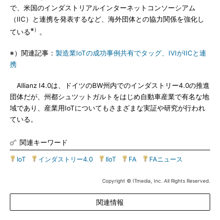
で、米国のインダストリアルインターネットコンソーシアム
（IIC）と連携を発表するなど、海外団体との協力関係を強化し
※）
ている
。
※）関連記事：
製造業IoTの成功事例共有でタッグ、IVIがIICと連
携
Allianz I4.0は、ドイツのBW州内でのインダストリー4.0の推進
団体だが、州都シュツットガルトをはじめ自動車産業で有名な地
域であり、産業用IoTについてもさまざまな実証や研究が行われ
ている。
関連キーワード
IoT
|
インダストリー4.0
|
IIoT
|
FA
|
FAニュース
Copyright © ITmedia, Inc. All Rights Reserved.
関連情報