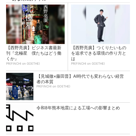
【西野亮廣】ビジネス書最新
【西野亮廣】つくりたいもの
刊『北極星 僕たちはどう働
を追求できる環境の作り方と
くか』
は
PR(FINCHI on GOETHE)
PR(FINCHI on GOETHE)
【見城徹×藤田晋】AI時代でも変わらない経営
者の本質
PR(FINCHI on GOETHE)
令和8年熊本地震による工場への影響まとめ