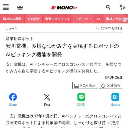
組み込み開発
メカ設計
製造マネジメント
モビリティ
FA
素材／化学
ニュース
2017年11月28日
産業用ロボット
安川電機、多様なつかみ方を実現するロボットの
AIピッキング機能を開発
安川電機は、AIベンチャーのクロスコンパスと共同で、多様なつ
かみ方を自ら学習するAIピッキング機能を開発した。
[MONOist]
PC用表示
関連情報
Share
Post
LINE
Hatena
安川電機は2017年11月21日、AIベンチャーのクロスコンパスと
共同でロボットによる対象物の認識、しっかりと握り持つ“把持