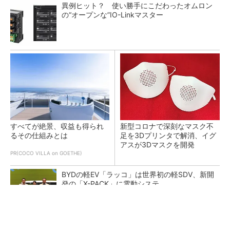
異例ヒット？ 使い勝手にこだわったオムロン
の“オープンな”IO-Linkマスター
すべてが絶景、収益も得られ
新型コロナで深刻なマスク不
るその仕組みとは
足を3Dプリンタで解消、イグ
アスが3Dマスクを開発
PR(COCO VILLA on GOETHE)
BYDの軽EV「ラッコ」は世界初の軽SDV、新開
発の「X-PACK」に電動システ...
ペロブスカイト太陽電池の量産に有効なイン