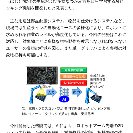
（はじ）”動作の生成および多様なつかみ方を自ら学習するAIピ
ッキング機能を開発したと発表した。
主な用途は部品配膳システム、物品を仕分けるシステムなど。
現場では生産ラインの自動化ニーズの多様化により、ロボットに
求められる作業のレベルが高度化している。今回の開発はこれに
対応し、対象物ごとに多様な把持動作を教示しなければならない
ユーザーの負担の軽減を図る。また単一グリッパによる多種の対
象物把持も可能にする。
安川電機とクロスコンパスが共同で開発したAIピッキング機
能のイメージ（クリックで拡大）出典：安川電機
今回開発した機能では、AIにより、ロボットアーム先端の2D
カメラで取得した画像を解析し対象物品の認識、把持動作の生