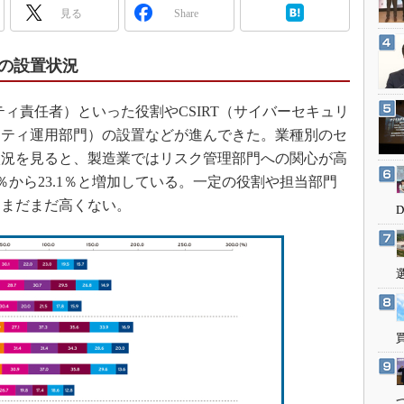
3Dプリンタ
見る
Share
産業オープンネット展
デジタルツインとCAE
S＆OP
の設置状況
インダストリー4.0
ィ責任者）といった役割やCSIRT（サイバーセキュリ
イノベーション
リティ運用部門）の設置などが進んできた。業種別のセ
製造業ビッグデータ
状況を見ると、製造業ではリスク管理部門への関心が高
メイドインジャパン
.9％から23.1％と増加している。一定の役割や担当部門
植物工場
はまだまだ高くない。
知財マネジメント
海外生産
グローバル設計・開発
制御セキュリティ
新型コロナへの対応