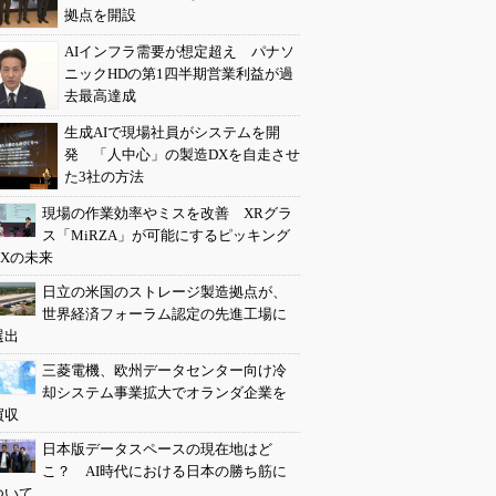
拠点を開設
AIインフラ需要が想定超え パナソ
ニックHDの第1四半期営業利益が過
去最高達成
生成AIで現場社員がシステムを開
発 「人中心」の製造DXを自走させ
た3社の方法
現場の作業効率やミスを改善 XRグラ
ス「MiRZA」が可能にするピッキング
DXの未来
日立の米国のストレージ製造拠点が、
世界経済フォーラム認定の先進工場に
選出
三菱電機、欧州データセンター向け冷
却システム事業拡大でオランダ企業を
買収
日本版データスペースの現在地はど
こ？ AI時代における日本の勝ち筋に
ついて