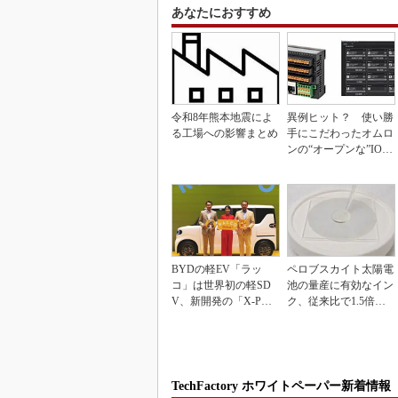
あなたにおすすめ
令和8年熊本地震によ
異例ヒット？ 使い勝
る工場への影響まとめ
手にこだわったオムロ
ンの“オープンな”IO-L
inkマスター
BYDの軽EV「ラッ
ペロブスカイト太陽電
コ」は世界初の軽SD
池の量産に有効なイン
V、新開発の「X-PAC
ク、従来比で1.5倍の
K」に電動システ...
性能向上
TechFactory ホワイトペーパー新着情報