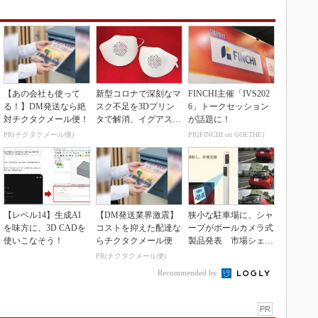
【あの会社も使って
新型コロナで深刻なマ
FINCHI主催「IVS202
る！】DM発送なら絶
スク不足を3Dプリン
6」トークセッション
対チクタクメール便！
タで解消、イグアスが
が話題に！
3Dマスクを開発
PR(チクタクメール便)
PR(FINCHI on GOETHE)
【レベル14】生成AI
【DM発送業界激震】
狭小な駐車場に、シャ
を味方に、3D CADを
コストを抑えた配達な
ープがポールカメラ式
使いこなそう！
らチクタクメール便
製品発表 市場シェア
10％目指す
PR(チクタクメール便)
Recommended by
PR