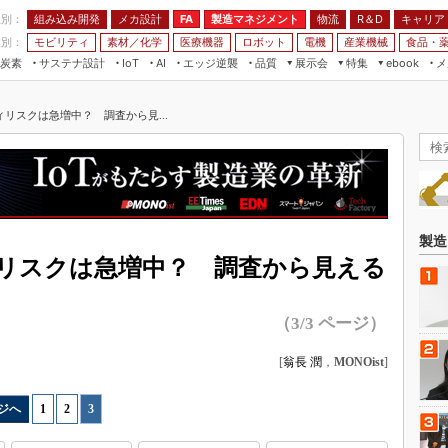
程別：
組み込み開発
メカ設計
製造マネジメント
物流
R＆D
キャリア
FA
業別：
モビリティ
素材／化学
医療機器
ロボット
電機
産業機械
食品・
炭素
サステナ設計
エッジ逆襲
品質
展示会
特集
メ
IoT
AI
ebook
伝承
組み込み開発
CEATEC
読者調査まとめ
編集後記
リスクは急増中？ 調査から見...
JIMTOF
保全
メカ設計
つながるクルマ
組込み/エッジ コンピューティング
ス
 AI
製造マネジメント
5G
展＆IoT/5Gソリューション展
VR／AR
FA
IIFES
モビリティ
フィールドサービス
国際ロボット展
素材／化学
FPGA
製造
ジャパンモビリティショー
リスクは急増中？ 調査から見える
組み込み画像技術
TECHNO-FRONTIER
組み込みモデリング
人テク展
（3/3 ページ）
Windows Embedded
スマート工場EXPO
[
翁長 潤
，
MONOist
]
車載ソフト開発
EdgeTech+
ISO26262
日本ものづくりワールド
ジへ
1
|
2
|
3
無償設計ツール
AUTOMOTIVE WORLD