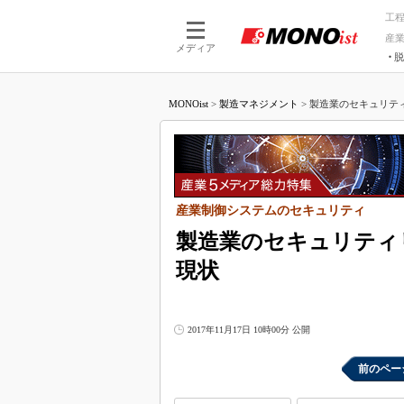
工
産
メディア
脱
つながる技術
AI×技術
MONOist
>
製造マネジメント
>
製造業のセキュリティ
つながる工場
AI×設備
つながるサービ
Physical
産業制御システムのセキュリティ
製造業のセキュリティ
現状
2017年11月17日 10時00分 公開
前のペー