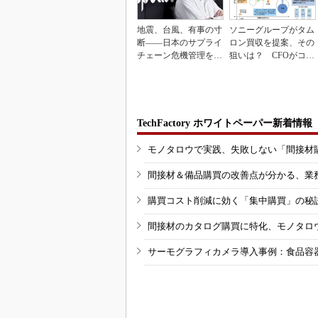
地震、台風、有事の寸
ソニーグループがタム
断――日本のサプライ
ロン買収を提案、その
チェーン危機管理を変
狙いは？ CFOがコメ
えるとき
ント
TechFactory ホワイトペーパー新着情報
モノタロウで実践、失敗しない「間接材
間接材＆備品購買の改善点が分かる、業
購買コスト削減に効く「集中購買」の秘
間接材のカタログ購買に特化、モノタロ
サーモグラフィカメラ導入事例：食品容