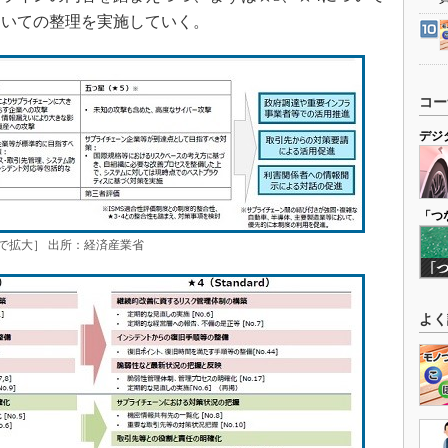
ついての整理を実施していく。
コー
デジ
「つ
で拡大］ 出所：経済産業省
よく