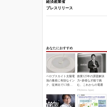
経済産業省
プレスリリース
あなたにおすすめ
ペロブスカイト太陽電
創業125年の課題解決
池の量産に有効なイン
力×多様な才能で挑
ク、従来比で1.5倍の
む、これからの電通
性能向上
PR(dentsu Japan)