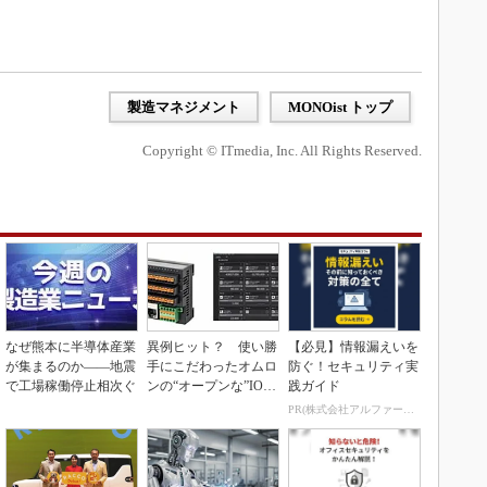
製造マネジメント
MONOist トップ
Copyright © ITmedia, Inc. All Rights Reserved.
なぜ熊本に半導体産業
異例ヒット？ 使い勝
【必見】情報漏えいを
が集まるのか――地震
手にこだわったオムロ
防ぐ！セキュリティ実
で工場稼働停止相次ぐ
ンの“オープンな”IO-L
践ガイド
inkマスター
PR(株式会社アルファーテクノ)