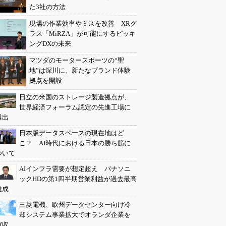
た3社の方法
現場の作業効率やミスを改善 XRグ
ラス「MiRZA」が可能にするピッキ
ングDXの未来
マツダのモータースポーツの“聖
地”は深川に、新たなブランド体験
拠点を開設
日立の米国のストレージ製造拠点が、
世界経済フォーラム認定の先進工場に
選出
日本版データスペースの現在地はど
こ？ AI時代における日本の勝ち筋に
ついて
AIインフラ需要が想定超え パナソニ
ックHDの第1四半期営業利益が過去最高
達成
三菱電機、欧州データセンター向け冷
却システム事業拡大でオランダ企業を
買収