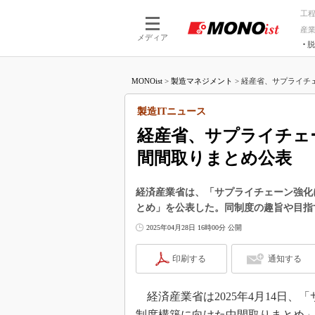
工
産
メディア
脱
つながる技術
AI×技術
MONOist
>
製造マネジメント
>
経産省、サプライチェ
つながる工場
AI×設備
つながるサービ
Physical
製造ITニュース
経産省、サプライチェ
間間取りまとめ公表
経済産業省は、「サプライチェーン強化
とめ」を公表した。同制度の趣旨や目指
2025年04月28日 16時00分 公開
印刷する
通知する
経済産業省は2025年4月14日
制度構築に向けた中間取りまとめ