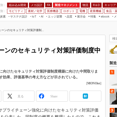
程別：
組み込み開発
メカ設計
製造マネジメント
物流
R＆D
キャリア
FA
業別：
モビリティ
素材／化学
医療機器
ロボット
電機
産業機械
食品・
炭素
サステナ設計
エッジ逆襲
品質
展示会
特集
メ
IoT
AI
ebook
伝承
組み込み開発
CEATEC
読者調査まとめ
編集後記
ーンのセキュリティ対策評価制...
JIMTOF
保全
メカ設計
つながるクルマ
組込み/エッジ コンピューティング
ス
 AI
製造マネジメント
5G
展＆IoT/5Gソリューション展
VR／AR
FA
ーンのセキュリティ対策評価制度中
IIFES
モビリティ
フィールドサービス
国際ロボット展
素材／化学
FPGA
製造
ジャパンモビリティショー
組み込み画像技術
に向けたセキュリティ対策評価制度構築に向けた中間取りま
TECHNO-FRONTIER
す効果、評価基準の考え方などが示されている。
組み込みモデリング
人テク展
[
MONOist
]
Windows Embedded
スマート工場EXPO
車載ソフト開発
見る
Share
EdgeTech+
ISO26262
日本ものづくりワールド
、「サプライチェーン強化に向けたセキュリティ対策評価
無償設計ツール
AUTOMOTIVE WORLD
」を公表した。同制度の概要を整理したもので、これま