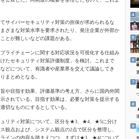
3Dプリンタ
産業オープンネット展
デジタルツインとCAE
S＆OP
てサイバーセキュリティ対策の担保が求められるな
さまざまな対策水準を要求されたり、発注企業が外部か
インダストリー4.0
ることが難しいなどの課題がある。
イノベーション
製造業ビッグデータ
プライチェーンに関する対応状況を可視化する仕組み
メイドインジャパン
向けたセキュリティ対策評価制度」を検討。これまで
容などについて、有識者や産業界を交えて議論してき
植物工場
取りまとめとなる。
知財マネジメント
海外生産
旨や目指す効果、評価基準の考え方、さらに国内外関
グローバル設計・開発
て示されている。目指す効果は、必要な対策を提示する
つ適切なものにするとしている。
制御セキュリティ
新型コロナへの対応
リティ対策について、区分を★3、★4、★5に分け
ス観点および、システム観点の2点で区分を整理し、
ラインの内容を踏まえつつ、まずは★3、★4について