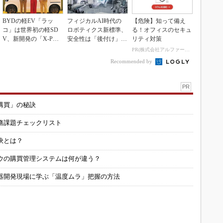
BYDの軽EV「ラッ
フィジカルAI時代の
【危険】知って備え
コ」は世界初の軽SD
ロボティクス新標準、
る！オフィスのセキュ
V、新開発の「X-PAC
安全性は「後付け」で
リティ対策
K」に電動システ...
なく「設計の核心」
PR(株式会社アルファーテクノ)
Recommended by
PR
購買」の秘訣
務課題チェックリスト
訣とは？
ウの購買管理システムは何が違う？
器開発現場に学ぶ「温度ムラ」把握の方法