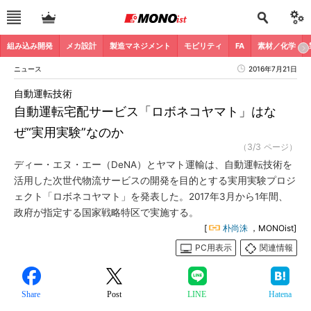
組み込み開発
メカ設計
製造マネジメント
モビリティ
FA
素材／化学
ニュース
2016年7月21日
自動運転技術
自動運転宅配サービス「ロボネコヤマト」はな
ぜ“実用実験”なのか
（3/3 ページ）
ディー・エヌ・エー（DeNA）とヤマト運輸は、自動運転技術を
活用した次世代物流サービスの開発を目的とする実用実験プロジ
ェクト「ロボネコヤマト」を発表した。2017年3月から1年間、
政府が指定する国家戦略特区で実施する。
[
朴尚洙
，MONOist]
PC用表示
関連情報
Share
Post
LINE
Hatena