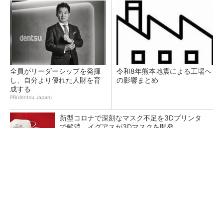
全員がリーダーシップを発揮
令和8年熊本地震による工場へ
し、自分より優れた人財を育
の影響まとめ
成する
PR(dentsu Japan)
新型コロナで深刻なマスク不足を3Dプリンタ
で解消、イグアスが3Dマスクを開発
【レベル14】生成AIを味方に、3D CADを使い
こなそう！
狭小な駐車場に、シャープがポールカメラ式製