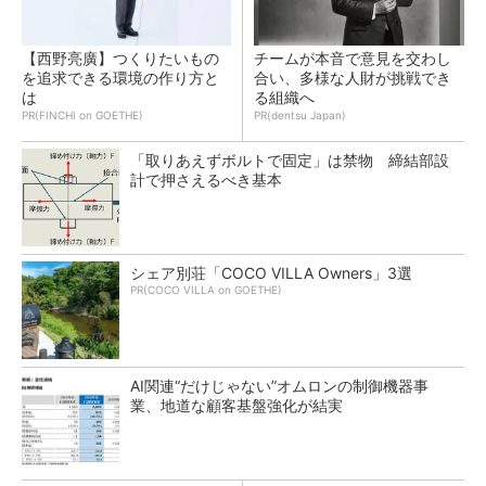
【西野亮廣】つくりたいもの
チームが本音で意見を交わし
を追求できる環境の作り方と
合い、多様な人財が挑戦でき
は
る組織へ
PR(FINCHI on GOETHE)
PR(dentsu Japan)
「取りあえずボルトで固定」は禁物 締結部設
計で押さえるべき基本
シェア別荘「COCO VILLA Owners」3選
PR(COCO VILLA on GOETHE)
AI関連“だけじゃない”オムロンの制御機器事
業、地道な顧客基盤強化が結実