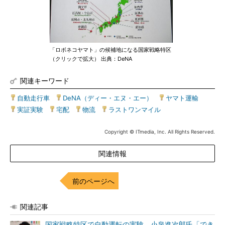
「ロボネコヤマト」の候補地になる国家戦略特区
（クリックで拡大） 出典：DeNA
関連キーワード
自動走行車
|
DeNA（ディー・エヌ・エー）
|
ヤマト運輸
|
実証実験
|
宅配
|
物流
|
ラストワンマイル
Copyright © ITmedia, Inc. All Rights Reserved.
関連情報
前のページへ
関連記事
国家戦略特区で自動運転の実験、小泉進次郎氏「でき