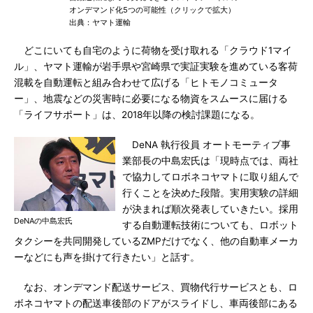
オンデマンド化5つの可能性（クリックで拡大）
出典：ヤマト運輸
どこにいても自宅のように荷物を受け取れる「クラウド1マイ
ル」、ヤマト運輸が岩手県や宮崎県で実証実験を進めている客荷
混載を自動運転と組み合わせて広げる「ヒトモノコミュータ
ー」、地震などの災害時に必要になる物資をスムースに届ける
「ライフサポート」は、2018年以降の検討課題になる。
DeNA 執行役員 オートモーティブ事
業部長の中島宏氏は「現時点では、両社
で協力してロボネコヤマトに取り組んで
行くことを決めた段階。実用実験の詳細
が決まれば順次発表していきたい。採用
DeNAの中島宏氏
する自動運転技術についても、ロボット
タクシーを共同開発しているZMPだけでなく、他の自動車メーカ
ーなどにも声を掛けて行きたい」と話す。
なお、オンデマンド配送サービス、買物代行サービスとも、ロ
ボネコヤマトの配送車後部のドアがスライドし、車両後部にある