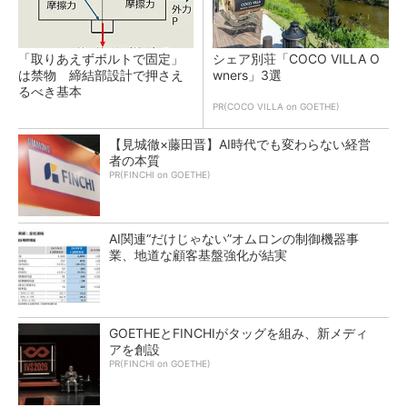
「取りあえずボルトで固定」
シェア別荘「COCO VILLA O
は禁物 締結部設計で押さえ
wners」3選
るべき基本
PR(COCO VILLA on GOETHE)
【見城徹×藤田晋】AI時代でも変わらない経営
者の本質
PR(FINCHI on GOETHE)
AI関連“だけじゃない”オムロンの制御機器事
業、地道な顧客基盤強化が結実
GOETHEとFINCHIがタッグを組み、新メディ
アを創設
PR(FINCHI on GOETHE)