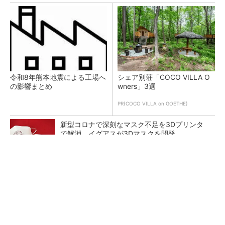
令和8年熊本地震による工場へ
シェア別荘「COCO VILLA O
の影響まとめ
wners」3選
PR(COCO VILLA on GOETHE)
新型コロナで深刻なマスク不足を3Dプリンタ
で解消、イグアスが3Dマスクを開発
【レベル14】生成AIを味方に、3D CADを使い
こなそう！