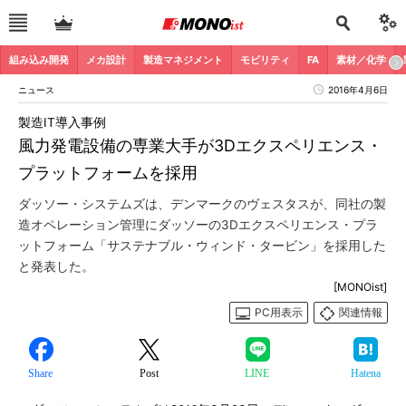
組み込み開発
メカ設計
製造マネジメント
モビリティ
FA
素材／化学
ニュース
2016年4月6日
製造IT導入事例
風力発電設備の専業大手が3Dエクスペリエンス・
プラットフォームを採用
ダッソー・システムズは、デンマークのヴェスタスが、同社の製
造オペレーション管理にダッソーの3Dエクスペリエンス・プラ
ットフォーム「サステナブル・ウィンド・タービン」を採用した
と発表した。
[MONOist]
PC用表示
関連情報
Share
Post
LINE
Hatena