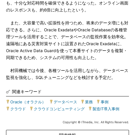
も、十分な対応時間を確保できるようになった。オンライン画面
のレスポンスも、約6倍に向上したという。
また、大容量で高い拡張性を持つため、将来のデータ増にも対
応できる。さらに、Oracle ExadataやOracle Databaseの各種管
理ツールを活用することで、データベースの監視作業を効率化。
遠隔地にある災害対策サイトに設置されたOracle Exadataに、
Oracle Active Data Guardを使って本番サイトのデータを複製・
同期できるため、システムの可用性も向上した。
村田機械では今後、各種ツールを活用しながら、データベース
監視を強化し、SQLチューニングなどを検討する予定だ。
関連キーワード
Oracle（オラクル）
|
データベース
|
業務
|
事例
|
クラウド
|
クラウドコンピューティング
|
製造IT導入事例
Copyright © ITmedia, Inc. All Rights Reserved.