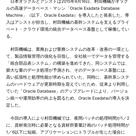
日本オラクルとアシストは2015年9月16日、村田機械がオラク
ルの高速データベース・マシン「Oracle Exadata Database
Machine」（以下、Oracle Exadata）を導入したと発表した。導
入はアシストが担当し、村田機械の基幹システムを支えるプライ
ベート・クラウド環境の統合データベース基盤として稼働してい
る。
村田機械は、業務および業務システムの改革・改善の一環とし
て、製品情報管理の強化を目指し、全社統一でデータを管理する
「統合部品表システム」の構築を進めてきた。同システムでは、
膨大な量のデータ処理が予測され、そのデータベース基盤には、
高い拡張性と処理性能が求められていた。同時に、基幹系システ
ムのハードウェアが更新時期を迎えていたため、従来より利用し
ていた「Oracle Database」のアップグレードにより、バージョ
ン統一や運用効率の向上を図るため、Oracle Exadataの導入を決
定した。
今回の導入により村田機械では、夜間バッチの処理時間が1／2
に、資材発注時に必要となる資材所要量計画のバッチ処理時間が
1／6以下に短縮。アプリケーションにトラブルが生じた場合に