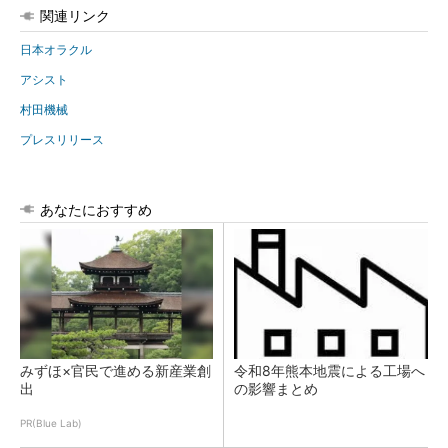
関連リンク
日本オラクル
アシスト
村田機械
プレスリリース
あなたにおすすめ
みずほ×官民で進める新産業創
令和8年熊本地震による工場へ
出
の影響まとめ
PR(Blue Lab)