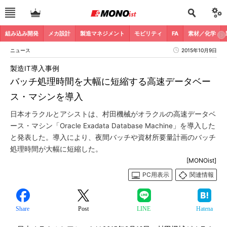
組み込み開発
メカ設計
製造マネジメント
モビリティ
FA
素材／化学
ニュース
2015年10月9日
製造IT導入事例
バッチ処理時間を大幅に短縮する高速データベー
ス・マシンを導入
日本オラクルとアシストは、村田機械がオラクルの高速データベ
ース・マシン「Oracle Exadata Database Machine」を導入した
と発表した。導入により、夜間バッチや資材所要量計画のバッチ
処理時間が大幅に短縮した。
[MONOist]
PC用表示
関連情報
Share
Post
LINE
Hatena