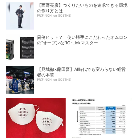
【西野亮廣】つくりたいものを追求できる環境
の作り方とは
PR(FINCHI on GOETHE)
異例ヒット？ 使い勝手にこだわったオムロン
の“オープンな”IO-Linkマスター
【見城徹×藤田晋】AI時代でも変わらない経営
者の本質
PR(FINCHI on GOETHE)