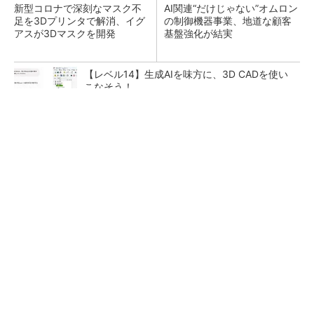
新型コロナで深刻なマスク不
AI関連“だけじゃない”オムロン
足を3Dプリンタで解消、イグ
の制御機器事業、地道な顧客
アスが3Dマスクを開発
基盤強化が結実
【レベル14】生成AIを味方に、3D CADを使い
こなそう！
【見城徹×藤田晋】AI時代でも変わらない経営
者の本質
PR(FINCHI on GOETHE)
「取りあえずボルトで固定」は禁物 締結部設
計で押さえるべき基本