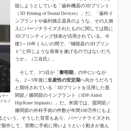
脱しようとしている「歯科機器の3Dプリント
（3D Printing of Dental Devices）」だ。「歯科イ
ンプラントや歯列矯正器具のような、その人個
人にパーソナライズされたものに関しては既に
3Dプリンティング技術が活用されている。今
後5～10年くらいの間で、“補聴器の3Dプリン
ト”と同じような発展を遂げるのではないだろ
うか」（三谷氏）。
そして、3つ目が「
黎明期
」の中にいなが
ら、2～5年後に
生産性の安定期
へ向かうだろう
と期待されている「3Dプリントを活用した股
関節／膝関節のインプラント（3DP-Aided
＆サー
ング＆プ
Hip/Knee Implants）」だ。米国では、股関節／
膝関節の外科手術の件数が年間100万件にも上
なるという。そうした背景もあり、パーソナライズされ
で製作して、実際に手術に用いようという動きが進ん