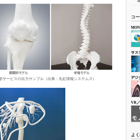
コー
MO
サス
デジ
造形サービスの出力サンプル（出典：丸紅情報システムズ）
VR
よく