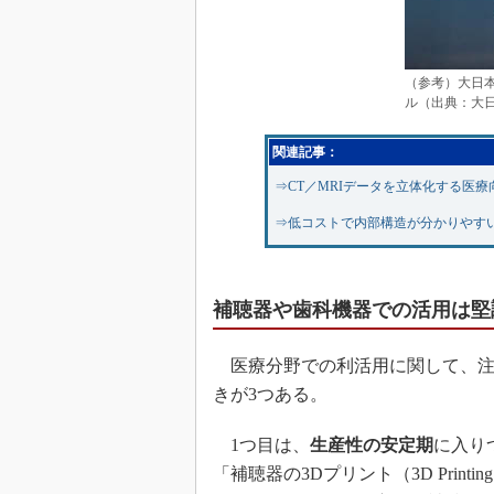
（参考）大日本
ル（出典：大
関連記事：
⇒CT／MRIデータを立体化する医療
⇒低コストで内部構造が分かりやすい
補聴器や歯科機器での活用は堅
医療分野での利活用に関して、注
きが3つある。
1つ目は、
生産性の安定期
に入り
「補聴器の3Dプリント（3D Printing of