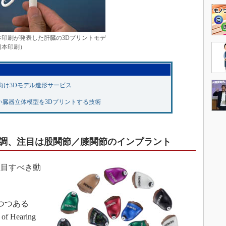
印刷が発表した肝臓の3Dプリントモデ
日本印刷）
向け3Dモデル造形サービス
臓器立体模型を3Dプリントする技術
調、注目は股関節／膝関節のインプラント
目すべき動
つつある
 Hearing