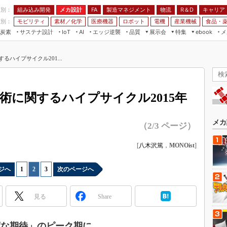
程別：
組み込み開発
メカ設計
製造マネジメント
物流
R＆D
キャリア
FA
業別：
モビリティ
素材／化学
医療機器
ロボット
電機
産業機械
食品・
炭素
サステナ設計
エッジ逆襲
品質
展示会
特集
メ
IoT
AI
ebook
伝承
組み込み開発
CEATEC
読者調査まとめ
編集後記
るハイプサイクル201...
JIMTOF
保全
メカ設計
つながるクルマ
組込み/エッジ コンピューティング
ス
 AI
製造マネジメント
5G
展＆IoT/5Gソリューション展
VR／AR
FA
術に関するハイプサイクル2015年
IIFES
モビリティ
フィールドサービス
国際ロボット展
素材／化学
FPGA
メカ
（2/3 ページ）
ジャパンモビリティショー
組み込み画像技術
TECHNO-FRONTIER
[
八木沢篤
，
MONOist
]
組み込みモデリング
人テク展
Windows Embedded
ジへ
1
|
2
|
3
次のページへ
スマート工場EXPO
車載ソフト開発
EdgeTech+
見る
Share
ISO26262
日本ものづくりワールド
無償設計ツール
AUTOMOTIVE WORLD
度な期待」のピーク期に