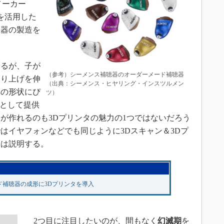
メーカー
を活用した
聴器の製造を
るが、子が
（参考）シーメンス補聴器のオーダーメード補聴器
売り上げを伸
（出典：シーメンス・ヒヤリング・インスツルメン
耳の形状にぴ
ツ）
”として提供
が作れるのも3Dプリンタの魅力の1つではないだろう
はイヤフォンなどでも同じように3Dスキャン＆3Dプ
氏は説明する。
補聴器の成形に3Dプリンタを導入
2つ目に注目したいのが、間もなく
幻滅期
を