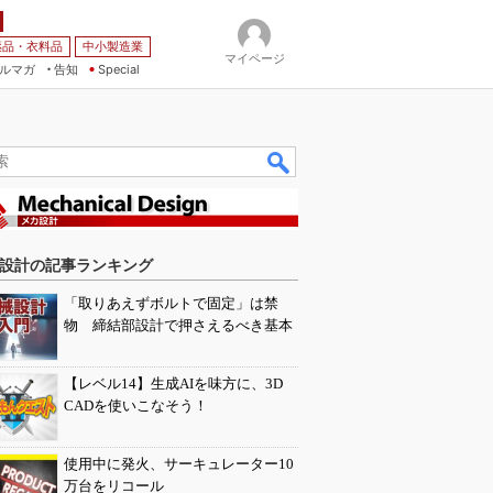
薬品・衣料品
中小製造業
マイページ
ルマガ
告知
Special
設計の記事ランキング
「取りあえずボルトで固定」は禁
物 締結部設計で押さえるべき基本
【レベル14】生成AIを味方に、3D
CADを使いこなそう！
使用中に発火、サーキュレーター10
万台をリコール