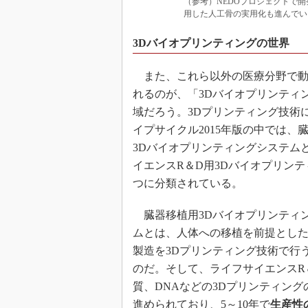
（参考）NEDOプロジェクトで開
用した人工骨の実用化も進んでい
3Dバイオプリンティングの世界
また、これら以外の医療分野で動
れるのが、「3Dバイオプリンティ
域だろう。3Dプリンティング技術
イプサイクル2015年版の中では、
3Dバイオプリンティングシステム
イエンスR＆D用3Dバイオプリンテ
つに分類されている。
臓器移植用3Dバイオプリンティ
ムとは、人体への移植を前提とし
製造を3Dプリンティング技術で行
のだ。そして、ライフサイエンスR
質、DNAなどの3Dプリンティン
進められており、5～10年で
生産性