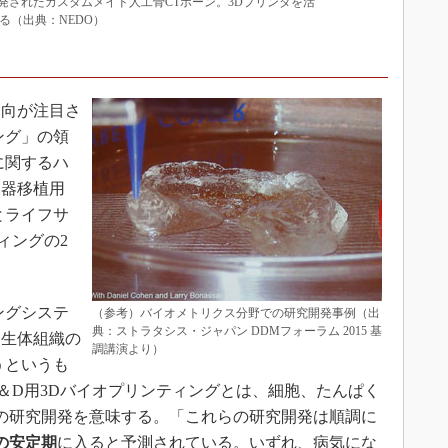
発されたカスタムメイド人工骨CTボーン。3Dプリンタを活
る（出典：NEDO）
向が注目さ
ング」の領
に関するハ
臓器移植用
とライフサ
ィングの2
ングシステ
（参考）バイオメトリクス分野での研究開発事例（出
典：ストラタシス・ジャパン DDMフォーラム 2015 基
た生体組織の
調講演より）
うというも
＆D用3Dバイオプリンティングとは、細胞、たんぱく
グの研究開発を意味する。「これらの研究開発は順調に
の安定期
に入ると予測されている。いずれ、病気にな