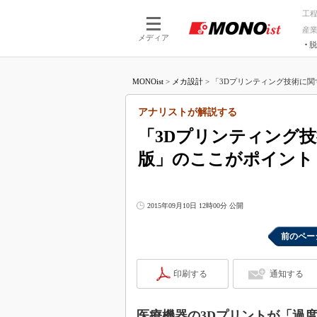
工
産
メディア
脱
つながる技術
AI×技術
MONOist
>
メカ設計
>
「3Dプリンティング技術に関す
つながる工場
AI×設備
つながるサービ
Physical
アナリストが解説する
「3Dプリンティング技
版」のここがポイント
2015年09月10日 12時00分 公開
前のペー
印刷する
通知する
医療機器の3Dプリントが「過