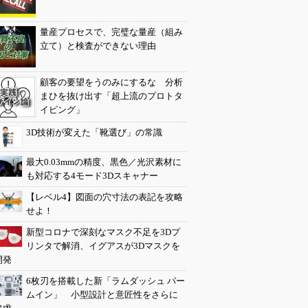
量産プロセスで、完璧な量産（組み
立て）と検査ができない理由
顧客の要望をうのみにするな 分析
まひを抜け出す「超上流のプロトタ
イピング」
3D技術が変えた「靴選び」の常識
最大0.03mmの精度、黒色／光沢素材に
も対応する4モード3Dスキャナー
【レベル4】図面の穴寸法の表記を攻略
せよ！
新型コロナで深刻なマスク不足を3Dプ
リンタで解消、イグアスが3Dマスクを
開発
6枚刃を搭載した新「ラムダッシュ パー
ムイン」 小型設計と意匠性をさらに