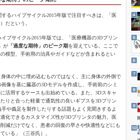
3Dプリンタ
産業オープンネット展
デジタルツインとCAE
するハイプサイクル2015年版で注目すべきは、「医
S＆OP
氏）だという。
インダストリー4.0
イプサイクル2015年版では、「医療機器の3Dプリン
イノベーション
s）」が
「過度な期待」のピーク期
を迎えている。ここで
製造業ビッグデータ
器の模型、手術用の治具やガイドなどが含まれるとい
メイドインジャパン
植物工場
、身体の中に埋め込むものではなく、主に身体の外側で
知財マネジメント
Iの画像を基に臓器の3Dモデルを作成し、手術前のシミ
海外生産
に活用するケースも出始めている。また、3Dスキャ
グローバル設計・開発
たりと合った軽量で通気性の良いギプスを3Dプリン
義手や義足を製作したりする話題もよく見聞きするよ
制御セキュリティ
適化できるカスタマイズ性が3Dプリンタの魅力。医
新型コロナへの対応
ト削減だけでなく、患者の回復の早さや快適性などにも
めている」（三谷氏）。