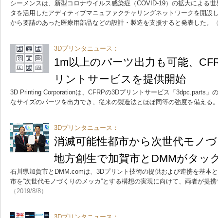
シーメンスは、新型コロナウイルス感染症（COVID-19）の拡大による
タを活用したアディティブマニュファクチャリングネットワークを開設
から要請のあった医療用部品などの設計・製造を支援すると発表した。
（
3Dプリンタニュース：
1m以上のパーツ出力も可能、CF
リントサービスを提供開始
3D Printing Corporationは、CFRPの3Dプリントサービス「3dpc.p
なサイズのパーツを出力でき、従来の製造法とほぼ同等の強度を備える
3Dプリンタニュース：
消滅可能性都市から次世代モノ
地方創生で加賀市とDMMがタッ
石川県加賀市とDMM.comは、3Dプリント技術の提供および連携を基本
市を“次世代モノづくりのメッカ”とする構想の実現に向けて、両者が提
（2019/8/8）
3Dプリンタニュース：