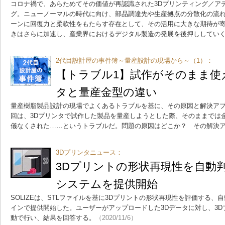
コロナ禍で、あらためてその価値が再認識された3Dプリンティング／ア
グ。ニューノーマルの時代に向け、部品調達先や生産拠点の分散化の流
ーンに回復力と柔軟性をもたらす存在として、その活用に大きな期待が寄せ
きはさらに加速し、産業界におけるデジタル製造の発展を後押ししてい
2代目設計屋の事件簿～量産設計の現場から～（1）：
【トラブル1】試作がそのまま使え
タと量産金型の違い
量産樹脂製品設計の現場でよくあるトラブルを基に、その原因と解決アプ
回は、3Dプリンタで試作した製品を量産しようとした際、そのままでは
儀なくされた……というトラブルだ。問題の原因はどこか？ その解決
3Dプリンタニュース：
3Dプリントの形状再現性を自動判
システムを提供開始
SOLIZEは、STLファイルを基に3Dプリントの形状再現性を評価する、
インで提供開始した。ユーザーがアップロードした3Dデータに対し、3
動で行い、結果を回答する。
（2020/11/6）