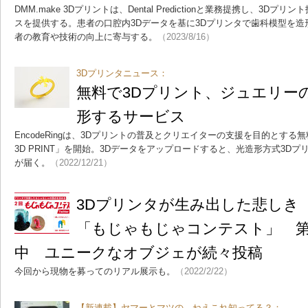
DMM.make 3Dプリントは、Dental Predictionと業務提携し、3
スを提供する。患者の口腔内3Dデータを基に3Dプリンタで歯科模型を
者の教育や技術の向上に寄与する。
（2023/8/16）
3Dプリンタニュース：
無料で3Dプリント、ジュエリー
形するサービス
EncodeRingは、3Dプリントの普及とクリエイターの支援を目的とする無
3D PRINT」を開始。3Dデータをアップロードすると、光造形方式3D
が届く。
（2022/12/21）
3Dプリンタが生み出した悲しき
「もじゃもじゃコンテスト」 第
中 ユニークなオブジェが続々投稿
今回から現物を募ってのリアル展示も。
（2022/2/22）
【新連載】ヤマーとマツの、ねえこれ知ってる？：