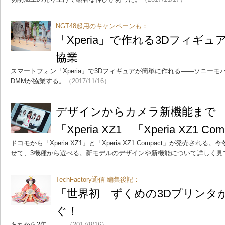
NGT48起用のキャンペーンも：
「Xperia」で作れる3Dフィギ
協業
スマートフォン「Xperia」で3Dフィギュアが簡単に作れる――ソニー
DMMが協業する。
（2017/11/16）
デザインからカメラ新機能まで
「Xperia XZ1」「Xperia XZ1 Com
ドコモから「Xperia XZ1」と「Xperia XZ1 Compact」が発売される。今冬
せて、3機種から選べる。新モデルのデザインや新機能について詳しく見
TechFactory通信 編集後記：
「世界初」ずくめの3Dプリンタ
ぐ！
あれから2年――。
（2017/9/16）