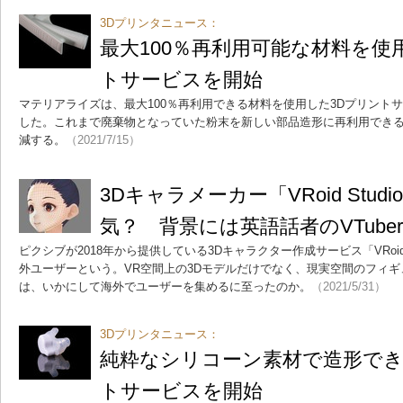
3Dプリンタニュース：
最大100％再利用可能な材料を使
トサービスを開始
マテリアライズは、最大100％再利用できる材料を使用した3Dプリントサービス「
した。これまで廃棄物となっていた粉末を新しい部品造形に再利用でき
減する。
（2021/7/15）
3Dキャラメーカー「VRoid Stu
気？ 背景には英語話者のVTuber
ピクシブが2018年から提供している3Dキャラクター作成サービス「VRoid 
外ユーザーという。VR空間上の3Dモデルだけでなく、現実空間のフィギュアに
は、いかにして海外でユーザーを集めるに至ったのか。
（2021/5/31）
3Dプリンタニュース：
純粋なシリコーン素材で造形でき
トサービスを開始