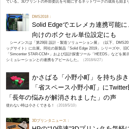
ている。3Dプリントの外部委託を可能にするネットワークの成長も始ま
DMS2018：
Solid Edgeでエレメカ連携可能
向けのボクセル単位設定にも
シーメンスは「第29回 設計・製造ソリューション展」（以下、DMS2018
ッグサイト）に出展。同社の新製品「Solid Edge 2019」シリーズや、旧C
「Simcenter STAR-CCM+」および設計探査ツール「HEEDS」などを
シミュレーションとの連携をアピールした。
（2018/6/27）
かさばる「小野小町」を持ち歩
「省スペース小野小町」にTwitt
「長年の悩みが解消されました」の声
使わない時は小さくできる！
（2018/5/10）
3Dプリンタニュース：
HPの“10倍速”3Dプリンタを気