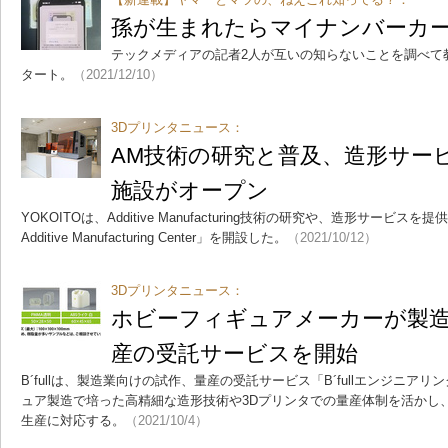
孫が生まれたらマイナンバーカ
テックメディアの記者2人が互いの知らないことを調べて
タート。
（2021/12/10）
3Dプリンタニュース：
AM技術の研究と普及、造形サー
施設がオープン
YOKOITOは、Additive Manufacturing技術の研究や、造形サービスを
Additive Manufacturing Center」を開設した。
（2021/10/12）
3Dプリンタニュース：
ホビーフィギュアメーカーが製
産の受託サービスを開始
B´fullは、製造業向けの試作、量産の受託サービス「B´fullエンジニ
ュア製造で培った高精細な造形技術や3Dプリンタでの量産体制を活かし
生産に対応する。
（2021/10/4）