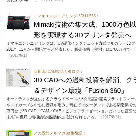
ミマキエンジニアリング 3DUJ-553：
Mimaki技術の集大成、1000万
形を実現する3Dプリンタ発売へ
ミマキエンジニアリングは、UV硬化インクジェット方式フルカラー3Dプリン
2017年11月から開始すると発表した。販売価格（税別）は1780万円で、
（2017/9/1）
商用3D CAD製品カタログ：
3D CADへの過剰投資を解消、ク
＆デザイン環境「Fusion 360」
オートデスクが提供するクラウドベースの3次元設計開発プラットフォーム「Auto
やメイカーズを中心に普及が進み、現在ではターゲットである製造業での
万円台で3D CAD／CAM／CAE／ビジュアライゼーションといった豊富
未来”を視野に積極的な機能強化が続けられている。
（2017/8/31）
メカ設計メルマガ 編集後記：