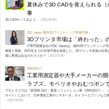
夏休みで3D CADを覚えられる
事
3D CADやってみよう。
（2017/8/15）
IDC Japan 国内3Dプリンティング市場予測：
3Dプリンタ市場は「終わった」
IT専門調査会社のIDC Japanは、国内3Dプリンティング市
推移と実績、2021年までの市場予測を発表した。3Dプリンタ本体の出荷
場に希望はあるのだろうか？
（2017/7/28）
DMS2017：
工業用測定器や大手メーカーの開
ラブズ、モベリオやおむつポン
プロトラブズは「第28回 設計・製造ソリューション展（DMS2017）」（2
サイト）において、日本電色工業やシヤチハタ、セイコーエプソンなど
（2017/6/30）