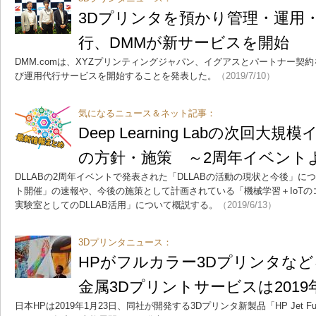
3Dプリンタを預かり管理・運用
行、DMMが新サービスを開始
DMM.comは、XYZプリンティングジャパン、イグアスとパートナー契
び運用代行サービスを開始することを発表した。
（2019/7/10）
気になるニュース＆ネット記事：
Deep Learning Labの次回
の方針・施策 ～2周年イベント
DLLABの2周年イベントで発表された「DLLABの活動の現状と今後」
ト開催」の速報や、今後の施策として計画されている「機械学習＋IoT
実験室としてのDLLAB活用」について概説する。
（2019/6/13）
3Dプリンタニュース：
HPがフルカラー3Dプリンタな
金属3Dプリントサービスは201
日本HPは2019年1月23日、同社が開発する3Dプリンタ新製品「HP Jet Fus