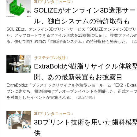
3Dプリンタニュース：
SOLIZEがオンライン3D造形
ル、独自システムの特許取得も
SOLIZEは、オンライン3Dプリントサービス「SOLIZEオンライン3D
た。アップロードできるファイル形式を13種類に拡充し、複数ファイル
る。併せて同社独自の「自動評価システム」の特許取得も発表した。
（20
サステナブル設計：
ExtraBoldが樹脂リサイクル体
開、あの最新装置もお披露目
ExtraBoldは「プラスチックリサイクル体験型ショールーム『EX2（ExtraBo
プンに先立ち、報道陣向けプレオープンイベントを開催した。正式オープン
を対象としたイベントが実施される。
（2024/4/5）
3Dプリンタニュース：
3Dプリント技術を用いた歯科模
供