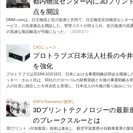
都内物流センター内に3Dプリン
点を開設
DMM.comは、日立物流と佐川急便と共同で、日立物流京浜物流センター内に
ービス」の生産拠点を開設した。管理コストが抑えられ、佐川急便の流
の迅速な製品輸送が可能になった。
（2019/1/7）
CADニュース：
プロトラブズ日本法人社長の今井
を強化
プロトラブズは2018年10月16日、日本における事業戦略説明会を開催し
ッキー・ホルト氏は、同社のグローバルの財務実績と今後の事業戦略を明か
人の社長に就任した今井歩氏も登壇し、日本法人の今後の取り組みにつ
SAPやSiemensが後押し
3Dプリントテクノロジーの最新
のブレークスルーとは
3Dプリント（付加製造）技術は進化し、航空宇宙業界や自動車業界の製