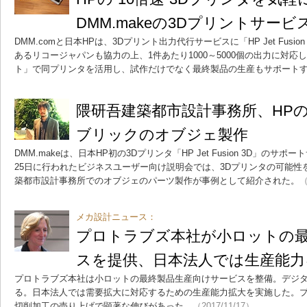
DMM.makeの3Dプリントサービ
DMM.comと日本HPは、3Dプリント出力代行サービスに「HP Jet Fusio
あるリコージャパンも協力の上、1件あたり1000～5000個の出力に対
ト」で同プリンタを活用し、試作だけでなく最終製品の生産もサポート
隈研吾建築都市設計事務所、HP
ブリックのオブジェ製作
DMM.makeは、日本HP初の3Dプリンタ「HP Jet Fusion 3D」のサ
25日に行われたビジネスユーザー向け説明会では、3Dプリンタの可能性
築都市設計事務所でのオブジェのパーツ製作が事例として紹介された。
（
メカ設計ニュース：
プロトラブズ本社が小ロットの
スを提供、日本法人では生産能力
プロトラブズ本社は小ロットの最終製品生産向けサービスを整備。デジ
る。日本法人では需要拡大に対応するための生産能力拡大を実施した。
切削加工の売り上げで顕著な伸びがあった。
（2017/11/17）