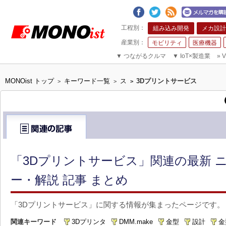
組み込み開発
メカ設計
モビリティ
医療機器
▼
つながるクルマ
▼
IoT×製造業
»
V
MONOist トップ
キーワード一覧
ス
3Dプリントサービス
>
>
>
「3Dプリントサービス」関連の最新 
ー・解説 記事 まとめ
「3Dプリントサービス」に関する情報が集まったページです。
関連キーワード
3Dプリンタ
DMM.make
金型
設計
金