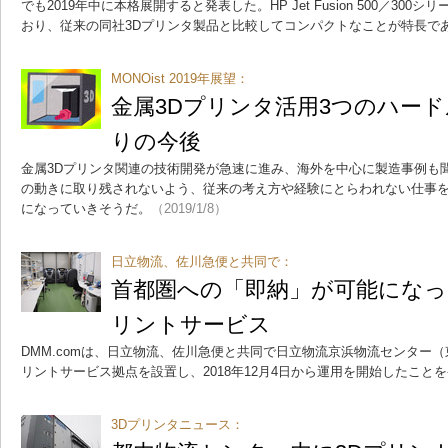
でも2019年中に本格展開すると発表した。HP Jet Fusion 500／30
おり、従来の同社3Dプリンタ製品と比較してコンパクトなことが特長で
MONOist 2019年展望：
金属3Dプリンタ活用3つのハー
りの今後
金属3Dプリンタ関連の技術開発が急速に進み、海外を中心に製造事例も
の動きに取り残されないよう、従来の考え方や経験にとらわれない仕事
になっていきそうだ。
（2019/1/8）
日立物流、佐川急便と共同で：
首都圏への「即納」が可能になったD
リントサービス
DMM.comは、日立物流、佐川急便と共同で日立物流京浜物流センター（
リントサービス拠点を設置し、2018年12月4日から運用を開始したこと
3Dプリンタニュース：