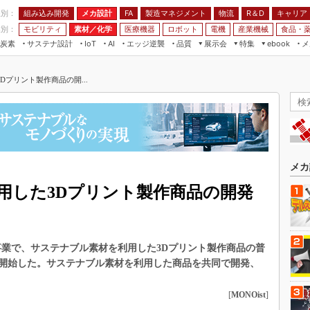
程別：
組み込み開発
メカ設計
製造マネジメント
物流
R＆D
キャリア
FA
業別：
モビリティ
素材／化学
医療機器
ロボット
電機
産業機械
食品・
炭素
サステナ設計
エッジ逆襲
品質
展示会
特集
メ
IoT
AI
ebook
伝承
組み込み開発
CEATEC
読者調査まとめ
編集後記
プリント製作商品の開...
JIMTOF
保全
メカ設計
つながるクルマ
組込み/エッジ コンピューティング
ス
 AI
製造マネジメント
5G
展＆IoT/5Gソリューション展
VR／AR
FA
IIFES
モビリティ
フィールドサービス
国際ロボット展
素材／化学
FPGA
メカ
ジャパンモビリティショー
組み込み画像技術
用した3Dプリント製作商品の開発
TECHNO-FRONTIER
組み込みモデリング
人テク展
Windows Embedded
スマート工場EXPO
リント事業で、サステナブル素材を利用した3Dプリント製作商品の普
車載ソフト開発
EdgeTech+
開始した。サステナブル素材を利用した商品を共同で開発、
ISO26262
日本ものづくりワールド
無償設計ツール
[
MONOist
]
AUTOMOTIVE WORLD