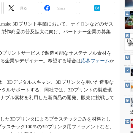
3Dプリンタ
産業オープンネット展
見る
Share
デジタルツインとCAE
S＆OP
MM.make 3Dプリント事業において、ナイロンなどのサス
インダストリー4.0
ト製作商品の普及拡大に向け、パートナー企業の募集
イノベーション
製造業ビッグデータ
 3Dプリントサービスで製造可能なサステナブル素材を
メイドインジャパン
する企業やデザイナー。希望する場合は
応募フォーム
か
植物工場
知財マネジメント
ビスは、3Dデジタルスキャン、3Dプリンタを用いた造形な
海外生産
ータルサポートする。同社では、3Dプリントの製造環
グローバル設計・開発
テナブル素材を利用した新商品の開発、販売に挑戦して
制御セキュリティ
。
新型コロナへの対応
した3Dプリンタによるプラスチックごみを材料とし
ラスチック100％の3Dプリンタ用フィラメントなど、