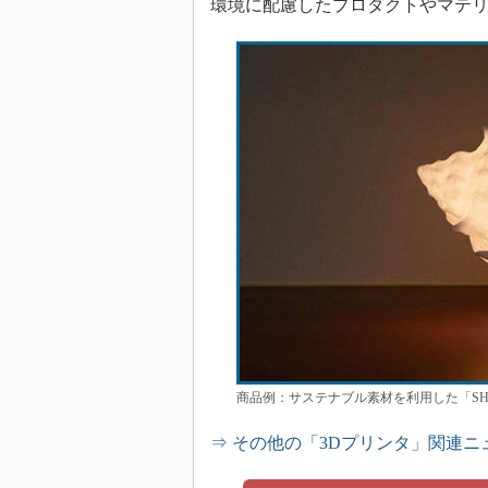
環境に配慮したプロダクトやマテ
商品例：サステナブル素材を利用した「SHEL
⇒ その他の「3Dプリンタ」関連ニ