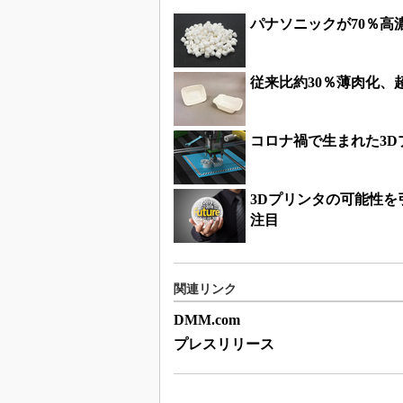
パナソニックが70％高
従来比約30％薄肉化
コロナ禍で生まれた3
3Dプリンタの可能性
注目
関連リンク
DMM.com
プレスリリース