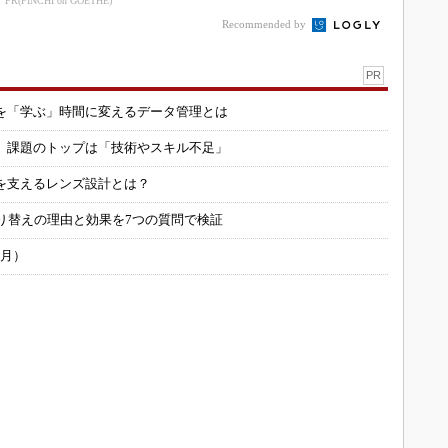
PR(FINCHI on GOETHE)
Recommended by
PR
を「学ぶ」時間に変えるデータ管理とは
用 課題のトップは「技術やスキル不足」
を支えるレンズ設計とは？
り替えの理由と効果を7つの質問で検証
6月）