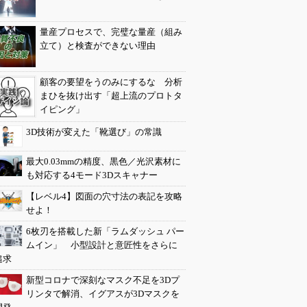
量産プロセスで、完璧な量産（組み
立て）と検査ができない理由
顧客の要望をうのみにするな 分析
まひを抜け出す「超上流のプロトタ
イピング」
3D技術が変えた「靴選び」の常識
最大0.03mmの精度、黒色／光沢素材に
も対応する4モード3Dスキャナー
【レベル4】図面の穴寸法の表記を攻略
せよ！
6枚刃を搭載した新「ラムダッシュ パー
ムイン」 小型設計と意匠性をさらに
追求
新型コロナで深刻なマスク不足を3Dプ
リンタで解消、イグアスが3Dマスクを