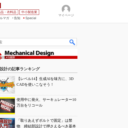
薬品・衣料品
中小製造業
マイページ
ルマガ
告知
Special
設計の記事ランキング
【レベル14】生成AIを味方に、3D
CADを使いこなそう！
使用中に発火、サーキュレーター10
万台をリコール
「取りあえずボルトで固定」は禁
物 締結部設計で押さえるべき基本