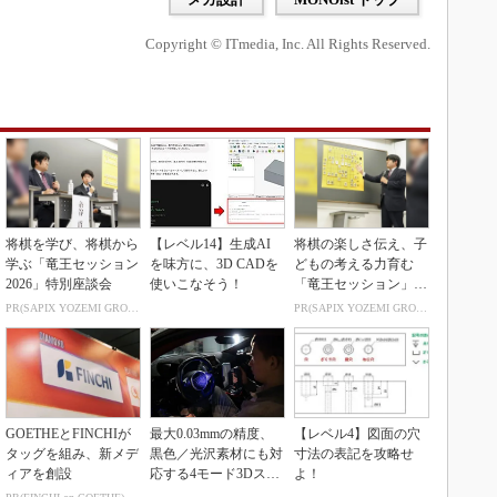
Copyright © ITmedia, Inc. All Rights Reserved.
将棋を学び、将棋から
【レベル14】生成AI
将棋の楽しさ伝え、子
学ぶ「竜王セッション
を味方に、3D CADを
どもの考える力育む
2026」特別座談会
使いこなそう！
「竜王セッション」レ
ポート
PR(SAPIX YOZEMI GROUP)
PR(SAPIX YOZEMI GROUP)
GOETHEとFINCHIが
最大0.03mmの精度、
【レベル4】図面の穴
タッグを組み、新メデ
黒色／光沢素材にも対
寸法の表記を攻略せ
ィアを創設
応する4モード3Dスキ
よ！
ャナー