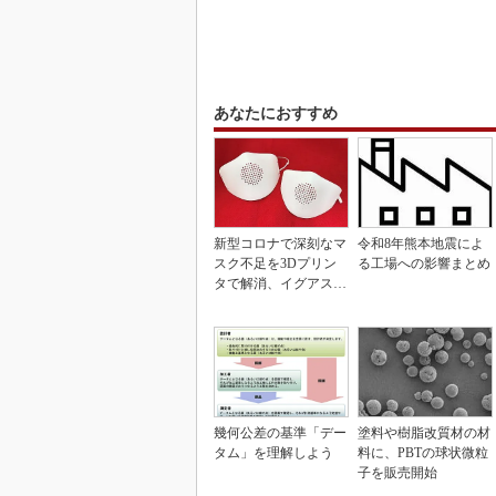
あなたにおすすめ
新型コロナで深刻なマ
令和8年熊本地震によ
スク不足を3Dプリン
る工場への影響まとめ
タで解消、イグアスが
3Dマスクを開発
幾何公差の基準「デー
塗料や樹脂改質材の材
タム」を理解しよう
料に、PBTの球状微粒
子を販売開始