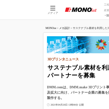
工
産
メディア
脱
つながる技術
AI×技術
MONOist
>
メカ設計
>
サステナブル素材を利用した3D
つながる工場
AI×設備
つながるサービ
Physical
3Dプリンタニュース
サステナブル素材を利
パートナーを募集
DMM.comは、DMM.make 3Dプ
及拡大に向け、パートナー企業の募集を
製作する。
2021年04月20日 13時00分 公開