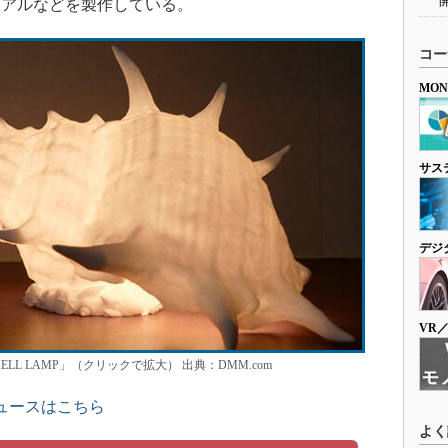
リアルなどを製作している。
コー
MO
サス
デジ
VR
L LAMP」（クリックで拡大） 出典：DMM.com
ュースはこちら
よく