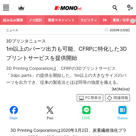
組み込み開発
メカ設計
製造マネジメント
モビリティ
FA
素材／化学
ニュース
2020年3月9日
3Dプリンタニュース
1m以上のパーツ出力も可能、CFRPに特化した3D
プリントサービスを提供開始
3D Printing Corporationは、CFRPの3Dプリントサービス
「3dpc.parts」の提供を開始した。1m以上の大きなサイズのパ
ーツを出力でき、従来の製造法とほぼ同等の強度を備える。
[MONOist]
PC用表示
関連情報
Share
Post
LINE
Hatena
3D Printing Corporationは2020年3月2日、炭素繊維強化プラ