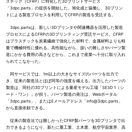
スチック（CFRP）に特化した3Dプリントサービス
「3dpc.parts」の提供を開始した。旭化成と協働し、3Dプリン
トによる製造プロセスを利用してCFRPの製造を受託する。
3dpc.partsは、新しい3Dプリンタや関連機器を活用した製造
プロセスによるCFRPの3Dプリンティング受託サービス。CFRP
はプラスチックを炭素繊維で強化した材料で、金属材料よりも軽
量で機械特性に優れる。高性能ながら、扱いの難しさやパーツ製
造にかかる費用の高さなどから、これまで産業へ十分に取り入れ
られてこなかった。
同サービスでは、1m以上の大きなサイズのパーツを出力で
き、従来の製造法とほぼ同等の強度を備える。出力したパーツの
製造は、同社の3Dプリントによる量産モデル工場「SE3D 1（シ
ード・ワン）」が担う。パーツ製造の発注は、Webポータル
「3dpc.parts」、またはEメールアドレス「info@3dpc.parts」
から直接依頼できる。
従来の製造法では難しかったCFRP製パーツを3Dプリンタで出
力できるようになり、新たに重工業、土木業、航空宇宙業界、高