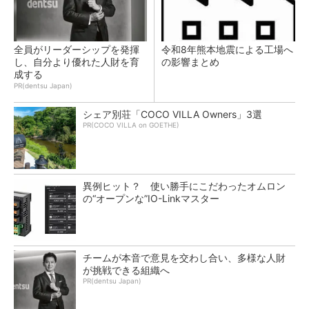
全員がリーダーシップを発揮
令和8年熊本地震による工場へ
し、自分より優れた人財を育
の影響まとめ
成する
PR(dentsu Japan)
シェア別荘「COCO VILLA Owners」3選
PR(COCO VILLA on GOETHE)
異例ヒット？ 使い勝手にこだわったオムロン
の“オープンな”IO-Linkマスター
チームが本音で意見を交わし合い、多様な人財
が挑戦できる組織へ
PR(dentsu Japan)