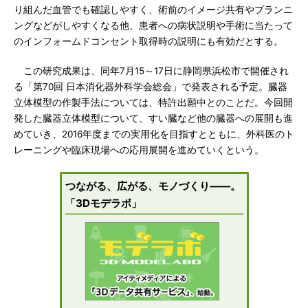
り組んだ血管でも確認しやすく、術前のイメージ共有やプランニ
ングなどがしやすくなる他、患者への病状説明や手術に当たって
のインフォームドコンセント取得時の説明にも有効だとする。
この研究成果は、同年7月15～17日に静岡県浜松市で開催され
る「第70回 日本消化器外科学会総会」で発表される予定。臓器
立体模型の作製手法については、特許出願中とのことだ。今回開
発した臓器立体模型について、すい臓など他の臓器への展開も進
めていき、2016年度までの実用化を目指すとともに、外科医のト
レーニングや臨床現場への応用展開を進めていくという。
つながる、広がる、モノづくり――。
「3Dモデラボ」