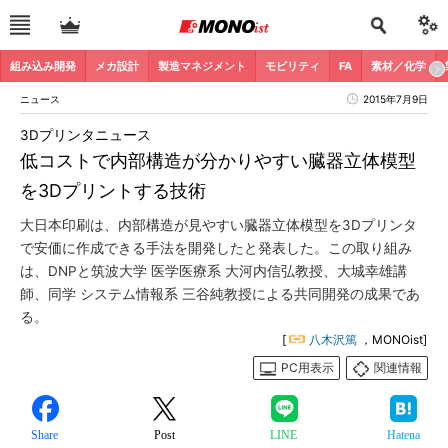
組み込み開発
メカ設計
製造マネジメント
モビリティ
FA
素材／化学
ニュース
2015年7月9日
3Dプリンタニュース
低コストで内部構造が分かりやすい臓器立体模型
を3Dプリントする技術
大日本印刷は、内部構造が見やすい臓器立体模型を3Dプリンタ
で安価に作成できる手法を開発したと発表した。この取り組み
は、DNPと筑波大学 医学医療系 大河内信弘教授、大城幸雄講
師、同学 システム情報系 三谷純教授による共同開発の成果であ
る。
[
八木沢篤
，MONOist]
PC用表示
関連情報
Share
Post
LINE
Hatena