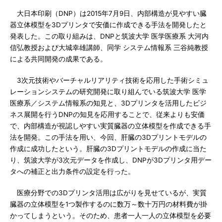
大日本印刷（DNP）は2015年7月9日、内部構造が見やすい臓
器立体模型を3Dプリンタで安価に作成できる手法を開発したと
発表した。この取り組みは、DNPと筑波大学 医学医療系 大河内
信弘教授および大城幸雄講師、同学 システム情報系 三谷純教授
による共同開発の成果である。
3次元技術やバーチャルリアリティ技術を応用した手術シミュ
レーションシステムの研究開発に取り組んでいる筑波大学 医学
医療系／システム情報系の知見と、3Dプリンタを活用したビジ
ネス展開を行うDNPの知見を応用することで、従来よりも安価
で、内部構造が視認しやすい実質臓器の立体模型を作成できる手
法を開発。この手法を用い、今回、肝臓の3Dプリントモデルの
作成に成功したという。肝臓の3Dプリントモデルの作成に当た
り、筑波大学が3次元データを作成し、DNPが3Dプリンタ用デー
タへの補正と出力条件の設定を行った。
医療分野での3Dプリンタ活用は広がりを見せているが、実質
臓器の立体模型を1つ製作するのに数万～数十万円の材料費が掛
かってしまうという。そのため、患者一人一人の立体模型を必要