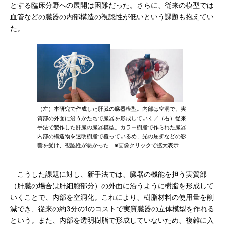
とする臨床分野への展開は困難だった。さらに、従来の模型では
血管などの臓器の内部構造の視認性が低いという課題も抱えてい
た。
（左）本研究で作成した肝臓の臓器模型。内部は空洞で、実
質部の外面に沿うかたちで臓器を形成していく／（右）従来
手法で製作した肝臓の臓器模型。カラー樹脂で作られた臓器
内部の構造物を透明樹脂で覆っているめ、光の屈折などの影
響を受け、視認性が悪かった ※画像クリックで拡大表示
こうした課題に対し、新手法では、臓器の機能を担う実質部
（肝臓の場合は肝細胞部分）の外面に沿うように樹脂を形成して
いくことで、内部を空洞化。これにより、樹脂材料の使用量を削
減でき、従来の約3分の1のコストで実質臓器の立体模型を作れる
という。また、内部を透明樹脂で形成していないため、複雑に入