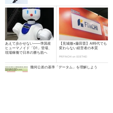
あえて歩かせない――準国産
【見城徹×藤田晋】AI時代でも
ヒューマノイド「D1」登場、
変わらない経営者の本質
現場稼働で日本の勝ち筋へ
PR(FINCHI on GOETHE)
幾何公差の基準「データム」を理解しよう
塗料や樹脂改質材の材料に、PBTの球状微粒子
を販売開始