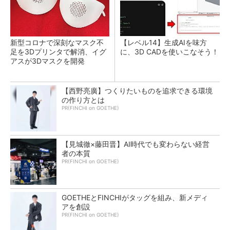
新型コロナで深刻なマスク不
【レベル14】生成AIを味方
足を3Dプリンタで解消、イグ
に、3D CADを使いこなそう！
アスが3Dマスクを開発
【西野亮廣】つくりたいものを追求できる環境
の作り方とは
PR(FINCHI on GOETHE)
【見城徹×藤田晋】AI時代でも変わらない経営
者の本質
PR(FINCHI on GOETHE)
GOETHEとFINCHIがタッグを組み、新メディ
アを創設
PR(FINCHI on GOETHE)