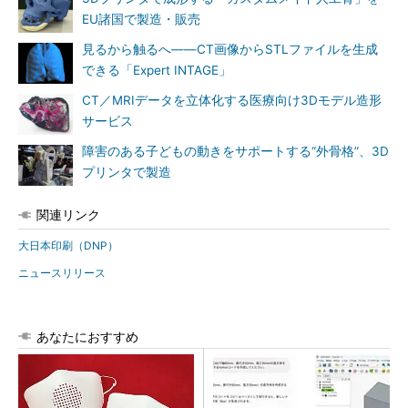
EU諸国で製造・販売
見るから触るへ――CT画像からSTLファイルを生成
できる「Expert INTAGE」
CT／MRIデータを立体化する医療向け3Dモデル造形
サービス
障害のある子どもの動きをサポートする“外骨格”、3D
プリンタで製造
関連リンク
大日本印刷（DNP）
ニュースリリース
あなたにおすすめ