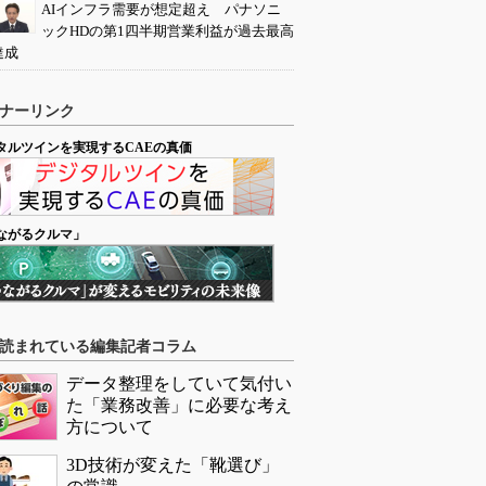
AIインフラ需要が想定超え パナソニ
ックHDの第1四半期営業利益が過去最高
達成
ナーリンク
タルツインを実現するCAEの真価
ながるクルマ」
読まれている編集記者コラム
データ整理をしていて気付い
た「業務改善」に必要な考え
方について
3D技術が変えた「靴選び」