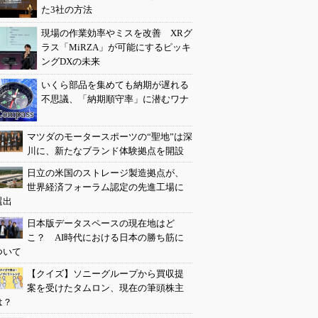
た3社の方法
現場の作業効率やミスを改善 XRグ
ラス「MiRZA」が可能にするピッキ
ングDXの未来
いくら部品を集めても納期が遅れる
不思議、「納期順守率」に潜むワナ
マツダのモータースポーツの“聖地”は深
川に、新たなブランド体験拠点を開設
日立の米国のストレージ製造拠点が、
世界経済フォーラム認定の先進工場に
選出
日本版データスペースの現在地はど
こ？ AI時代における日本の勝ち筋に
ついて
【クイズ】ソニーグループから買収提
案を受けたタムロン、現在の筆頭株主
は？