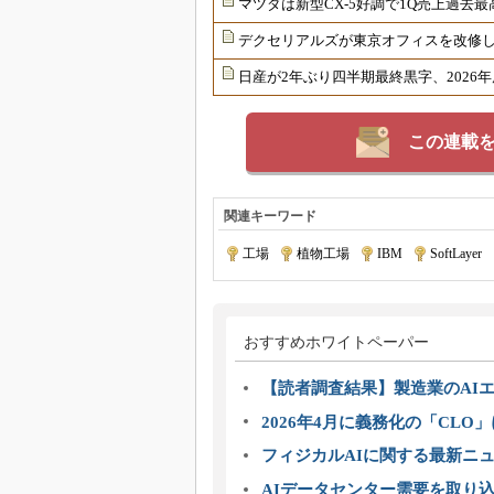
マツダは新型CX-5好調で1Q売上過去
デクセリアルズが東京オフィスを改修し
日産が2年ぶり四半期最終黒字、202
この連載
関連キーワード
工場
|
植物工場
|
IBM
|
SoftLayer
|
おすすめホワイトペーパー
【読者調査結果】製造業のAI
2026年4月に義務化の「CL
フィジカルAIに関する最新ニュー
AIデータセンター需要を取り