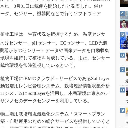
3Dプリンタ
産業オープンネット展
用され、3月31日に稼働を開始したと発表した。併せ
デジタルツインとCAE
ュータ、センサー、機器間などで行うソフトウェア
S＆OP
インダストリー4.0
D植物工場は、生育状況を把握するため、温度センサ
イノベーション
水分センサー、pHセンサー、ECセンサー、LED光装
製造業ビッグデータ
各機器からのセンサー・データや画像データを自動収集
メイドインジャパン
培環境を維持して植物を育成している。また、センサー
植物工場
の栽培環境を常時監視しているという。
知財マネジメント
工場にIBMのクラウド・サービスであるSoftLayer
海外生産
自動栽培用レシピ管理システム、栽培履歴情報収集分析
グローバル設計・開発
システムにSoftLayerを活用し、本番環境に東京のデ
制御セキュリティ
米サンノゼのデータセンターを利用している。
新型コロナへの対応
植物工場用栽培環境最適化システム「スマートプラン
構築・自動運用のための総合サービスを提供していくと