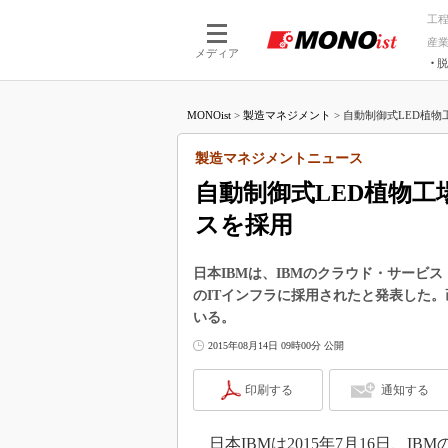
工
産
メディア
脱
つながる技術
AI×技術
MONOist
>
製造マネジメント
>
自動制御式LED植物工
つながる工場
AI×設備
つながるサービ
Physical
製造マネジメントニュース
自動制御式LED植物工
スを採用
日本IBMは、IBMのクラウド・サービス「
のITインフラに採用されたと発表した。画
いる。
2015年08月14日 09時00分 公開
印刷する
通知する
日本IBMは2015年7月16日、IB