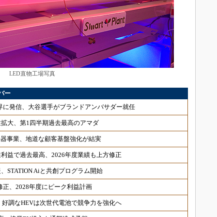
LED直物工場写真
バー
世界に発信、大谷選手がブランドアンバサダー就任
注拡大、第1四半期過去最高のアマダ
御機器事業、地道な顧客基盤強化が結実
利益で過去最高、2026年度業績も上方修正
TATION Aiと共創プログラム開始
正、2028年度にピーク利益計画
、好調なHEVは次世代電池で競争力を強化へ