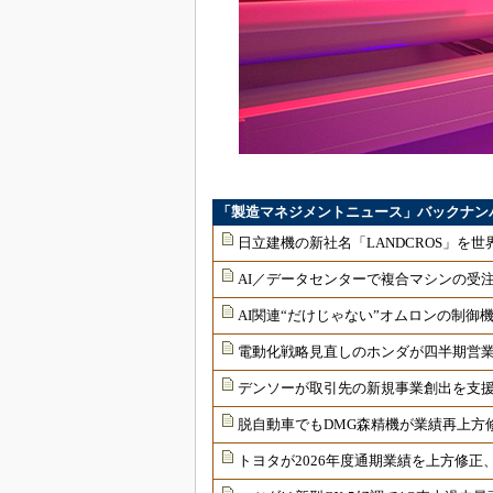
「製造マネジメントニュース」バックナン
日立建機の新社名「LANDCROS」を
AI／データセンターで複合マシンの受
AI関連“だけじゃない”オムロンの制
電動化戦略見直しのホンダが四半期営業
デンソーが取引先の新規事業創出を支援、S
脱自動車でもDMG森精機が業績再上方修
トヨタが2026年度通期業績を上方修正