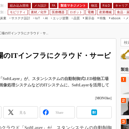
程別：
組み込み開発
メカ設計
製造マネジメント
物流
R＆D
キャリア
FA
業別：
モビリティ
素材／化学
医療機器
ロボット
電機
産業機械
食品・
炭素
サステナ設計
エッジ逆襲
品質
展示会
特集
メ
IoT
AI
ebook
伝承
組み込み開発
CEATEC
読者調査まとめ
編集後記
場のITインフラにクラウド・サ...
JIMTOF
保全
メカ設計
つながるクルマ
組込み/エッジ コンピューティング
ス
 AI
製造マネジメント
5G
展＆IoT/5Gソリューション展
VR／AR
FA
場のITインフラにクラウド・サービ
IIFES
モビリティ
フィールドサービス
国際ロボット展
素材／化学
FPGA
製造
ジャパンモビリティショー
組み込み画像技術
SoftLayer」が、スタンシステムの自動制御式LED植物工場
TECHNO-FRONTIER
像処理システムなどのITシステムに、SoftLayerを活用して
組み込みモデリング
人テク展
Windows Embedded
[
MONOist
]
スマート工場EXPO
車載ソフト開発
EdgeTech+
見る
Share
ISO26262
日本ものづくりワールド
無償設計ツール
AUTOMOTIVE WORLD
Mのクラウド「SoftLayer」が、スタンシステムの自動制御