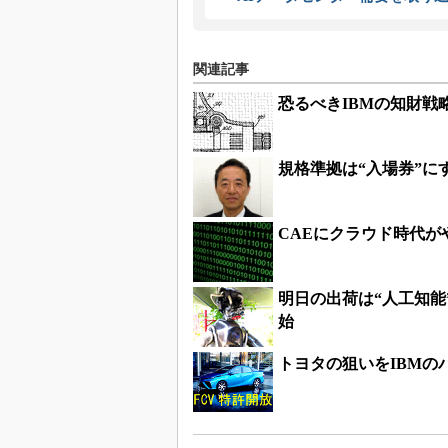
関連記事
恐るべきIBMの知財戦
規格準拠は“入場券”にす
CAEにクラウド時代が
明日の出荷は“人工知能
始
トヨタの狙いをIBMの