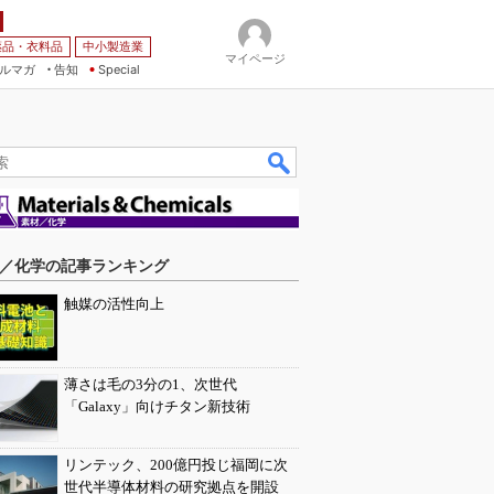
薬品・衣料品
中小製造業
マイページ
ルマガ
告知
Special
／化学の記事ランキング
触媒の活性向上
薄さは毛の3分の1、次世代
「Galaxy」向けチタン新技術
リンテック、200億円投じ福岡に次
世代半導体材料の研究拠点を開設