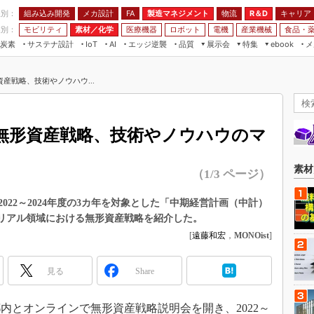
程別：
組み込み開発
メカ設計
製造マネジメント
物流
R＆D
キャリア
FA
業別：
モビリティ
素材／化学
医療機器
ロボット
電機
産業機械
食品・
炭素
サステナ設計
エッジ逆襲
品質
展示会
特集
メ
IoT
AI
ebook
伝承
組み込み開発
CEATEC
読者調査まとめ
編集後記
産戦略、技術やノウハウ...
JIMTOF
保全
メカ設計
つながるクルマ
組込み/エッジ コンピューティング
ス
 AI
製造マネジメント
5G
展＆IoT/5Gソリューション展
VR／AR
FA
無形資産戦略、技術やノウハウのマ
IIFES
モビリティ
フィールドサービス
国際ロボット展
素材／化学
FPGA
素材
（1/3 ページ）
ジャパンモビリティショー
組み込み画像技術
TECHNO-FRONTIER
22～2024年度の3カ年を対象とした「中期経営計画（中計）
組み込みモデリング
の進捗とマテリアル領域における無形資産戦略を紹介した。
人テク展
Windows Embedded
[
遠藤和宏
，
MONOist
]
スマート工場EXPO
車載ソフト開発
EdgeTech+
見る
Share
ISO26262
日本ものづくりワールド
無償設計ツール
AUTOMOTIVE WORLD
京都内とオンラインで無形資産戦略説明会を開き、2022～