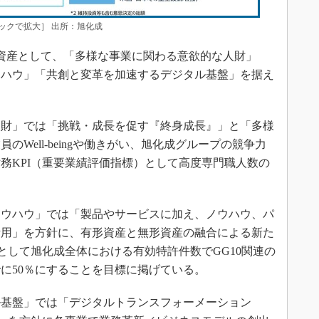
リックで拡大］ 出所：旭化成
形資産として、「多様な事業に関わる意欲的な人財」
ウハウ」「共創と変革を加速するデジタル基盤」を据え
財」では「挑戦・成長を促す『終身成長』」と「多様
Well-beingや働きがい、旭化成グループの競争力
財務KPI（重要業績評価指標）として高度専門職人数の
ウハウ」では「製品やサービスに加え、ノウハウ、パ
活用」を方針に、有形資産と無形資産の融合による新た
として旭化成全体における有効特許件数でGG10関連の
でに50％にすることを目標に掲げている。
基盤」では「デジタルトランスフォーメーション