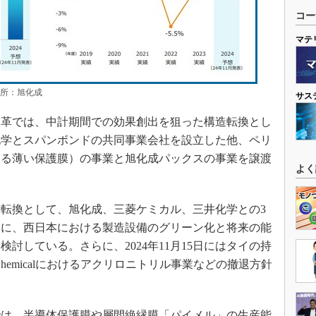
コー
マテ
出所：旭化成
サス
改革では、中計期間での効果創出を狙った構造転換とし
化学とスパンボンドの共同事業会社を設立した他、ペリ
する薄い保護膜）の事業と旭化成パックスの事業を譲渡
よく
転換として、旭化成、三菱ケミカル、三井化学との3
提に、西日本における製造設備のグリーン化と将来の能
討している。さらに、2024年11月15日にはタイの持
iChemicalにおけるアクリロニトリル事業などの撤退方針
は、半導体保護膜や層間絶縁膜「パイメル」の生産能