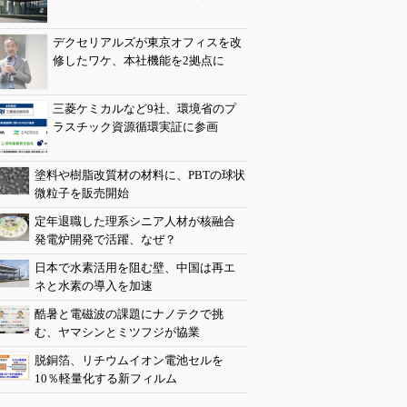
デクセリアルズが東京オフィスを改
修したワケ、本社機能を2拠点に
三菱ケミカルなど9社、環境省のプ
ラスチック資源循環実証に参画
塗料や樹脂改質材の材料に、PBTの球状
微粒子を販売開始
定年退職した理系シニア人材が核融合
発電炉開発で活躍、なぜ？
日本で水素活用を阻む壁、中国は再エ
ネと水素の導入を加速
酷暑と電磁波の課題にナノテクで挑
む、ヤマシンとミツフジが協業
脱銅箔、リチウムイオン電池セルを
10％軽量化する新フィルム