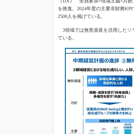
（DX） 全員参加×現場主義×共
を推進。2024年度の主要非財務K
2500人を掲げている。
3領域では無形資産を活用したソ
ている。