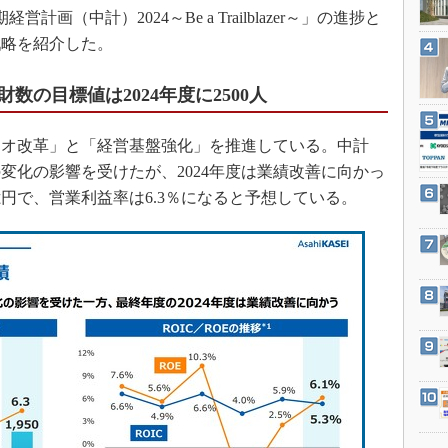
3Dプリンタ
計画（中計）2024～Be a Trailblazer～」の進捗と
産業オープンネット展
デジタルツインとCAE
戦略を紹介した。
S＆OP
の目標値は2024年度に2500人
インダストリー4.0
イノベーション
リオ改革」と「経営基盤強化」を推進している。中計
製造業ビッグデータ
の変化の影響を受けたが、2024年度は業績改善に向かっ
メイドインジャパン
億円で、営業利益率は6.3％になると予想している。
植物工場
知財マネジメント
海外生産
グローバル設計・開発
制御セキュリティ
新型コロナへの対応