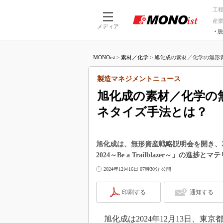
工
産
メディア
脱
つながる技術
AI×技術
MONOist
>
素材／化学
>
旭化成の素材／化学の無形資
つながる工場
AI×設備
つながるサービ
Physical
製造マネジメントニュース
旭化成の素材／化学の
ネタイズ手法とは？
旭化成は、無形資産戦略説明会を開き、20
2024～Be a Trailblazer～」
2024年12月16日 07時30分 公開
印刷する
通知する
旭化成は2024年12月13日、東