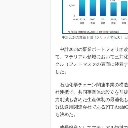
中計2024の業績予測［クリックで拡大］ 
中計2024の事業ポートフォリオ
て、マテリアル領域において三井
クル（フォトマスクの表面に装着
した。
石油化学チェーン関連事業の構造
社連携で、共同事業体の設立を前
力削減も含めた生産体制の最適化も検
分法適用関連会社であるPTT Asah
も決めた。
成長投資としてマテリアル領域で