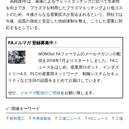
高純度HFは、薬液によるウェットエッチングに比べて生産性
を向上でき、プラズマを利用したプラズマエッチングより低コス
トのため、今後さらなる需要拡大が見込まれるという。同社では
今後、品質の強化と安定した供給体制を整え、こうした需要に対
応するとしている。
FAメルマガ 登録募集中！
MONOist FAフォーラムのメールマガジンの配
信を2014年7月よりスタートしました。FAニ
ュースをはじめ、産業用ロボット、インダス
トリー4.0、PLCや産業用ネットワーク、制御システムセキュ
リティなど注目の話題をまとめてお届けしています。
ぜひ、
メルマガ配信のご登録
をお願い致します。
関連キーワード
昭和電工
|
半導体製造
|
工場ニュース
|
FAニュース
|
工場