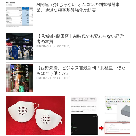
AI関連“だけじゃない”オムロンの制御機器事
業、地道な顧客基盤強化が結実
【見城徹×藤田晋】AI時代でも変わらない経営
者の本質
PR(FINCHI on GOETHE)
【西野亮廣】ビジネス書最新刊『北極星 僕た
ちはどう働くか』
PR(FINCHI on GOETHE)