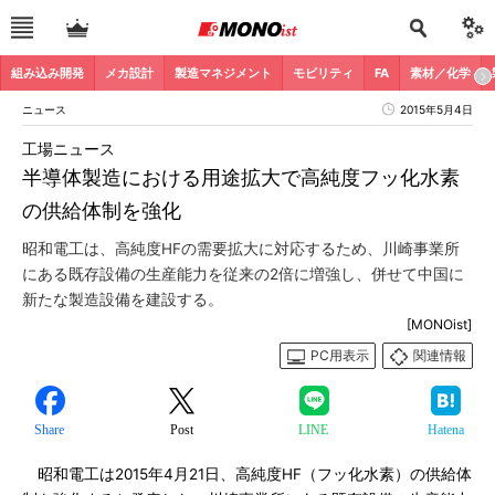
組み込み開発
メカ設計
製造マネジメント
モビリティ
FA
素材／化学
ニュース
2015年5月4日
工場ニュース
半導体製造における用途拡大で高純度フッ化水素
の供給体制を強化
昭和電工は、高純度HFの需要拡大に対応するため、川崎事業所
にある既存設備の生産能力を従来の2倍に増強し、併せて中国に
新たな製造設備を建設する。
[MONOist]
PC用表示
関連情報
Share
Post
LINE
Hatena
昭和電工は2015年4月21日、高純度HF（フッ化水素）の供給体