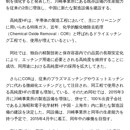
制を強化すると発表した。川崎事業所にある既存設備の生産能力
を従来の2倍に増強し、中国に新たな製造設備を建設する。
高純度HFは、半導体の製造工程において、主にクリーニング
に用いられる特殊ガス。近年、化学的酸化物除去処理
（Chemical Oxide Removal：COR）と呼ばれるドライエッチン
グ工程でも、使用が増えているという。
同社では、独自の精製技術と保存容器内での品質の長期安定化
により、エッチング用途に必要とされる高純度を維持することに
成功。同用途における高純度HFの採用を拡大してきた。
さらにCORは、従来のプラズマエッチングやウエットエッチン
グに代わる微細化エッチングとして注目され、同工程で使用され
る高純度HFの需要も増加している。そのため同社では、2015年3
月に川崎事業所の製造設備を増強し、併せて、100％出資子会社
である上海昭和電子化学材料（中国・上海市）内に新たな製造設
備の建設を決定した。同設備は、川崎事業所と同等の生産能力を
持つ予定で、2015年4月中に着工、同年中の稼働を目指す。