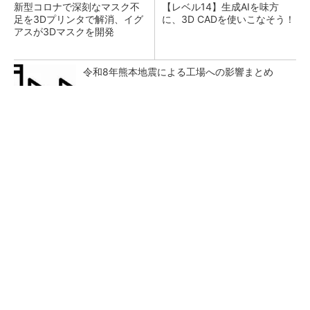
新型コロナで深刻なマスク不
【レベル14】生成AIを味方
足を3Dプリンタで解消、イグ
に、3D CADを使いこなそう！
アスが3Dマスクを開発
令和8年熊本地震による工場への影響まとめ
【見城徹×藤田晋】AI時代でも変わらない経営
者の本質
PR(FINCHI on GOETHE)
狭小な駐車場に、シャープがポールカメラ式製
品発表 市場シェア10％目指す