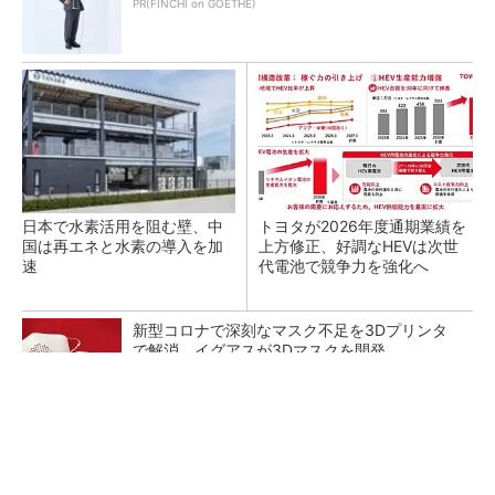
PR(FINCHI on GOETHE)
日本で水素活用を阻む壁、中
トヨタが2026年度通期業績を
国は再エネと水素の導入を加
上方修正、好調なHEVは次世
速
代電池で競争力を強化へ
新型コロナで深刻なマスク不足を3Dプリンタ
で解消、イグアスが3Dマスクを開発
【西野亮廣】ビジネス書最新刊『北極星 僕た
ちはどう働くか』
PR(FINCHI on GOETHE)